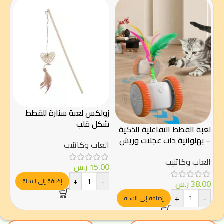
لعب
زولكس لعبة سنارة للقطط
متح
شكل قلب
لعبة القطط التفاعلية الذكية
الع
– بهلوانية ذات عجلات وريش
العاب وكاتنيب
ملون
00
العاب وكاتنيب
15.00
ر.س
-
+
-
إضافة إلى السلة
38.00
ر.س
+
-
إضافة إلى السلة