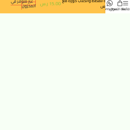
لعبة للقطط والكلاب كورة مع
غير متوفر في
15.00
ر.س
المخزون
الجرس
قائمة
سلة التسوق
contact us
روابط سريعة
تتبع الطلب
سياسة الخصوصية
سياسة الإرجاع والالغاء