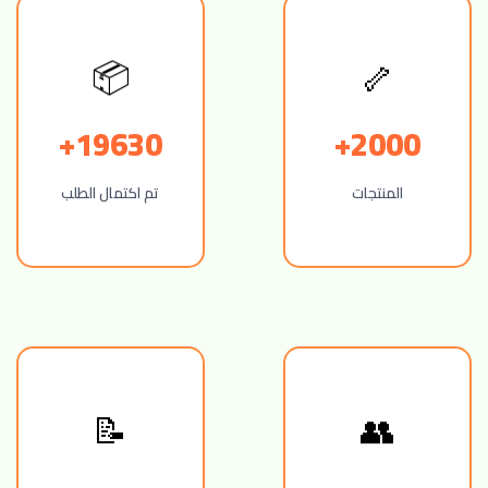
📦
🦴
19630+
2000+
المنتجات
تم اكتمال الطلب
📝
👥