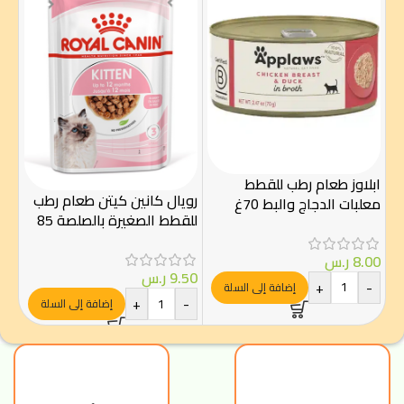
ابلاوز طعام رطب للقطط
رويال كانين كيتن طعام رطب
شيز
معلبات الدجاج والبط 70غ
للقطط الصغيرة بالصلصة 85
للقط
غرام – Royal Canin
8.00
ر.س
.00
9.50
ر.س
+
-
إضافة إلى السلة
-
+
-
إضافة إلى السلة