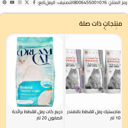
رمز المنتج:
8006455001076
التصنيف:
الرمل
تابع:
منتجات ذات صلة
ماجستيك رمل للقطط بالافندر
دريم كات رمل للقطط برائحة
دري
10 لتر
الصابون 20 لتر
بودر