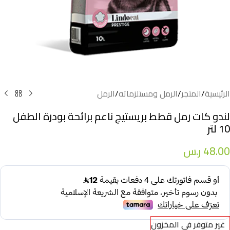
الرئيسية
/
المتجر
/
الرمل ومستلزماته
/
الرمل
لندو كات رمل قطط بريستيج ناعم برائحة بودرة الطفل
10 لتر
48.00
ر.س
غير متوفر في المخزون