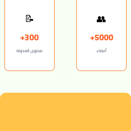
📝
👥
300+
5000+
أعضاء
محتوى المدونة