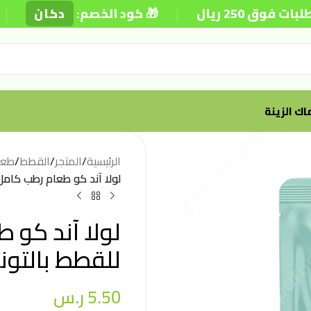
|
|
2 ريال
🎁 كود الخصم:
دكان
ك الزينة
الرئيسية
/
المتجر
/
القطط
/
طعا
لولا آند كو طعام رطب كامل وم
لولا آند كو 
للقطط بالتونة و
5.50
ر.س