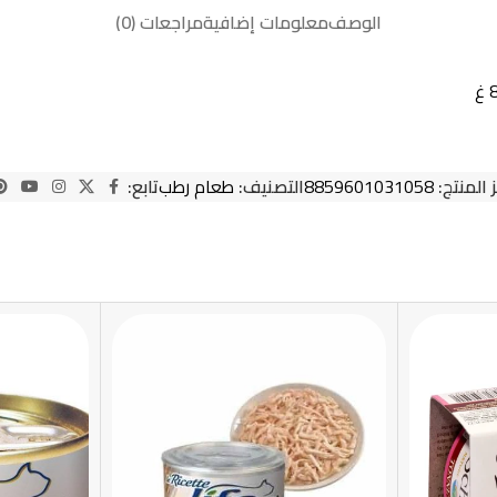
الوصف
معلومات إضافية
مراجعات (0)
 المنتج:
8859601031058
التصنيف:
طعام رطب
تابع: