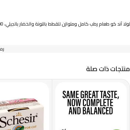
لولا آند كو طعام رطب كامل ومتوازن للقطط بالتونة والخضار بالجيلي، 80 غ
رمز
منتجات ذات صلة