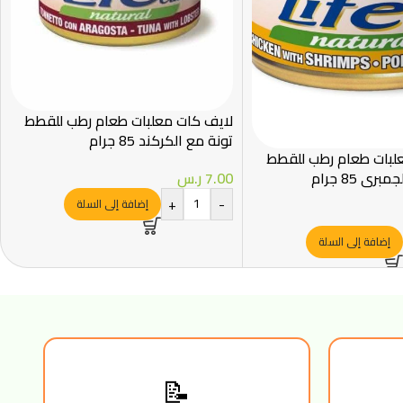
لايف كات معلبات طعام رطب للقطط
تونة مع الكركند 85 جرام
لبات طعام رطب للقطط
ري 85 جرام
7.00
ر.س
+
-
إضافة إلى السلة
إضافة إلى السلة
📝