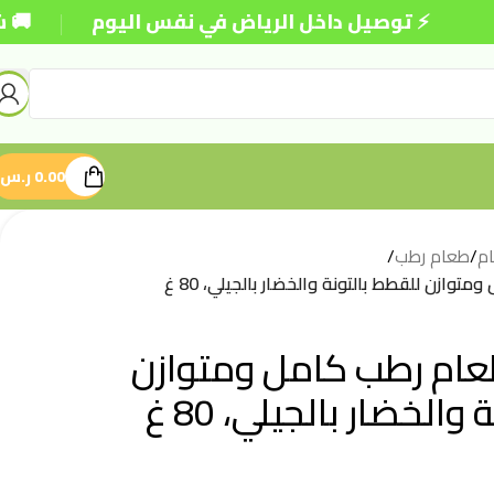
|
⚡ توصيل داخل الرياض في نفس اليوم
🚚 شحن مجان
0.00
ر.س
م
/
طعام رطب
/
توازن للقطط بالتونة والخضار بالجيلي، 80 غ
طعام رطب كامل ومتوازن
الخضار بالجيلي، 80 غ