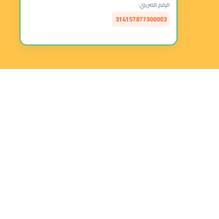
الرقم الضريبي:
314157877300003