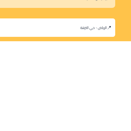
الرياض - حي النزهة
orders@dokansa.com
© 2025 جميع حقوق النشر محفوظة لمتجر دكان السعودية |
تطوير بن سالم