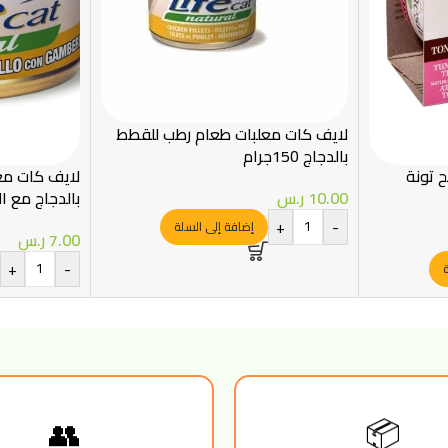
لايف كات معلبات طعام رطب للقطط
بالدجاج 150جرام
 تونة
لايف كات مع
10.00
ر.س
بالدجاج مع الجمب
+
-
إضافة إلى السلة
7.00
ر.س
+
-
ة
👥
📦