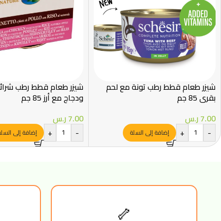
شيزر طعام قطط رطب تونة مع لحم
شيزر طعام قطط رطب شرائح
بقري 85 جم
ودجاج مع أرز 85 جم
7.00
ر.س
7.00
ر.س
+
-
+
-
إضافة إلى السلة
إضافة إلى السل
🦴