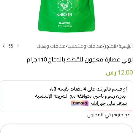
الرئيسية
/
المتجر
/
مكافآت ومكملات
/
مكافات وسناك
لولي عصارة معجون للقطط بالدجاج 110جرام
12.00
ر.س
غير متوفر في المخزون