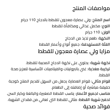
مواصفات المنتج
اسم المنتج:
ولي عصارة معجون للقطط بالدجاج 110 جرام
النوع:
مكمل غذائي ومكافأة للقطط
الوزن:
110 جرام
النكهة:
طعم لذيذ من الدجاج
الفئة المستهدفة:
جميع أنواع وأعمار القطط
مزايا ولي عصارة معجون للقطط
نكهة شهية:
يحتوي على نكهة الدجاج المحببة للقطط.
تركيبة مغذية:
غني بالبروتينات والفيتامينات الأساسية لتعزيز صحة
القطط.
قوام مثالي:
قوام العصارة يجعل من السهل تقديم المنتج كوجبة
خفيفة مباشرة أو إضافته إلى الطعام.
مناسب لجميع الأعمار:
يناسب القطط الصغيرة والبالغة وكبار السن.
تحفيز شهية القطط:
مثالي للقطط التي تعاني من فقدان الشهية.
فوائد صحية