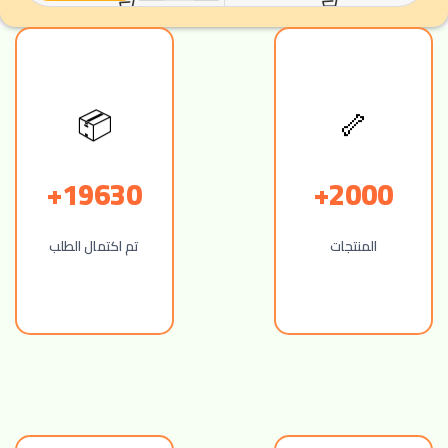
📦
🦴
19630+
2000+
المنتجات
تم اكتمال الطلب