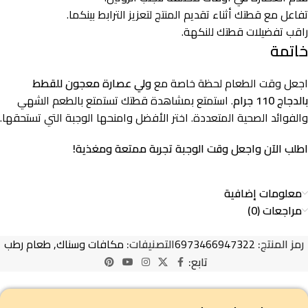
تفاعل مع قطتك أثناء تقديم المنتج لتعزيز الترابط بينكما.
راقب تفضيلات قطتك للنكهة.
خاتمة
اجعل وقت الطعام لحظة خاصة مع
ولي عصارة معجون للقطط
بالدجاج 110 جرام
. استمتع بمشاهدة قطتك تستمتع بالطعم الشهي
والفوائد الصحية المتعددة. اختر الأفضل وامنحها الوجبة التي تستحقها.
اطلب الآن واجعل وقت الوجبة تجربة ممتعة ومغذية!
معلومات إضافية
مراجعات (0)
رمز المنتج:
6973466947322
التصنيفات:
مكافات وسناك
,
طعام رطب
تابع: