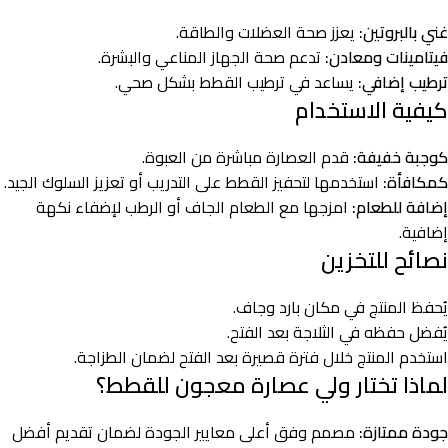
غني بالبروتين:
يعزز صحة العضلات والطاقة.
فيتامينات ومعادن:
تدعم صحة الجهاز المناعي والبشرة.
ترطيب إضافي:
يساعد في ترطيب القطط بشكل صحي.
كيفية الاستخدام
كوجبة خفيفة:
قدم العصارة مباشرة من العبوة.
كمكافأة:
استخدمها لتحفيز القطط على التدريب أو تعزيز السلوك الجيد.
إضافة للطعام:
امزجها مع الطعام الجاف أو الرطب لإضفاء نكهة
إضافية.
نصائح للتخزين
يُحفظ المنتج في مكان بارد وجاف.
يُفضل حفظه في الثلاجة بعد الفتح.
استخدم المنتج خلال فترة قصيرة بعد الفتح لضمان الطزاجة.
لماذا تختار ولي عصارة معجون للقطط؟
جودة ممتازة:
مصمم وفق أعلى معايير الجودة لضمان تقديم أفضل