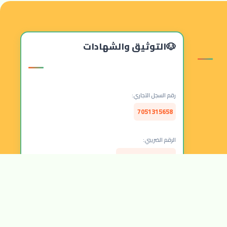
التوثيق والشهادات
رقم السجل التجاري:
7051315658
الرقم الضريبي:
314157877300003