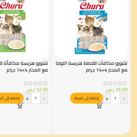
تشورو مكافآت للقطط هريسة التونة
تشورو هريسة مكافأة لل
مع المحار 4×14 جرام
مع المحار 4×14 جرام
16.00
ر.س
12.00
ر.س
+
-
+
-
إضافة إلى السلة
إضافة إلى ال