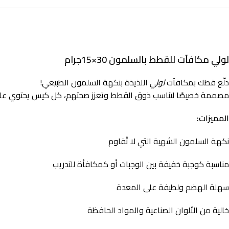
لولي مكافآت للقطط بالسلمون 30×15جرام
دلّع قطك بمكافآت
لولي
اللذيذة بنكهة السلمون الطبيعي!
مصممة خصيصًا لتناسب ذوق القطط وتعزز صحتهم، كل كيس يحتوي على 
المميزات:
نكهة السلمون الشهية التي لا تُقاوم
مناسبة كوجبة خفيفة بين الوجبات أو كمكافأة للتدريب
سهلة الهضم ولطيفة على المعدة
خالية من الألوان الصناعية والمواد الحافظة