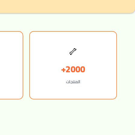
🦴
2000+
المنتجات