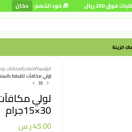
|
|
ريال
🎁 كود الخصم:
دكان
⚡
ك الزينة
الرئيسية
/
المتجر
/
مكافآت وم
لولي مكافآت للقطط بالسلمون 30×5
لولي مكافآت
30×15جرام
45.00
ر.س