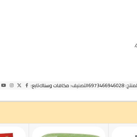
.
لمنتج:
6973466946028
التصنيف:
مكافات وسناك
تابع: