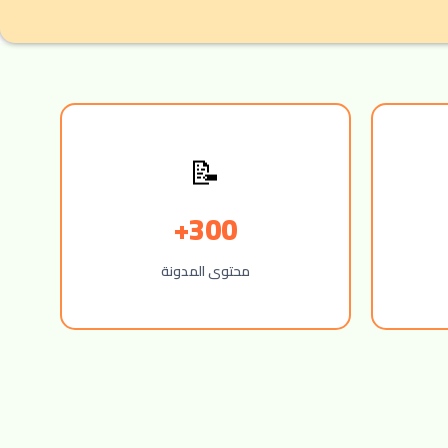
📝
300+
محتوى المدونة