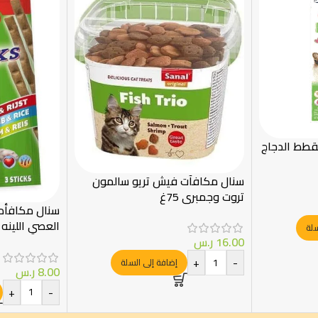
قطط الدجاج
سنال مكافآت فیش تريو سالمون
تروت وجمبري 75غ
سنال مكافأه
العصي اللينه 
سلة
3 قطع
16.00
ر.س
+
-
إضافة إلى السلة
8.00
ر.س
+
-