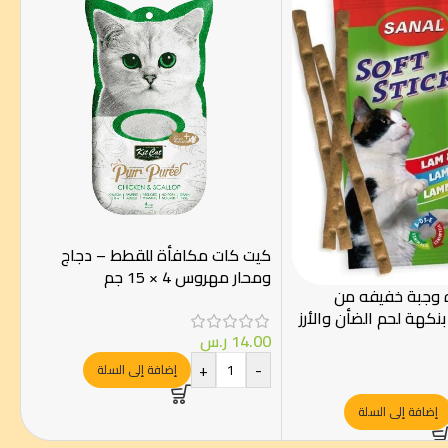
كيت كات مكافأة للقطط – دجاج
ومحار مهروس 4 × 15 جم
 وجبة خفيفه من
بنكهة لحم الضأن والأرز
14.00
ر.س
+
-
إضافة إلى السلة
إضافة إلى السلة