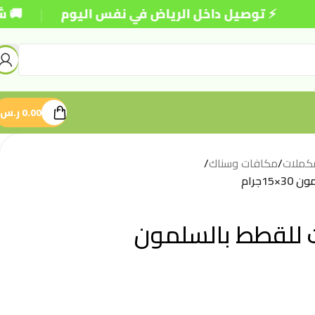
|
 توصيل داخل الرياض في نفس اليوم
🚚 شحن مجاني 
0.00
ر.س
كملات
/
مكافات وسناك
/
1جرام
 للقطط بالسلمون