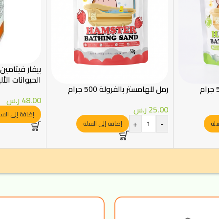
بيفار فيتامين
الحيوانات الأليفة
رمل للهامستر بالفرولة 500 جرام
48.00
ر.س
25.00
ر.س
إضافة إلى السل
+
-
سلة
إضافة إلى السلة