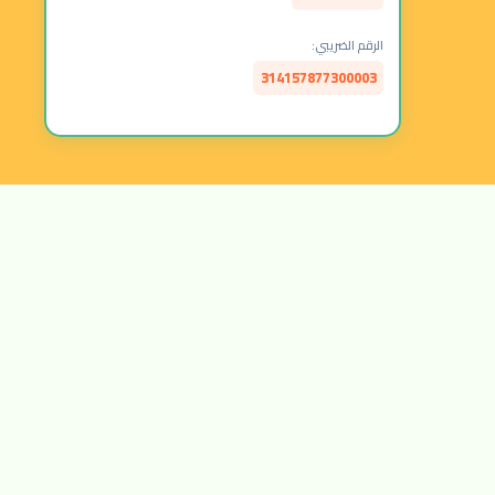
الرقم الضريبي:
314157877300003