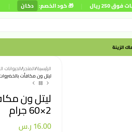
|
|
ريال
🎁 كود الخصم:
دكان
⚡
ك الزينة
الرئيسية
/
المتجر
/
الحيوانات ا
ليتل ون مكافأت بالخضروات للوبر و 
ليتل ون مكافأ
2×60 جرام
16.00
ر.س