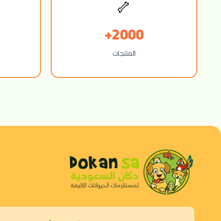
🦴
2000+
المنتجات