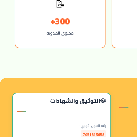
📝
300+
محتوى المدونة
التوثيق والشهادات
رقم السجل التجاري:
7051315658