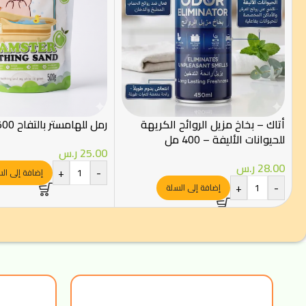
أتاك – بخاخ مزيل الروائح الكريهة
رمل للهامستر بالتفاح 500 جرام
للحيوانات الأليفة – 400 مل
25.00
ر.س
28.00
ر.س
+
-
إضافة إلى ال
+
-
إضافة إلى السلة