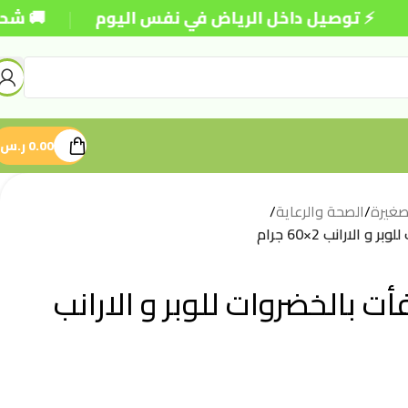
|
 توصيل داخل الرياض في نفس اليوم
🚚 شحن مجاني 
0.00
ر.س
لصغيرة
/
الصحة والرعاية
/
الارانب 2×60 جرام
ت بالخضروات للوبر و الارانب