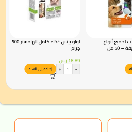
 ب لجميع أنواع
لولو بيتس غذاء كامل للهامستر 500
 – 50 مل
جرام
18.89
ر.س
+
-
ة
إضافة إلى السلة