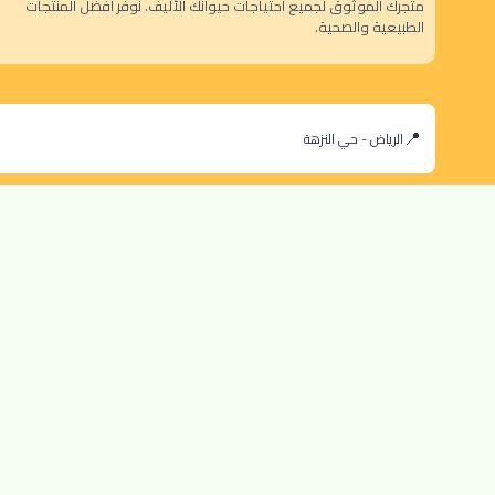
متجرك الموثوق لجميع احتياجات حيوانك الأليف. نوفر أفضل المنتجات
الطبيعية والصحية.
الرياض - حي النزهة
orders@dokansa.com
© 2025 جميع حقوق النشر محفوظة لمتجر دكان السعودية |
تطوير بن سالم