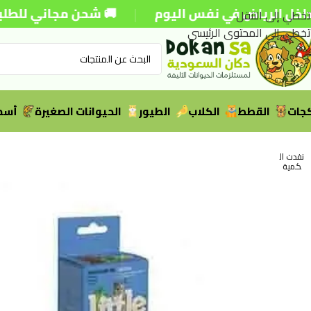
|
لرياض في نفس اليوم
🚚 شحن مجاني للطلبات فوق 250 
تخطي إلى التنقل
تخطي إلى المحتوى الرئيسي
جات
القطط
الكلاب
الطيور
الحيوانات الصغيرة
أسما
نفدت ال
كمية