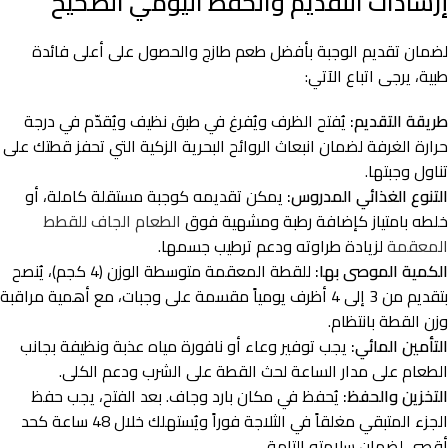
إرشادات التقديم والحفظ اليومي الصحيح
لضمان تقديم الوجبة بأفضل طعم طازج والحصول على أعلى فائدة
طبية، يرجى اتباع الآتي:
طريقة التقديم:
يُفتح الظرف ويُفرغ في طبق نظيف ويُقدّم في درجة
حرارة الغرفة لضمان انبعاث الروائح البحرية الزكية التي تحفز قطتك على
تناول وجبتها.
التنوع الغذائي المدروس:
يمكن تقديمه كوجبة مستقلة كاملة، أو
خلطه بامتياز كإضافة رطبة ومشهية فوق
الطعام الجاف للقطط
المعقمة
لزيادة طراوته ودعم ترطيب جسمها.
الكمية الموصى بها:
للقطة المعقمة متوسطة الوزن (4 كجم)، يُنصح
بتقديم من 3 إلى 4 أظرف يومياً مقسمة على وجبات، مع أهمية مراقبة
وزن القطة بانتظام.
التأمين المائي:
يجب توفير وعاء أو نافورة مياه عذبة ونظيفة بجانب
الطعام على مدار الساعة لحث القطة على الشرب ودعم الكلى.
التخزين والحفظ:
يُحفظ في مكان بارد وجاف. بعد الفتح، يجب حفظ
الجزء المتبقي مغلقاً في الثلاجة فوراً ويُستهلك خلال 48 ساعة كحد
أقصى لضمان سلامته التامة.