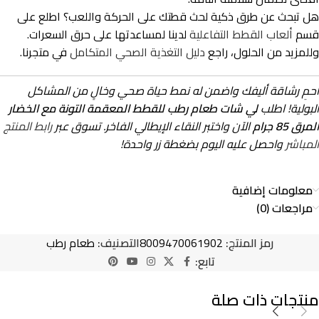
هل تبحث عن طرق ذكية لحث قطتك على الحركة واللعب؟ اطلع على
قسم
ألعاب القطط التفاعلية
لدينا لمساعدتها على حرق السعرات.
وللمزيد من الحلول، راجع
دليل التغذية الصحي المتكامل
في متجرنا.
احمِ رشاقة أليفك واضمن له نمط حياة صحي وخالٍ من المشاكل
البولية! اطلب
لي شات طعام رطب للقطط المعقمة التونة مع الخضار
المرق 85 جرام
الآن واختبر النقاء الإيطالي الفاخر. تسوق عبر
رابط المنتج
المباشر
واحصل عليه اليوم بضغطة زر واحدة!
معلومات إضافية
مراجعات (0)
رمز المنتج:
8009470061902
التصنيف:
طعام رطب
تابع:
منتجات ذات صلة