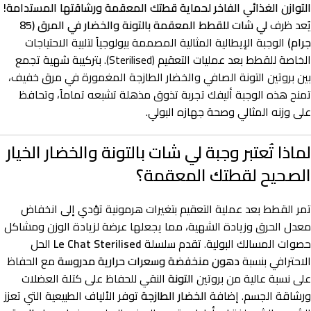
التوازن الغذائي الفاخر لحماية قطتك المعقمة ورشاقتها المستدامة!
يُعد ظرف
لي شات للقطط المعقمة بالتونة والخضار في المرق (85
جرام)
الوجبة الإيطالية المثالية المصممة بيولوجياً لتلبية الاحتياجات
الخاصة للقطط بعد عمليات التعقيم (Sterilised). بتركيبة شهية تجمع
بين بروتين التونة الصافي والخضار الطازجة المغمورة في مرق خفيف،
تمنح هذه الوجبة أليفك تجربة تذوق مذهلة تشبعه تماماً، وتحافظ
على وزنه المثالي وصحة جهازه البولي.
لماذا تُعتبر وجبة لي شات بالتونة والخضار الخيار
الصحيح لقطتك المعقمة؟
تمر القطط بعد عملية التعقيم بتغيرات هرمونية تؤدي إلى انخفاض
معدل الحرق وزيادة الشهية، مما يجعلها عرضة لزيادة الوزن ومشاكل
حصوات المسالك البولية. تقدم سلسلة
Le Chat Sterilised
الحل
الاحترافي بنسبة
دهون منخفضة وسعرات حرارية مدروسة
مع الحفاظ
على نسبة عالية من بروتين
التونة
النقي للحفاظ على كتلة العضلات
ورشاقة الجسم. إضافة
الخضار الطازجة
توفر الألياف الطبيعية التي تعزز