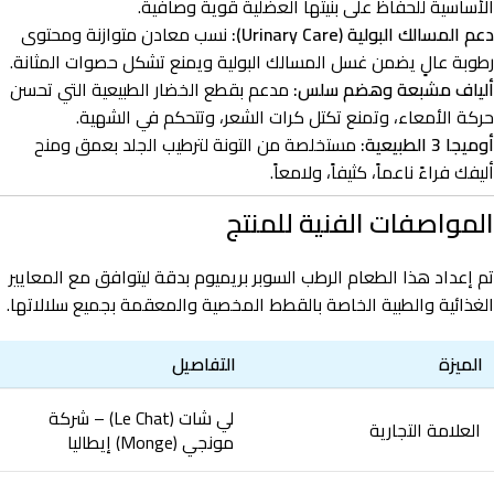
الأساسية للحفاظ على بنيتها العضلية قوية وصافية.
دعم المسالك البولية (Urinary Care):
نسب معادن متوازنة ومحتوى
رطوبة عالٍ يضمن غسل المسالك البولية ويمنع تشكل حصوات المثانة.
ألياف مشبعة وهضم سلس:
مدعم بقطع الخضار الطبيعية التي تحسن
حركة الأمعاء، وتمنع تكتل كرات الشعر، وتتحكم في الشهية.
أوميجا 3 الطبيعية:
مستخلصة من التونة لترطيب الجلد بعمق ومنح
أليفك فراءً ناعماً، كثيفاً، ولامعاً.
المواصفات الفنية للمنتج
تم إعداد هذا الطعام الرطب السوبر بريميوم بدقة ليتوافق مع المعايير
الغذائية والطبية الخاصة بالقطط المخصية والمعقمة بجميع سلالاتها.
الميزة
التفاصيل
لي شات (Le Chat) – شركة
العلامة التجارية
مونجي (Monge) إيطاليا