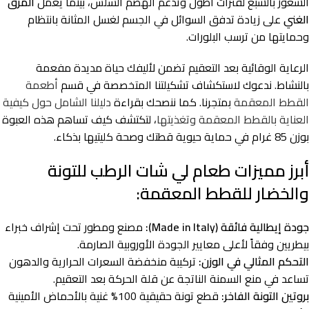
الشعور بالشبع لفترات أطول وتدعم الهضم السلس، بينما يعمل
المرق
الغني
على زيادة تدفق السوائل في الجسم لغسل المثانة بانتظام
وحمايتها من ترسب البلورات.
الرعاية الوقائية بعد التعقيم تضمن لأليفك حياة مديدة مفعمة
بالنشاط. ندعوك لاستكشاف تشكيلتنا المتخصصة في قسم
أطعمة
القطط المعقمة
بمتجرنا. كما ننصحك بقراءة
دليلنا الشامل حول كيفية
العناية بالقطط المعقمة وتغذيتها
، لتكتشف كيف تساهم هذه العبوة
بوزن 85 غرام في حماية حيوية قطتك وصحة كليتيها بذكاء.
أبرز مميزات طعام لي شات الرطب للتونة
والخضار للقطط المعقمة:
جودة إيطالية فائقة (Made in Italy):
مصنع ومطور تحت إشراف خبراء
بيطريين وفقاً لأعلى معايير الجودة الأوروبية الصارمة.
التحكم المثالي في الوزن:
تركيبة منخفضة السعرات الحرارية والدهون
تساعد في منع السمنة الناتجة عن قلة الحركة بعد التعقيم.
بروتين التونة الفاخر:
قطع تونة حقيقية 100% غنية بالأحماض الأمينية