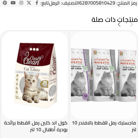
رمز المنتج:
6287005810429
التصنيف:
الرمل
تابع:
منتجات ذات صلة
ماجستيك رمل للقطط بالافندر 10
كول اند كلين رمل القطط برائحة
لتر
بودرة أطفال 10 لتر