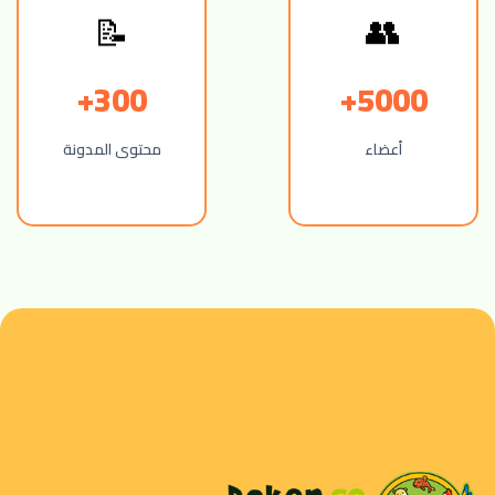
👥
📝
300+
5000+
أعضاء
محتوى المدونة