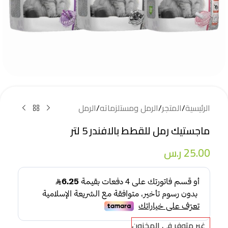
الرئيسية
/
المتجر
/
الرمل ومستلزماته
/
الرمل
ماجستيك رمل للقطط بالافندر 5 لتر
25.00
ر.س
غير متوفر في المخزون