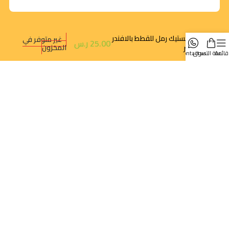
ماجستيك رمل للقطط بالافندر
غير متوفر في
25.00
ر.س
المخزون
5 لتر
قائمة
سلة التسوق
contact us
روابط سريعة
تتبع الطلب
سياسة الخصوصية