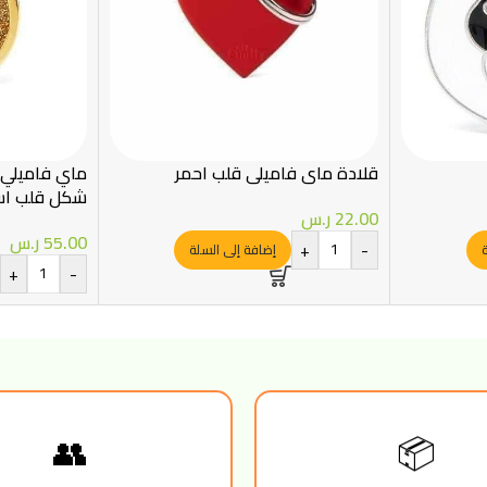
قلادة ماي فاميلي قلب احمر
ماي فاميلي 
شكل قلب اسو
22.00
ر.س
55.00
ر.س
+
-
ة
إضافة إلى السلة
+
-
👥
📦