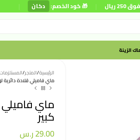
|
|
🎁 كود الخصم:
دكان
⚡ تو
ك الزينة
الرئيسية
/
المتجر
/
المستلزمات
ماي فاميلي قلادة دائرية ل
ماي فاميلي ق
كبير
29.00
ر.س