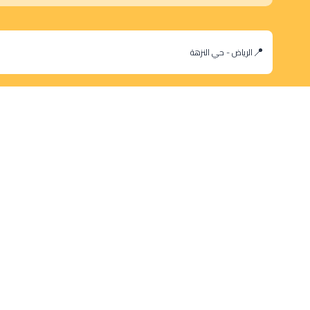
الرياض - حي النزهة
orders@dokansa.com
© 2025 جميع حقوق النشر محفوظة لمتجر دكان السعودية |
تطوير بن سالم