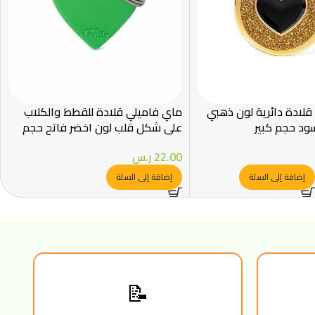
قلادة دائرية لون ذهبي
ماي فاميلي قلادة للقطط والكلاب
د حجم كبير
علي شكل قلب لون اخضر فاتح حجم
صغير
22.00
ر.س
إضافة إلى السلة
إضافة إلى السلة
📝