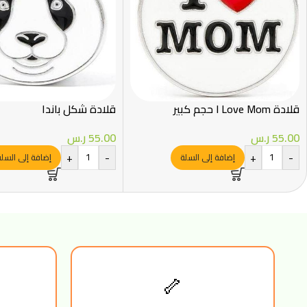
قلادة I Love Mom حجم كبير
قلادة شكل باندا
55.00
ر.س
55.00
ر.س
+
-
+
-
إضافة إلى السلة
إضافة إلى السل
🦴