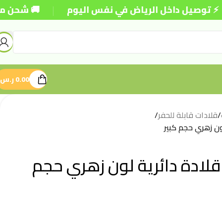
|
صيل داخل الرياض في نفس اليوم
🚚 شحن مجاني للطل
0.00
ر.س
/
قلادات قابلة للحفر
/
ون زهري حجم كبير
لادة دائرية لون زهري حجم