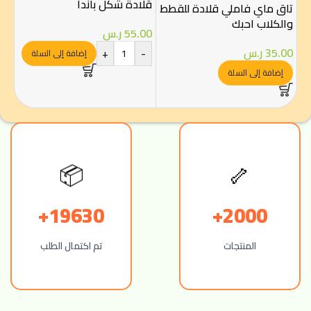
قلادة شكل باندا
تاق ماي فاملي قلادة للقطط
والكلاب احبك
ماي
55.00
ر.س
اور
35.00
ر.س
+
-
إضافة إلى السلة
00
إضافة إلى السلة
-
🦴
📦
19630+
2000+
المنتجات
تم اكتمال الطلب