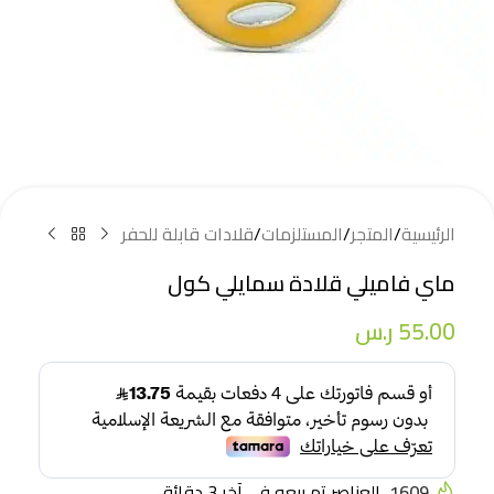
الرئيسية
/
المتجر
/
المستلزمات
/
قلادات قابلة للحفر
ماي فاميلي قلادة سمايلي كول
55.00
ر.س
1609
العناصر تم بيعه في آخر 3 دقائق