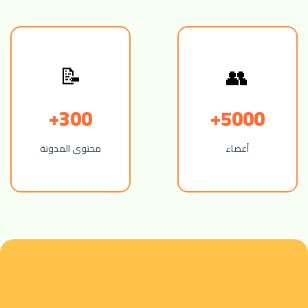
📝
👥
300+
5000+
أعضاء
محتوى المدونة