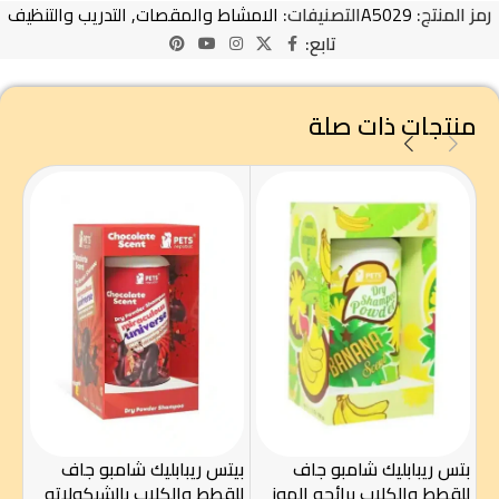
رمز المنتج:
A5029
التصنيفات:
الامشاط والمقصات
,
التدريب والتنظيف
تابع:
منتجات ذات صلة
إند
للك
بتس ريبابليك شامبو جاف
بيتس ريبابليك شامبو جاف
والح
للقطط والكلاب برائحه الموز
للقطط والكلاب بالشيكولاته