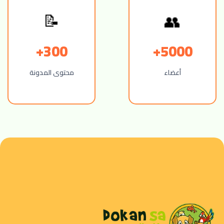
📝
👥
300+
5000+
أعضاء
محتوى المدونة