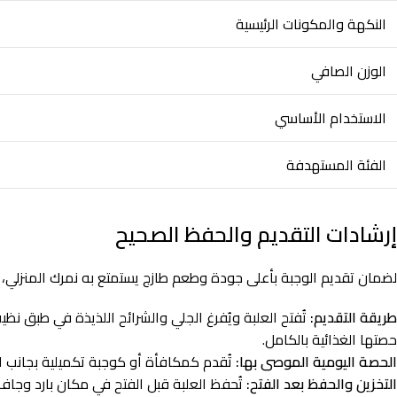
النكهة والمكونات الرئيسية
الوزن الصافي
الاستخدام الأساسي
الفئة المستهدفة
إرشادات التقديم والحفظ الصحيح
لضمان تقديم الوجبة بأعلى جودة وطعم طازج يستمتع به نمرك المنزلي، ير
طريقة التقديم:
تُفتح العلبة ويُفرغ الجلي والشرائح اللذيذة في طب
حصتها الغذائية بالكامل.
الحصة اليومية الموصى بها:
تُقدم كمكافأة أو كوجبة تكميلية بجانب ال
التخزين والحفظ بعد الفتح:
تُحفظ العلبة قبل الفتح في مكان بارد وجاف