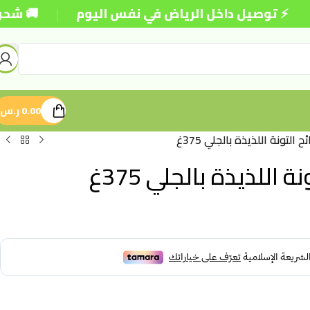
|
يل داخل الرياض في نفس اليوم
🚚 شحن مجاني للطلب
0.00
ر.س
لتونة اللذيذة بالجلي 375غ
للذيذة بالجلي 375غ