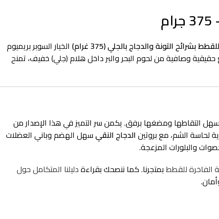
ط بشرائح التونة والدجاج بالجلي (375 غرام)
الخيار السوبر بريميوم
حقيقية وصافية من لحوم البحر والبر داخل هلام (جلي) خفيف، تمنح
يسهل التقاطها ومضغها برفق. يكمن سر التميز في هذا الإصدار من
ة لحاسة الشم، مع بروتين
الدجاج النقي
سهل الهضم وباني العضلات
صوات والبلورات المزعجة.
ة الفاخرة للقطط
بمتجرنا. كما ننصحك بقراءة
دليلنا المتكامل حول