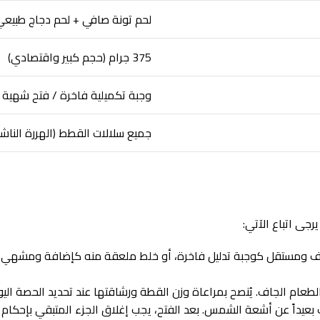
لحم تونة صافي + لحم دجاج طبيعي
375 جرام (حجم كبير واقتصادي)
وجبة تكميلية فاخرة / فتح شهية و
جميع سلالات القطط (الهررة الناشئ
جى اتباع الآتي:
ق نظيف ومستقل كوجبة تدليل فاخرة، أو خلط ملعقة منه كإضافة ومشه
طعام الجاف. يُنصح بمراعاة وزن القطة ورشاقتها عند تحديد الحصة اليوم
 بعيداً عن أشعة الشمس. بعد الفتح، يجب إغلاق الجزء المتبقي بإحكا