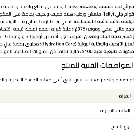
شرائح لحم حقيقية وطبيعية:
تعتمد الوجبة على قطع واضحة وصافية من 
قوام جلي (Jelly) منعش ورطب:
هلام خفيف ولطيف يحافظ على المكونات
توليفة ثنائية فائقة الاستساغة:
الدمج بين طراوة الدجاج ولذة التونة يق
حجم عائلي سخي وموفر (375غ):
علبة كبيرة الحجم تمنحك قيمة اقتصاد
إكسير صحة الجلد ولمعان الفراء:
غني بأحماض أوميجا 3 وأوميجا 6 الدهنية الطبيعية المستخلصة من التونة لترطيب البشرة وعلاج القشور والحد من تساقط الشعر بعمق.
تعزيز الترطيب والوقاية البولية (Hydration Care):
محتوى رطوبة عالٍ جدا
مكونات طبيعية نقية 100%:
خالية تماماً من الملونات الصناعية، الموا
المواصفات الفنية للمنتج
تم تصميم وتطوير معلبات لينسن ليلبي أعلى معايير الجودة البيطرية وال
الميزة
العلامة التجارية
نوع المنتج