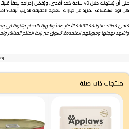
على أن يُستهلك خلال 48 ساعة كحد أقصى، ويُفضل إخراجه ليدفأ قليلاً ويصل لدرجة حرارة الغرفة قبل تقديمه للقطة مرة أخرى ليحافظ الجلي على قوامه الجاذب.
هل تود استكشاف المزيد من خيارات التغذية الخفيفة لتدريب أليفك؟ ا
فاجئ قطتك بالتوليفة الثنائية الأكثر طلباً وشهرة بالدجاج والتونة في 
واشهد بهجتها وحيويتهم المتجددة. تسوق عبر رابط المنتج المباشر واح
رمز
منتجات ذات صلة