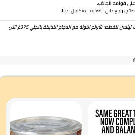
نصائح، راجع
دليل التغذية المتكامل
لدينا.
لينسن للقطط: شرائح التونة مع الدجاج اللذيذة بالجلي 375غ
الآن