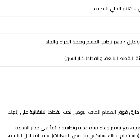
 + هلام الجلي اللطيف
تدليل / دعم ترطيب الجسم وصحة الفراء والجلد
ة، القطط البالغة، والقطط كبار السن)
ي خارق فوق
الطعام الجاف اليومي
لحث القطط الانتقائية على إنهاء
ية، مع توفير وعاء مياه عذبة ونظيفة دائماً على مدار الساعة.
م (باستخدام غطاء سيليكون مخصص للمعلبات) وحفظه داخل الثلاجة،