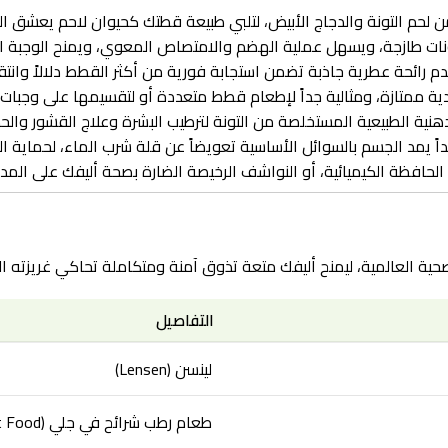
لحم التونة والدجاج الأبيض، لتلبي طبيعة قطتك كحيوان لاحم يعشق ا
 طازجة، ويسهل عملية الهضم والامتصاص المعوي، ويمنح الوجبة انسي
دم رائحة عطرية جاذبة تضمن استجابة فورية من أكثر القطط دلالاً وانتقا
ية ممتازة، ومثالية جداً لإطعام قطط متعددة أو لتقسيمها على وجبات
ً يمد الجسم بالسوائل الأساسية تعويضاً عن قلة شرب الماء، لحماية ال
د الحافظة الكيميائية، أو النواشف الرخيصة الضارة بصحة أليفك على المد
صحية العالمية، ليمنح أليفك متعة تذوق آمنة ومتكاملة تحاكي غريزته ا
التفاصيل
لينسن (Lensen)
طعام رطب شرائح في جلي (Slices in Jelly Wet Food)