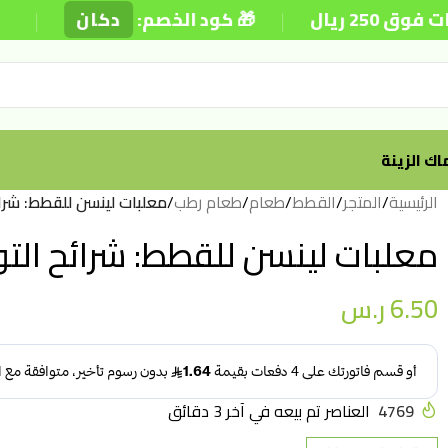
|
|
🎁 كود الخصم:
دكان
⚡ توص
ك الزينة
الرئيسية
/
المتجر
/
القطط
/
طعام
/
طعام رطب
/
معلبات لينسن للقطط: شرائح ا
معلبات لينسن للقطط: شرائح التونة ا
6.50
ر.س
4769
العناصر تم بيعه في آخر 3 دقائق