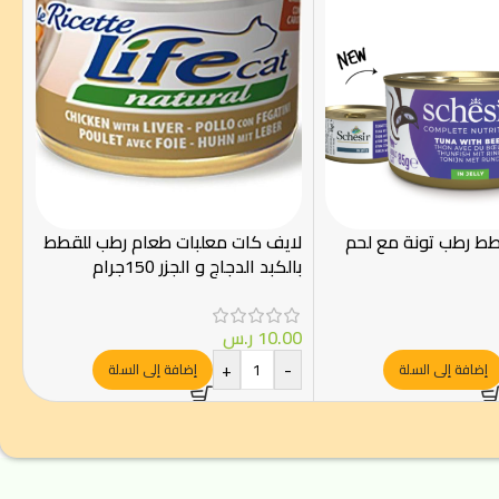
طط رطب تونة مع لحم
لايف كات معلبات طعام رطب للقطط
بالكبد الدجاج و الجزر 150جرام
10.00
ر.س
+
-
إضافة إلى السلة
إضافة إلى السلة