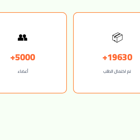
📦
👥
5000+
19630+
تم اكتمال الطلب
أعضاء