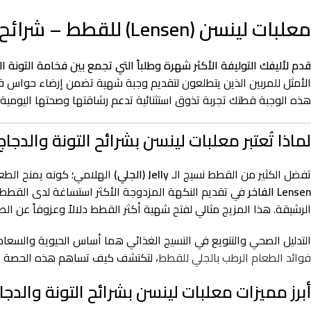
معلبات لينسن (Lensen) للقطط – شرائح التونة مع الدجاج اللذيذة بالجلي (Jelly) – 375 جرام
قدم لأليفك التوليفة الأكثر شهرة وطلباً التي تجمع بين فخامة التونة
الأمثل للمربين الذين يتطلعون لتقديم وجبة شهية تضمن إرضاء حواس قط
هذه الوجبة قطتك تجربة تذوق استثنائية تدعم رشاقتها وصحتها اليومية.
لماذا تُعتبر معلبات لينسن بشرائح التونة والدجا
تفضل الكثير من القطط نسيج الـ
Jelly (الجلي)
الهلامي؛ كونه يمنح الطعا
Lensen الفاخر
في تقديم النكهة المزدوجة الأكثر استساغة لدى القطط؛
الرشيقة. هذا المزيج مثالي لفتح شهية أكثر القطط دلالاً وعزوفاً عن ا
التدليل الصحي والتنويع في النسيج الغذائي هما أساس الحيوية والسع
فوائد الطعام الرطب بالجلي للقطط
، لتكتشف كيف تساهم هذه الحصة السخية بوزن 375 غرام في ترطيب جسم قطتك وإ
أبرز مميزات معلبات لينسن بشرائح التونة والدجاج بالجلي 