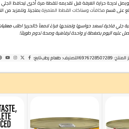
طلع على قسم
مكافآت وسناكات القطط المتميزة
بمتجرنا. وللمزيد من ال
وجبة جلي فاخرة تسعد حواسها وتمنحها فراءً لامعاً كالحرير! اطلب
معلبات 
صل عليه اليوم بضغطة زر واحدة لرفاهية وصحة تدوم طويلاً!
 المنتج:
6976728507289
التصنيف:
طعام رطب
تابع: