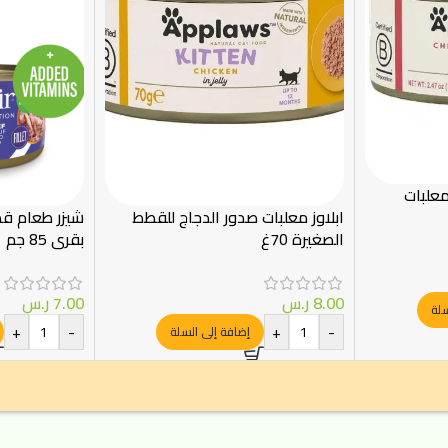
معلبات
ابلاوز معلبات صدور الدجاج للقطط
شيزر طعام ق
الصغيرة 70غ
بقري 85 جم
8.00
ر.س
7.00
ر.س
سلة
+
-
+
-
إضافة إلى السلة