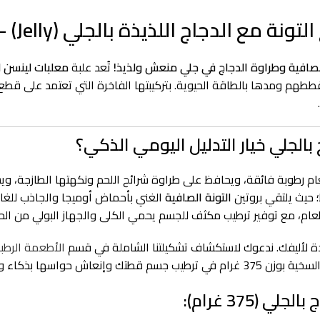
 الصافية وطراوة الدجاج في جلي منعش ولذيذ!
تُعد علبة
معلبات لينسن للقط
طهم ومدها بالطاقة الحيوية. بتركيبتها الفاخرة التي تعتمد على قطع 
ج بالجلي خيار التدليل اليومي الذكي؟
م رطوبة فائقة، ويحافظ على طراوة شرائح اللحم ونكهتها الطازجة، و
 حيث يلتقي بروتين
التونة الصافية
الغني بأحماض أوميجا والجاذب للغاي
لطعام، مع توفير ترطيب مكثف للجسم يحمي الكلى والجهاز البولي من الح
ادة لأليفك. ندعوك لاستكشاف تشكيلتنا الشاملة في قسم
الأطعمة الرطب
نعاش حواسها بذكاء وأمان.
(375 غرام):