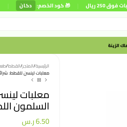
|
|
🎁 كود الخصم:
دكان
⚡ تو
ك الزينة
الرئيسية
/
المتجر
/
القطط
/
طعا
معلبات لينسن للقطط: شرائح ا
معلبات لينسن
السلمون اللذيذة
6.50
ر.س