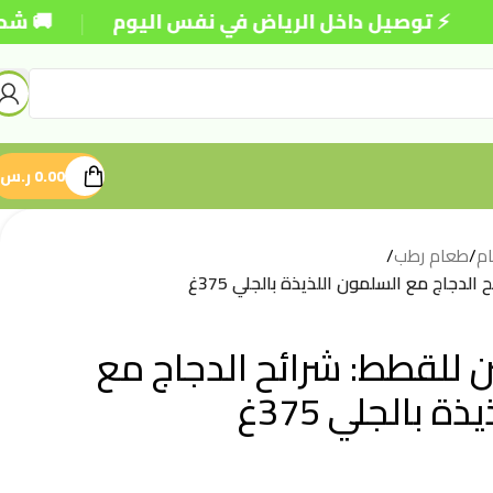
|
صيل داخل الرياض في نفس اليوم
🚚 شحن مجاني للطل
0.00
ر.س
م
/
طعام رطب
/
لدجاج مع السلمون اللذيذة بالجلي 375غ
 للقطط: شرائح الدجاج مع
 بالجلي 375غ