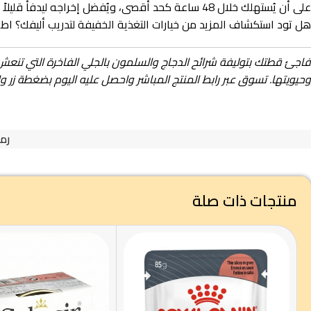
على أن يُستهلك خلال 48 ساعة كحد أقصى، ويُفضل إخراجه ليدفأ قليلاً ويصل لدرجة حرارة الغرفة قبل تقديمه للقطة مرة أخرى ليحافظ الجلي على قوامه الجاذب.
هل تود استكشاف المزيد من خيارات التغذية الخفيفة لتدريب أليفك؟ ا
فاجئ قطتك بتوليفة شرائح الدجاج والسلمون بالجلي الفاخرة التي تنعش 
وحيويتها. تسوق عبر رابط المنتج المباشر واحصل عليه اليوم بضغطة زر و
رمز
منتجات ذات صلة