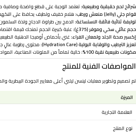
شرائح لحم حقيقية وطبيعية:
تعتمد الوجبة على قطع واضحة وصافية من 
قوام جلي (Jelly) منعش ورطب:
هلام خفيف ولطيف يحافظ على النكهة ط
توليفة ثنائية فائقة الاستساغة:
الدمج بين طراوة الدجاج ولذة السلمون 
حجم عائلي سخي وموفر (375غ):
علبة كبيرة الحجم تمنحك قيمة اقتصاد
إكسير صحة الجلد ولمعان الفراء:
غني بأحماض أوميجا الدهنية الطبيعي
تعزيز الترطيب والوقاية البولية (Hydration Care):
محتوى رطوبة عالٍ جدا
مكونات طبيعية نقية 100%:
خالية تماماً من الملونات الصناعية، الموا
المواصفات الفنية للمنتج
تم تصميم وتطوير معلبات لينسن ليلبي أعلى معايير الجودة البيطرية وال
الميزة
العلامة التجارية
نوع المنتج