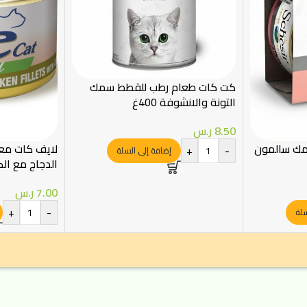
كت كات طعام رطب للقطط سمك
التونة والانشوفة 400غ
8.50
ر.س
مك سالمون
لايف كات مع
+
-
إضافة إلى السلة
الدجاج مع الكركند 
7.00
ر.س
+
-
سلة