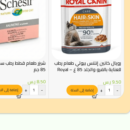
رويال كانين إنتنس بيوتي طعام رطب
شيزر طعام قطط رطب س
للعناية بالفرو والجلد 85 غ – Royal
85 جم
Canin
8.50
ر.س
9.50
ر.س
+
-
+
-
إضافة إلى ال
إضافة إلى السلة