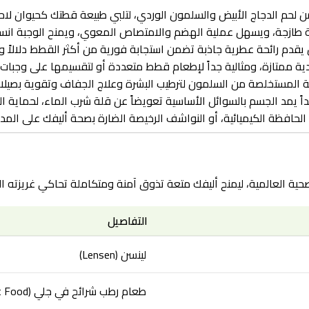
لحم الدجاج الأبيض والسلمون الوردي، لتلبي طبيعة قطتك كحيوان لا
ازجة، ويسهل عملية الهضم والامتصاص المعوي، ويمنح الوجبة انسياب
يقدم رائحة عطرية جاذبة تضمن استجابة فورية من أكثر القطط دلالاً وع
ية ممتازة، ومثالية جداً لإطعام قطط متعددة أو لتقسيمها على وجبات
ة المستخلصة من السلمون لترطيب البشرة وعلاج الجفاف وتقوية بصيلات
ً يمد الجسم بالسوائل الأساسية تعويضاً عن قلة شرب الماء، لحماية ال
د الحافظة الكيميائية، أو النواشف الرخيصة الضارة بصحة أليفك على المد
صحية العالمية، ليمنح أليفك متعة تذوق آمنة ومتكاملة تحاكي غريزته ا
التفاصيل
لينسن (Lensen)
طعام رطب شرائح في جلي (Slices in Jelly Wet Food)