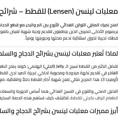
معلبات لينسن (Lensen) للقطط – شرائح الدجاج مع السلمون اللذيذة بالجلي (Jelly) – 375 جرام
امنح نمرك المنزلي التوازن الغذائي الأروع بين البر والبحر مع قطع ا
بريميوم الأذكى للمربين الذين يتطلعون لتقديم وجبة شهية تفيض بالفوا
قطتك تجربة تذوق استثنائية تدعم صحتها وحيويتها يومياً.
لماذا تُعتبر معلبات لينسن بشرائح الدجاج والسل
تفضل الكثير من القطط نسيج الـ
Jelly (الجلي)
الهلامي؛ كونه يمنح الطع
الفاخر
في تقديم نكهة مزدوجة ومحبوبة تحاكي غريزة الصيد لدى القطط
(أوميجا 3). هذا المزيج مثالي لفتح شهية أكثر القطط دلالاً وانتقائية، مع توفير ترطيب مكثف للجسم يحمي الكلى والجهاز البولي من الحصوات والبلورات.
التدليل الصحي والتنوع في النسيج الغذائي هما أساس الحيوية والسعا
الطعام الرطب بالجلي للقطط
، لتكتشف كيف تساهم هذه الحصة السخية بوزن 375 غرام في ترطيب جسم قطتك وإنعاش حواسها 
أبرز مميزات معلبات لينسن بشرائح الدجاج والسلمون بالج