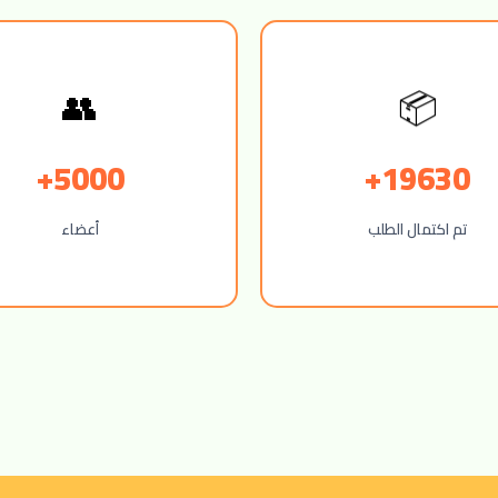
📦
👥
5000+
19630+
تم اكتمال الطلب
أعضاء