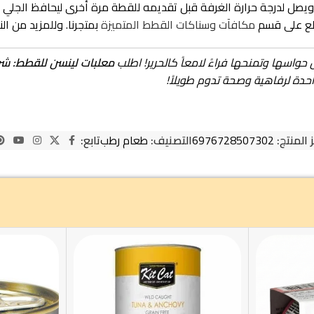
طلع على قسم
مكافآت وسناكات القطط المتميزة
بمتجرنا. وللمزيد من ال
حواسها وتمنحها فراءً لامعاً كالحرير! اطلب
معلبات لينسن للقطط: شرائح
احدة لرفاهية وصحة تدوم طويلاً!
 المنتج:
6976728507302
التصنيف:
طعام رطب
تابع: