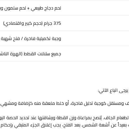
لحم دجاج طبيعي + لحم سلمون ورد
375 جرام (حجم كبير واقتصادي)
وجبة تكميلية فاخرة / فتح شهية 
جميع سلالات القطط (الهررة الناشئ
جى اتباع الآتي:
ق نظيف ومستقل كوجبة تدليل فاخرة، أو خلط ملعقة منه كإضافة ومشه
طعام الجاف. يُنصح بمراعاة وزن القطة ورشاقتها عند تحديد الحصة اليوم
 بعيداً عن أشعة الشمس. بعد الفتح، يجب إغلاق الجزء المتبقي بإحكا