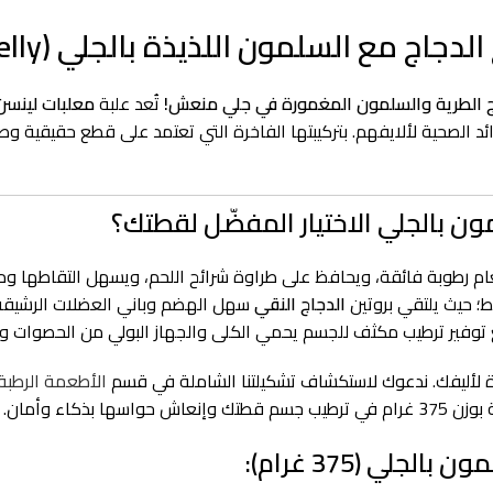
لدجاج الطرية والسلمون المغمورة في جلي منعش!
تُعد علبة
معلبات لينسن لل
ئد الصحية لألايفهم. بتركيبتها الفاخرة التي تعتمد على قطع حقيقية 
مون بالجلي الاختيار المفضّل لقطتك؟
ام رطوبة فائقة، ويحافظ على طراوة شرائح اللحم، ويسهل التقاطها وم
؛ حيث يلتقي بروتين
الدجاج النقي
سهل الهضم وباني العضلات الرشيقة
دة لأليفك. ندعوك لاستكشاف تشكيلتنا الشاملة في قسم
الأطعمة الرطبة
بذكاء وأمان.
لي (375 غرام):