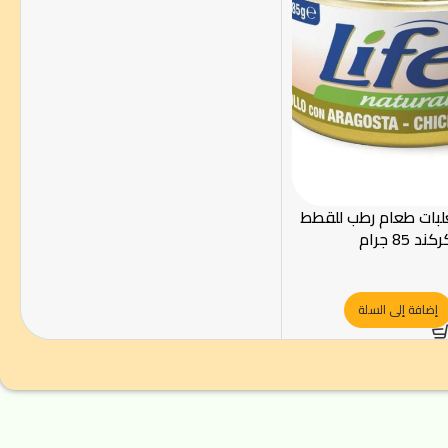
لبات طعام رطب للقطط
85 جرام
إضافة إلى السلة