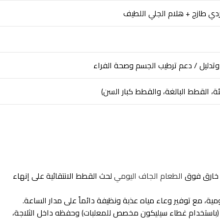
ي طازج + هلام الجلي اللطيف
وتدليل / دعم ترطيب الجسم وصحة الفراء
ة، القطط البالغة، والقطط كبار السن)
ي خارق فوق
الطعام الجاف اليومي
لحث القطط الانتقائية على إنهاء
ية، مع توفير وعاء مياه عذبة ونظيفة دائماً على مدار الساعة.
م (باستخدام غطاء سيليكون مخصص للمعلبات) وحفظه داخل الثلاجة،