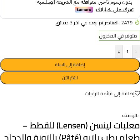
2479
العناصر تم بيعه في آخر 3 دقائق
متوفر في المخزون
+
-
إضافة إلى السلة
اشترِ الآن
إضافة إلى قائمة الرغبات
الوصف
معلبات لينسن (Lensen) للقطط –
طعام رطب باتيه (Pâté) بالتونة والدجاج