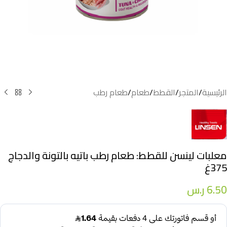
الرئيسية
/
المتجر
/
القطط
/
طعام
/
طعام رطب
معلبات لينسن للقطط: طعام رطب باتيه بالتونة والدجاج
375غ
6.50
ر.س