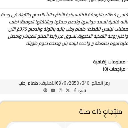
فاجئ قطتك بالتوليفة الكلاسيكية الأكثر طلباً بالدجاج والتونة في وجبة
باتيه فاخرة تسعد حواسها وتدعم صحتها ورشاقتها اليومية! اطلب
معلبات لينسن للقطط: طعام رطب باتيه بالتونة والدجاج 375غ
الآن
واختبر روعة التغذية النخبوية. تسوق عبر رابط المنتج المباشر واحصل
عليه اليوم بضغطة زر واحدة لراحة بال وصحة تدوم طويلاً!
معلومات إضافية
مراجعات (0)
رمز المنتج:
6976728507340
التصنيف:
طعام رطب
تابع:
منتجات ذات صلة