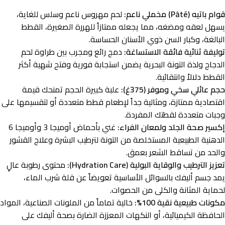
قوام باتيه (Pâté) مخملي ناعم:
لحم مهروس ناعم وسلس للغاية،
يسهل لعقه ومضغه، مما يجعله ممتازاً للهررة الصغيرة، القطط
البالغة، وكبار السن ذوي الأسنان الحساسة.
توليفة ثنائية فائقة الاستساغة:
دمج رائع ومجرب بين طراوة لحم
الدجاج ولذة التونة البحرية يضمن استجابة فورية وفتح شهية أكثر
القطط دلالاً وانتقائية.
حجم عائلي سخي وموفر (375غ):
علبة كبيرة الحجم تمنحك قيمة
اقتصادية ممتازة، ومثالية جداً لإطعام قطط متعددة أو لتقسيمها على
وجبات متعددة لقطتك المفردة.
إكسير صحة الجلد ولمعان الفراء:
غني بأحماض أوميجا 3 وأوميجا 6
الدهنية الطبيعية المستخلصة من التونة لترطيب البشرة وعلاج القشور
والحد من تساقط الشعر بعمق.
تعزيز الترطيب والوقاية البولية (Hydration Care):
محتوى رطوبة عالٍ
يمد جسم أليفك بالسوائل الأساسية تعويضاً عن قلة شرب الماء،
لحماية المثانة والكلى من الحصوات.
مكونات طبيعية نقية 100%:
خالية تماماً من الملونات الصناعية، المواد
الحافظة الكيميائية، أو النكهات المعززة الضارة بصحة أليفك على