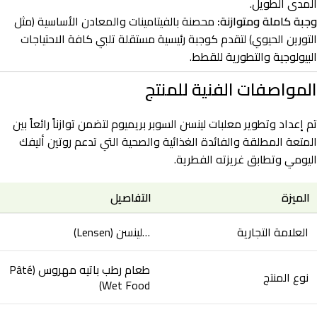
المدى الطويل.
وجبة كاملة ومتوازنة:
محصنة بالفيتامينات والمعادن الأساسية (مثل
التورين الحيوي) لتقدم كوجبة رئيسية مستقلة تلبي كافة الاحتياجات
البيولوجية والتطورية للقطط.
المواصفات الفنية للمنتج
تم إعداد وتطوير معلبات لينسن السوبر بريميوم لتضمن توازناً رائعاً بين
المتعة المطلقة والفائدة الغذائية والصحية التي تدعم روتين أليفك
اليومي وتطابق غريزته الفطرية.
الميزة
التفاصيل
العلامة التجارية
…لينسن (Lensen)
طعام رطب باتيه مهروس (Pâté
نوع المنتج
Wet Food)