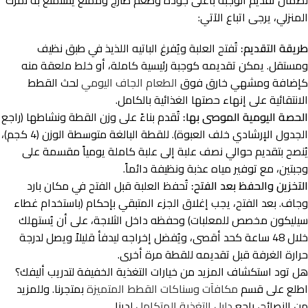
لضمان تقديم الوجبة بأعلى جودة وطعم طازج وممتع يستمتع به نمرك
المنزلي، يرجى اتباع الآتي:
طريقة التقديم:
تُفتح العلبة ويُفرغ الباتيه اللذيذ في طبق نظيف
ومستقل. يمكن تقديمه كوجبة رئيسية كاملة، أو خلط ملعقة منه
كإضافة ومشهي خارق فوق
الطعام الجاف اليومي
لحث القطط
الانتقائية على إنهاء حصتها الغذائية بالكامل.
الحصة اليومية الموصى بها:
تُقدم بناءً على وزن القطة ونشاطها (راجع
الجدول الإرشادي خلف العبوة). للقطة البالغة متوسطة الوزن (4 كجم)،
يُنصح بتقديم حوالي نصف علبة إلى علبة كاملة يومياً مقسمة على
وجبتين، مع توفير مياه عذبة ونظيفة دائماً.
التخزين والحفظ بعد الفتح:
تُحفظ العلبة قبل الفتح في مكان بارد
وجاف. بعد الفتح، يجب إغلاق الجزء المتبقي بإحكام (باستخدام غطاء
سيليكون مخصص للمعلبات) وحفظه داخل الثلاجة، على أن يُستهلك
خلال 48 ساعة كحد أقصى، ويُفضل إخراجه ليدفأ قليلاً ويصل لدرجة
حرارة الغرفة قبل تقديمه للقطة مرة أخرى.
هل تود استكشاف المزيد من خيارات التغذية الخفيفة لتدريب أليفك؟
اطلع على قسم
مكافآت وسناكات القطط المتميزة
بمتجرنا. وللمزيد
من النصائح، راجع
دليل التغذية المتكامل
لدينا.