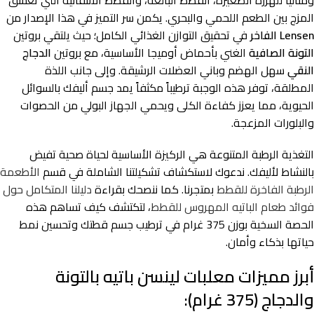
ومثالياً للهررة الصغيرة، القطط البالغة، والقطط الانتقائية التي تعشق
المزج بين الطعم اللحمي والبحري. يكمن سر التميز في هذا الإصدار من
Lensen الفاخر
في تحقيق التوازن الغذائي الكامل؛ حيث يلتقي بروتين
التونة الصافية
الغني بأحماض أوميجا الأساسية، مع بروتين
الدجاج
النقي
سهل الهضم وباني العضلات الرشيقة. وإلى جانب اللذة
المطلقة، توفر هذه الوجبة ترطيباً مكثفاً يمد جسم أليفك بالسوائل
الحيوية، مما يعزز كفاءة الكلى ويحمي الجهاز البولي من الحصوات
والبلورات المزعجة.
التغذية الرطبة المتنوعة هي الركيزة الأساسية لحياة صحية تفيض
بالنشاط لأليفك. ندعوك لاستكشاف تشكيلتنا الشاملة في قسم
الأطعمة
الرطبة الفاخرة للقطط
بمتجرنا. كما ننصحك بقراءة
دليلنا المتكامل حول
فوائد طعام الباتيه المهروس للقطط
، لتكتشف كيف تساهم هذه
الحصة السخية بوزن 375 غرام في ترطيب جسم قطتك وتحسين نمط
حياتها بذكاء وأمان.
أبرز مميزات معلبات لينسن باتيه بالتونة
والدجاج (375 غرام):