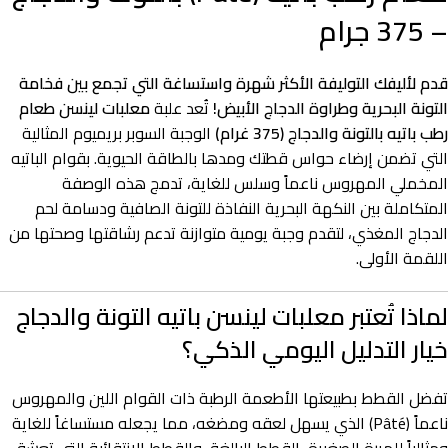
– 375 جرام
قدم لأليفك التوليفة الأكثر شهرة واستساغة التي تجمع بين فخامة
التونة البحرية وطراوة الدجاج الأبيض!
تُعد علبة
معلبات لينسن طعام
رطب باتيه بالتونة والدجاج (375 غرام)
الوجبة السوبر بريميوم المثالية
التي تضمن إرضاء حواس قطتك ومدها بالطاقة الحيوية. بقوام الباتيه
المخملي المهروس ناعماً وسلس للغاية، تدمج هذه الوصفة
المتكاملة بين النكهة البحرية النفاذة للتونة الصافية ودسامة لحم
الدجاج المغذي، لتقدم وجبة يومية متوازنة تدعم رشاقتها وصحتها من
اللقمة الأولى.
لماذا تُعتبر معلبات لينسن باتيه التونة والدجاج
خيار التدليل اليومي الذكي؟
تفضل القطط بطبيعتها الأطعمة الرطبة ذات القوام اللين والمهروس
ناعماً (Pâté) الذي يسهل لعقه ومضغه، مما يجعله مستساغاً للغاية