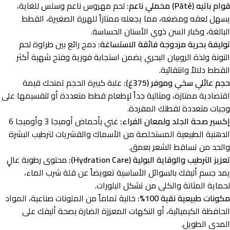
قوام باتيه (Pâté) مخملي ناعم:
لحم مهروس ناعم وسلس للغاية،
يسهل لعقه ومضغه، مما يجعله ممتازاً للهررة الصغيرة، القطط
البالغة، وكبار السن ذوي الأسنان الحساسة.
توليفة بحرية مزدوجة فائقة الاستساغة:
دمج رائع بين طراوة لحم
التونة ولذة الروبيان البحري يضمن استجابة فورية وفتح شهية أكثر
القطط دلالاً وانتقائية.
حجم عائلي سخي وموفر (375غ):
علبة كبيرة الحجم تمنحك قيمة
اقتصادية ممتازة، ومثالية جداً لإطعام قطط متعددة أو لتقسيمها على
وجبات متعددة لقطتك المفردة.
إكسير صحة الجلد ولمعان الفراء:
غني بأحماض أوميجا 3 وأوميجا 6
الدهنية الطبيعية المستخلصة من الأسماك والقشريات لترطيب البشرة
والحد من تساقط الشعر بعمق.
تعزيز الترطيب والوقاية البولية (Hydration Care):
محتوى رطوبة عالٍ
يمد جسم أليفك بالسوائل الأساسية تعويضاً عن قلة شرب الماء،
لحماية المثانة والكلى من تشكل البلورات.
مكونات طبيعية نقية 100%:
خالية تماماً من الملونات صناعية، المواد
الحافظة الكيميائية، أو النكهات المعززة الضارة بصحة أليفك على
المدى الطويل.