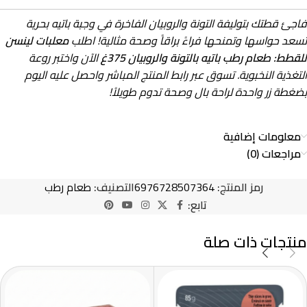
فاجئ قطتك بتوليفة التونة والروبيان الفاخرة في وجبة باتيه بحرية
تسعد حواسها وتمنحها فراءً براقاً وصحة مثالية! اطلب
معلبات لينسن
للقطط: طعام رطب باتيه بالتونة والروبيان 375غ
الآن واختبر روعة
التغذية النخبوية. تسوق عبر رابط المنتج المباشر واحصل عليه اليوم
بضغطة زر واحدة لراحة بال وصحة تدوم طويلاً!
معلومات إضافية
مراجعات (0)
رمز المنتج:
6976728507364
التصنيف:
طعام رطب
تابع:
منتجات ذات صلة