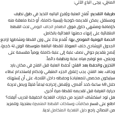
المنزلي، يرجى اتباع الآتي:
طريقة التقديم:
تُفتح العلبة ويُفرغ الباتيه اللذيذ في طبق نظيف
ومستقل. يمكن تقديمه كوجبة رئيسية كاملة، أو خلط ملعقة منه
كإضافة ومشهي خارق فوق
الطعام الجاف اليومي
لحث القطط
الانتقائية على إنهاء حصتها الغذائية بالكامل.
الحصة اليومية الموصى بها:
تُقدم بناءً على وزن القطة ونشاطها (راجع
الجدول الإرشادي خلف العبوة). للقطة البالغة متوسطة الوزن (4 كجم)،
يُنصح بتقديم حوالي نصف علبة إلى علبة كاملة يومياً مقسمة على
وجبتين، مع توفير مياه عذبة ونظيفة دائماً.
التخزين والحفظ بعد الفتح:
تُحفظ العلبة قبل الفتح في مكان بارد
وجاف. بعد الفتح، يجب إغلاق الجزء المتبقي بإحكام (باستخدام غطاء
سيليكون مخصص للمعلبات) وحفظه داخل الثلاجة، على أن يُستهلك
خلال 48 ساعة كحد أقصى، ويُفضل إخراجه ليدفأ قليلاً ويصل لدرجة
حرارة الغرفة قبل تقديمه للقطة مرة أخرى.
هل تود استكشاف المزيد من خيارات التغذية الخفيفة لتدريب أليفك؟
اطلع على قسم
مكافآت وسناكات القطط المتميزة
بمتجرنا. وللمزيد
من النصائح, راجع
دليل التغذية المتكامل
لدينا.