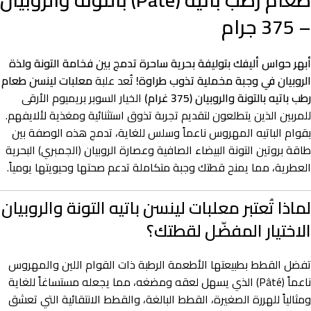
طعام رطب باتيه (Pâté) بالتونة والروبيان
– 375 جرام
أبهر حواس أليفك بتوليفة بحرية ساحرة تدمج بين فخامة التونة ولذة
الروبيان في وجبة مخملية تذوب طراوة!
تُعد علبة
معلبات لينسن طعام
رطب باتيه بالتونة والروبيان (375 غرام)
الخيار السوبر بريميوم الأرقى
للمربين الذين يتطلعون لتقديم تجربة تذوق استثنائية ومغذية لألايفهم.
بقوام الباتيه المهروس ناعماً وسلس للغاية، تدمج هذه الوصفة بين
طاقة بروتين التونة البيضاء الصافية وعصارة الروبيان (الجمبري) البحرية
العطرية، مما يمنح قطتك وجبة متكاملة تدعم صحتها وحيويتها يومياً.
لماذا تُعتبر معلبات لينسن باتيه التونة والروبيان
الاختيار المفضّل لقطتك؟
تفضل القطط بطبيعتها الأطعمة الرطبة ذات القوام اللين والمهروس
ناعماً (Pâté) الذي يسهل لعقه ومضغه، مما يجعله مستساغاً للغاية
ومثالياً للهررة الصغيرة، القطط البالغة، والقطط الانتقائية التي تعشق