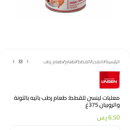
الرئيسية
/
المتجر
/
القطط
/
طعام
/
طعام رطب
معلبات لينسن للقطط: طعام رطب باتيه بالتونة
والروبيان 375غ
6.50
ر.س