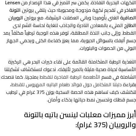
النكهات البحرية النفاذة. يكمن سر التميز في هذا الإصدار من
Lensen
الفاخر
في تقديم نكهة مزدوجة ومحبوبة؛ حيث يلتقي بروتين
التونة
الصافية
الغني بأوميجا وباني العضلات الرشيقة، مع بروتين
الروبيان
الطازج
المليء بالمعادن النادرة والجاذب للغاية لحاسة الشم لدى
القطط. وإلى جانب اللذة المطلقة، توفر هذه الوجبة ترطيباً مكثفاً يمد
جسم أليفك بالسوائل الحيوية، مما يعزز كفاءة الكلى ويحمي الجهاز
البولي من الحصوات والبلورات.
التغذية الرطبة المتكاملة القائمة على نقاء خيرات البحر هي الركيزة
الأساسية لحياة صحية مليئة بالمرح لأليفك. ندعوك لاستكشاف تشكيلتنا
الشاملة في قسم
الأطعمة الرطبة الفاخرة للقطط
بمتجرنا. كما ننصحك
بقراءة
دليلنا المتكامل حول فوائد طعام الباتيه المهروس للقطط
،
لتكتشف كيف تساهم هذه الحصة السخية بوزن 375 غرام في ترطيب
جسم قطتك وتحسين نمط حياتها بذكاء وأمان.
أبرز مميزات معلبات لينسن باتيه بالتونة
والروبيان (375 غرام):