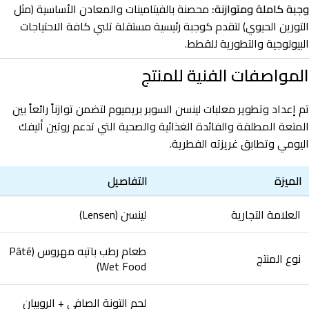
وجبة كاملة ومتوازنة:
محصنة بالفيتامينات والمعادن الأساسية (مثل
التورين الحيوي) لتقدم كوجبة رئيسية مستقلة تلبي كافة الاحتياجات
البيولوجية والتطورية للقطط.
المواصفات الفنية للمنتج
تم إعداد وتطوير معلبات لينسن السوبر بريميوم لتضمن توازناً رائعاً بين
المتعة المطلقة والفائدة الغذائية والصحية التي تدعم روتين أليفك
اليومي وتطابق غريزته الفطرية.
الميزة
التفاصيل
العلامة التجارية
لينسن (Lensen)
طعام رطب باتيه مهروس (Pâté
نوع المنتج
Wet Food)
لحم التونة الصافي + الروبيان