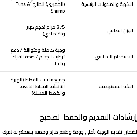
النكهة والمكونات الرئيسية
(الجمبري) الطازج (Tuna &
Shrimp)
375 جرام (حجم كبير
الوزن الصافي
واقتصادي)
وجبة كاملة ومتوازنة / دعم
الاستخدام الأساسي
ترطيب الجسم / صحة الفراء
والجلد
جميع سلالات القطط (الهررة
الفئة المستهدفة
الناشئة، القطط البالغة،
والقطط المسنة)
إرشادات التقديم والحفظ الصحيح
لضمان تقديم الوجبة بأعلى جودة وطعم طازج وممتع يستمتع به نمرك