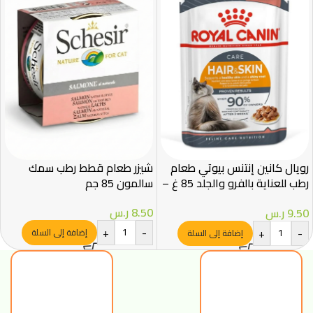
رويال كانين إنتنس بيوتي طعام
شيزر طعام قطط رطب سمك
رطب للعناية بالفرو والجلد 85 غ –
سالمون 85 جم
Royal Canin
8.50
ر.س
9.50
ر.س
+
-
+
-
إضافة إلى السلة
إضافة إلى السلة