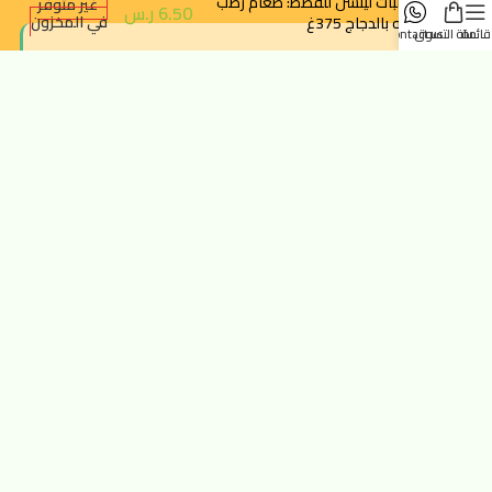
معلبات لينسن للقطط: طعام رطب
غير متوفر
6.50
ر.س
في المخزون
باتيه بالدجاج 375غ
قائمة
سلة التسوق
contact us
متجرك الموثوق لجميع احتياجات حيوانك الأليف. نوفر أفضل المنتجات
الطبيعية والصحية.
الرياض - حي النزهة