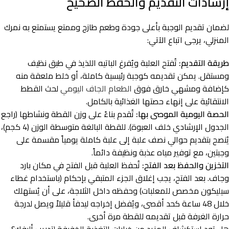
إرشادات التقديم والحفظ الصحيح
لضمان تقديم الوجبة بأعلى جودة وطعم طازج وممتع يستمتع به نمرك
المنزلي، يرجى اتباع الآتي:
طريقة التقديم:
تُفتح العلبة ويُفرغ الباتيه اللذيذ في طبق نظيف
ومستقل. يمكن تقديمه كوجبة رئيسية كاملة، أو خلط ملعقة منه
كإضافة ومشهي خارق فوق
الطعام الجاف اليومي
لحث القطط
الانتقائية على إنهاء حصتها الغذائية بالكامل.
الحصة اليومية الموصى بها:
تُقدم بناءً على وزن القطة ونشاطها (راجع
الجدول الإرشادي خلف العبوة). للقطة البالغة متوسطة الوزن (4 كجم)،
يُنصح بتقديم حوالي نصف علبة إلى علبة كاملة يومياً مقسمة على
وجبتين، مع توفير مياه عذبة ونظيفة دائماً.
التخزين والحفظ بعد الفتح:
تُحفظ العلبة قبل الفتح في مكان بارد
وجاف. بعد الفتح، يجب إغلاق الجزء المتبقي بإحكام (باستخدام غطاء
سيليكون مخصص للمعلبات) وحفظه داخل الثلاجة، على أن يُستهلك
خلال 48 ساعة كحد أقصى، ويُفضل إخراجه ليدفأ قليلاً ويصل لدرجة
حرارة الغرفة قبل تقديمه للقطة مرة أخرى.