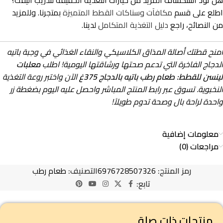
هل تود استكشاف المزيد من خيارات التغذية الخفيفة لتدريب أليفك؟
اطلع على قسم
مكافآت وسناكات القطط المتميزة
بمتجرنا. وللمزيد
من النصائح، راجع
دليل التغذية المتكامل
لدينا.
امنح قطتك أصالة المذاق الكلاسيكي والنقاء الغذائي في وجبة باتيه
الدجاج الفاخرة التي تدعم صحتها ورشاقتها اليومية! اطلب
معلبات
لينسن للقطط: طعام رطب باتيه بالدجاج 375غ
الآن واختبر روعة التغذية
النخبوية. تسوق عبر رابط المنتج المباشر واحصل عليه اليوم بضغطة زر
واحدة لراحة بال وصحة تدوم طويلاً!
معلومات إضافية
مراجعات (0)
رمز المنتج:
6976728507326
التصنيف:
طعام رطب
تابع:
منتجات ذات صلة