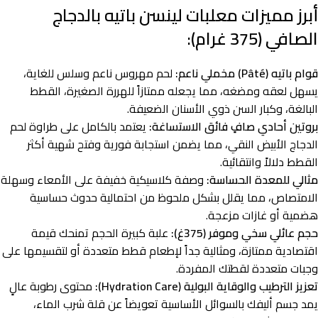
أبرز مميزات معلبات لينسن باتيه بالدجاج
الصافي (375 غرام):
قوام باتيه (Pâté) مخملي ناعم:
لحم مهروس ناعم وسلس للغاية،
يسهل لعقه ومضغه، مما يجعله ممتازاً للهررة الصغيرة، القطط
البالغة، وكبار السن ذوي الأسنان الضعيفة.
بروتين أحادي صافٍ فائق الاستساغة:
يعتمد بالكامل على طراوة لحم
الدجاج الأبيض النقي، مما يضمن استجابة فورية وفتح شهية أكثر
القطط دلالاً وانتقائية.
مثالي للمعدة الحساسة:
وصفة كلاسيكية خفيفة على الأمعاء وسهلة
الامتصاص، مما يقلل بشكل ملحوظ من احتمالية حدوث حساسية
هضمية أو غازات مزعجة.
حجم عائلي سخي وموفر (375غ):
علبة كبيرة الحجم تمنحك قيمة
اقتصادية ممتازة، ومثالية جداً لإطعام قطط متعددة أو لتقسيمها على
وجبات متعددة لقطتك المفردة.
تعزيز الترطيب والوقاية البولية (Hydration Care):
محتوى رطوبة عالٍ
يمد جسم أليفك بالسوائل الأساسية تعويضاً عن قلة شرب الماء،