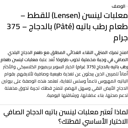
الوصف
معلبات لينسن (Lensen) للقطط –
طعام رطب باتيه (Pâté) بالدجاج – 375
جرام
امنح نمرك المنزلي النقاء الغذائي المطلق مع طعم الدجاج البلدي
الصافي في وجبة مخملية تذوب طراوة!
تُعد علبة
معلبات لينسن طعام
رطب باتيه بالدجاج (375 غرام)
الخيار السوبر بريميوم الكلاسيكي والأكثر
أماناً للمربين الذين يبحثون عن تغذية طبيعية وصافية لألايفهم. بقوام
الباتيه المهروس ناعماً وسلس للغاية، تعتمد هذه الوصفة على بروتين
الدجاج الأبيض النقي وسهل الهضم، لتمنح قطتك تجربة تذوق مذهلة
تدعم صحتها، بناء عضلاتها، ورشاقتها اليومية.
لماذا تُعتبر معلبات لينسن باتيه الدجاج الصافي
الاختيار الأساسي لقطتك؟