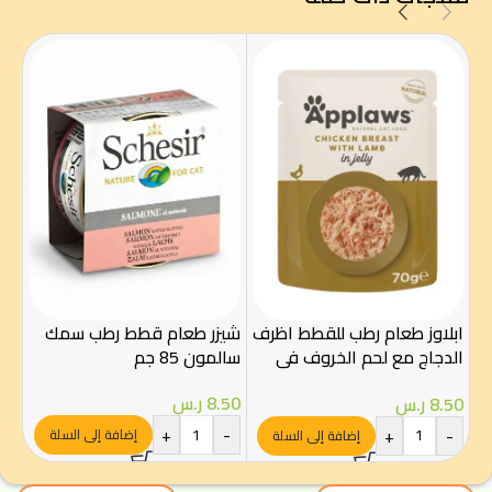
شيز
السو
ابلاوز طعام رطب للقطط اظرف
شيزر طعام قطط رطب سمك
.00
الدجاج مع لحم الخروف في
سالمون 85 جم
-
الجيلي 70غ
8.50
ر.س
8.50
ر.س
+
-
+
-
إضافة إلى السلة
إضافة إلى السلة