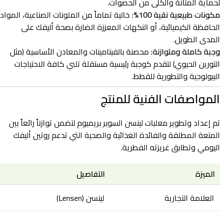
لحماية المثانة والكلى من الحصوات.
مكونات طبيعية نقية 100%:
خالية تماماً من الملونات الصناعية، المواد
الحافظة الكيميائية، أو النكهات المعززة الضارة بصحة أليفك على
المدى الطويل.
وجبة كاملة ومتوازنة:
محصنة بالفيتامينات والمعادن الأساسية (مثل
التورين الحيوي) لتقدم كوجبة رئيسية مستقلة تلبي كافة الاحتياجات
البيولوجية والتطورية للقطط.
المواصفات الفنية للمنتج
تم إعداد وتطوير معلبات لينسن السوبر بريميوم لتضمن توازناً رائعاً بين
المتعة المطلقة والفائدة الغذائية والصحية التي تدعم روتين أليفك
اليومي وتطابق غريزته الفطرية.
الميزة
التفاصيل
العلامة التجارية
لينسن (Lensen)