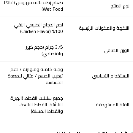
طعام رطب باتيه مهروس (Pâté
نوع المنتج
Wet Food)
لحم الدجاج الطبيعي النقي
النكهة والمكونات الرئيسية
100% (Chicken Flavor)
375 جرام (حجم كبير
الوزن الصافي
واقتصادي)
وجبة كاملة ومتوازنة / دعم
الاستخدام الأساسي
ترطيب الجسم / مثالي للمعدة
الحساسة
جميع سلالات القطط (الهررة
الفئة المستهدفة
الناشئة، القطط البالغة،
والقطط المسنة)