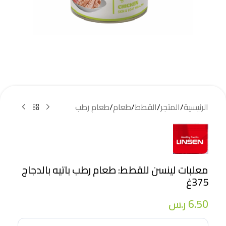
الرئيسية
/
المتجر
/
القطط
/
طعام
/
طعام رطب
معلبات لينسن للقطط: طعام رطب باتيه بالدجاج
375غ
6.50
ر.س