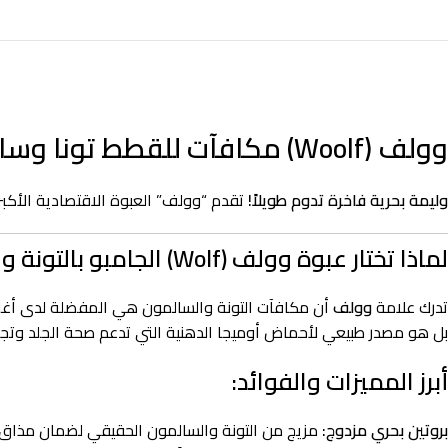
وولف (Woolf) مكافآت للقطط تونا وسالمون – العبوة العائلية 25 × 14 جرام
وليمة بحرية فاخرة تدوم طويلاً!
تقدم “وولف” العبوة الاقتصادية الأكب
لماذا تختار عبوة وولف (Wolf) الجامبو بالتونة والسالمون؟
تدرك علامة
وولف
بل هو مصدر طبيعي لأحماض أوميجا الدهنية التي تدعم صحة الجلد وتجعل 
أبرز المميزات والفوائد:
بروتين بحري مزدوج:
مزيج من التونة والسالمون الحقيقي لضمان مذاق 