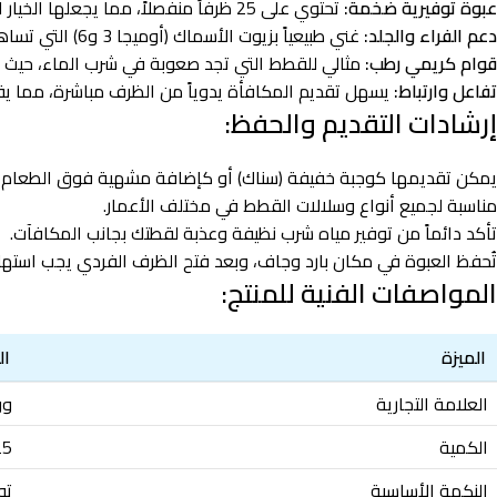
عبوة توفيرية ضخمة:
تحتوي على 25 ظرفاً منفصلاً، مما يجعلها الخيار الأمثل للمربين الذين لديهم أكثر من قطة أو يرغبون في توفير المال.
دعم الفراء والجلد:
غني طبيعياً بزيوت الأسماك (أوميجا 3 و6) التي تساهم في تقليل تساقط الشعر وزيادة لمعانه.
قوام كريمي رطب:
مثالي للقطط التي تجد صعوبة في شرب الماء، حيث يوفر 
تفاعل وارتباط:
يسهل تقديم المكافأة يدوياً من الظرف مباشرة، مما يقو
إرشادات التقديم والحفظ:
يمكن تقديمها كوجبة خفيفة (سناك) أو كإضافة مشهية فوق الطعام الجاف (ood
مناسبة لجميع أنواع وسلالات القطط في مختلف الأعمار.
تأكد دائماً من توفير مياه شرب نظيفة وعذبة لقطتك بجانب المكافآت.
تُحفظ العبوة في مكان بارد وجاف، وبعد فتح الظرف الفردي يجب استهلا
المواصفات الفنية للمنتج:
الميزة
ال
العلامة التجارية
وول
الكمية
25 ظرف × 14 جرام (إجم
النكهة الأساسية
تونة