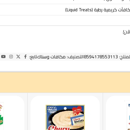
فآت كريمية رطبة (Liquid Treats)
آن!
لمنتج:
8594178553113
التصنيف:
مكافات وسناك
تابع: