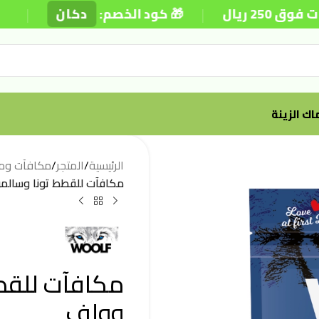
|
|
🎁 كود الخصم:
دكان
⚡ تو
ك الزينة
الرئيسية
/
المتجر
/
مكافآت وم
مكافآت للقطط تونا وسالمون 25×14 غ 
وولف