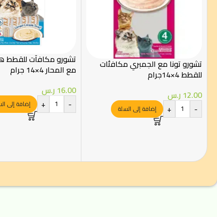
تشورو مكافآت للقطط هر
تشورو تونا مع الجمبري مكافئات
مع المحار 4×14 جرام
للقطط 4×14جرام
16.00
ر.س
12.00
ر.س
+
-
إضافة إلى ال
+
-
إضافة إلى السلة