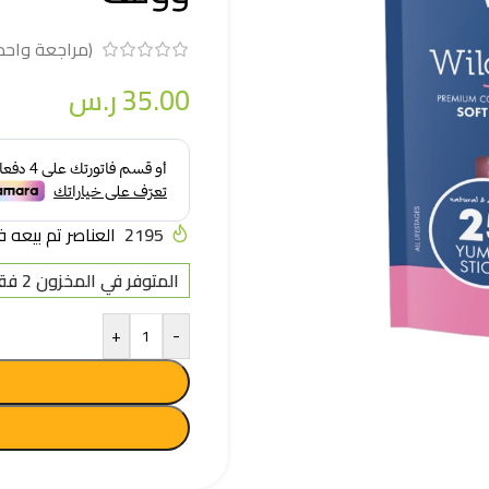
(مراجعة واحد
35.00
ر.س
2195
العناصر تم بيعه في آخر
المتوفر في المخزون 2 فقط
+
-