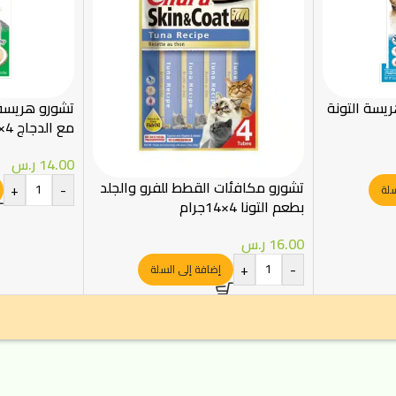
يسة التونة
تشورو هريسة 
مع الدجاج 4×14 جرام
14.00
ر.س
تشورو مكافئات القطط للفرو والجلد
+
-
سلة
بطعم التونا 4×14جرام
16.00
ر.س
+
-
إضافة إلى السلة