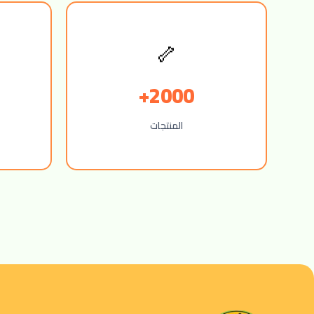
🦴
2000+
المنتجات