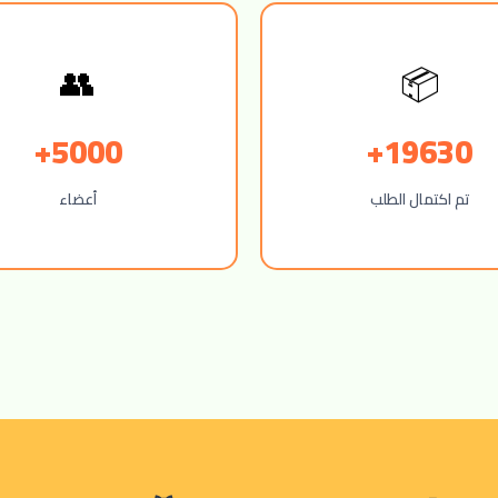
📦
👥
5000+
19630+
تم اكتمال الطلب
أعضاء