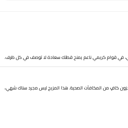
لغني، في قوام كريمي ناعم يمنح قطتك سعادة لا توصف في كل ظرف.
لمفضلة لدى أغلب القطط. لذا، صممت هذه العبوة التي تحتوي على 25 ظرفاً لتوفير مخزون كافٍ من المكافآت الصحية. هذا المزيج ليس مجرد سناك شهي،