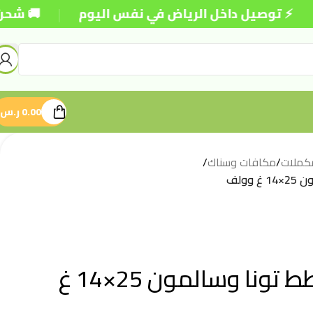
|
صيل داخل الرياض في نفس اليوم
🚚 شحن مجاني للطل
0.00
ر.س
كملات
/
مكافات وسناك
/
وولف
مكافآت للقطط تونا وسالمون 25×14 غ