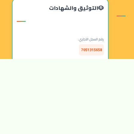
التوثيق والشهادات
رقم السجل التجاري:
7051315658
الرقم الضريبي:
314157877300003