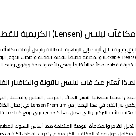
مكافآت لينسن (Lensen) الكريمية للقطط بالتونة والكافيار الفاخر – 80 جرام – ذروة الرفاهية والأريستقراطية البحرية
ارتقِ بتجربة تدليل أليفك إلى الرفاهية المطلقة واجعل أوقات مكافأته ت
(Lickable Treats) والمصمم خصيصاً للقطط المدللة وأصحاب الذ
الخفيفة قطتك نمطاً غذائياً خارقاً يفيض باللّذة والصحة ويقوي روابط الثق
لماذا تُعتبر مكافآت لينسن بالتونة والكافيار الفاخ
تفضل القطط بطبيعتها النسيج الغذائي الكريمي السلس والمخملي الذي يس
يكمن سر التفرد في هذا الإصدار من
Lensen Premium
في إدخال
الكاف
الدهنية فائقة التركيز، والتي تعمل معاً كإكسير حيوي يرفع كفاءة الخلايا
التدليل الفاخر والمكافأة اليومية المنتظمة هما أساس السلوك المطيع
المتكامل حول فوائد المكافآت الكريمية في تدريب القطط
، لتكتشف كيف تساهم هذه ال