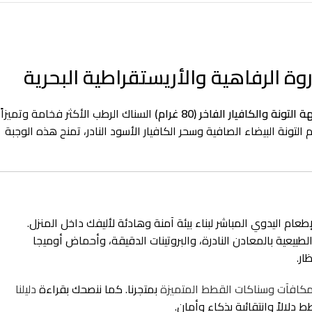
ة والكافيار الفاخر (80 غرام)
السناك الرطب الأكثر فخامة وتميزاً
 لحم التونة البيضاء الصافية وسحر الكافيار الأسود النادر، تمنح هذه الوجبة
 اليدوي المباشر لبناء بيئة آمنة وهادئة لأليفك داخل المنزل.
الطبيعية بالمعادن النادرة، والبروتينات الدقيقة، وأحماض أوميجا
ار.
كافآت وسناكات القطط المتميزة
بمتجرنا. كما ننصحك بقراءة
دليلنا