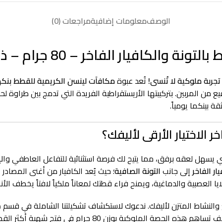
الوصف
معلومات إضافية
مراجعات (0)
جربة ملوكية لا تُنسى!
تُعد عبوة
مكافآت لينسن الكريمية للقطط بنكهة التون
وق الرفيع من المربين. بتركيبتها الأريستقراطية الفريدة التي تدمج بين طراوة
ة بينكما يومياً.
ر الاختيار الأرقى لأليفك؟
هل لعقه برفق، مما يتيح لك فرصة استثنائية للتفاعل العاطفي والإطعام
يار الفاخر
إلى جانب
التونة الصافية
؛ حيث يُعد الكافيار من أغنى المصادر 
 العصبية والدماغية، ويمنح فراء قطتك لمعاناً ملكياً لافتاً يخطف الأنظ
 والنشاط المتزن لأليفك. ندعوك لاستكشاف تشكيلتنا الشاملة في قسم
م
حصة الملوكية بوزن 80 جرام في فتح شهية أكثر القطط دلالاً وانتقائية بذكاء وأمان.