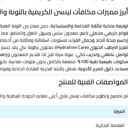
أبرز مميزات مكافآت لينسن الكريمية بالتونة والكافيار (0
توليفة ملكية فائقة الفخامة والاستساغة:
دمج مبتكر بين التونة الغنية
قوام كريمي مخملي ناعم:
معجون سلس وسهل اللعق والمضغ، مما يجعله 
إكسير صحة الجلد وجمال الفراء:
مستويات استثنائية وفائقة من أحماض أوميجا 3 الدهنية الطبيعية المستخلصة من بيض السمك (الكافيار) لترطيب الب
تعزيز الترطيب الحيوي (Hydration Care):
محتوى رطوبة عالٍ يمد جسم ال
تواصل عاطفي وتدريب ذكي:
عبوة مرنة تتيح لك تقديم المعجون وإطعام
مكونات طبيعية نقية 100%:
مصنعة بالكامل بدون ملونات صناعية، نكها
مساعد خارق لتمرير الأدوية:
بفضل رائحته البحرية النفاذة الجاذبة وقوا
المواصفات الفنية للمنتج
تم تصميم وتطوير مكافآت لينسن ليلبي أعلى معايير الجودة البيطرية وال
الميزة
العلامة التجارية