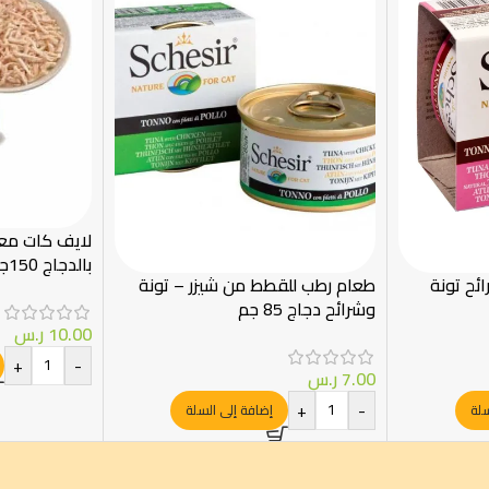
لايف كات مع
بالدجاج 150جرام
ئح تونة
طعام رطب للقطط من شيزر – تونة
وشرائح دجاج 85 جم
10.00
ر.س
+
-
7.00
ر.س
+
-
سلة
إضافة إلى السلة