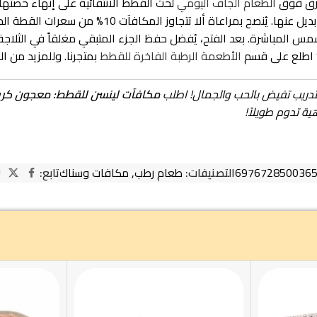
رق فوق
الطعام الجاف اليومي
لحث القطط الانتقائية على إنهاء حصتها ا
وز المكافآت 10% من سعرات القطة الحرارية اليومية لضمان توازن وزنها ورشاقتها.
لفتح، يُفضل حفظ الجزء المتبقي مغلقاً في الثلاجة ويُستهلك خلال 24 إلى 48 ساعة كحد أقصى 
ك؟ اطلع على قسم
الأطعمة الرطبة الفاخرة للقطط
بمتجرنا. وللمزيد من ال
لتدريب تفيض بالحب والجمال! اطلب
مكافآت لينسن للقطط: معجون كريمي بال
ة تدوم طويلاً!
697672850036
التصنيفات:
طعام رطب
,
مكافات وسناك
تابع: