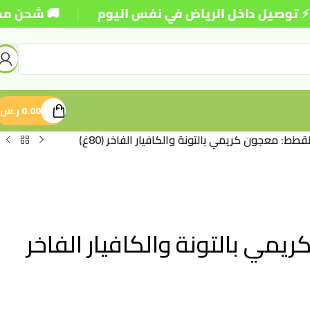
|
 داخل الرياض في نفس اليوم
🚚 شحن مجاني للطلبات 
0.00
ر.س
ط: معجون كريمي بالتونة والكافيار الفاخر (80غ)
مي بالتونة والكافيار الفاخر