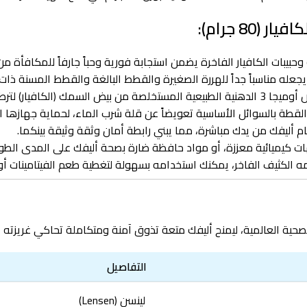
8 جرام):
 وحبيبات الكافيار الفاخرة يضمن استجابة فورية وحباً جارفاً للمكافأة من
مناسباً جداً للهررة الصغيرة والقطط البالغة والقطط المسنة ذات 
شرة ومنع تساقط الشعر بعمق.
قطة بالسوائل الأساسية تعويضاً عن قلة شرب الماء، لحماية جهازها ال
 أليفك من يدك مباشرة، مما يبني رابطة أمان وثقة وثيقة بينكما.
ت كيميائية معززة، أو مواد حافظة ضارة بصحة أليفك على المدى الطو
مه الكثيف الفاخر، يمكنك استخدامه بسهولة لتغطية طعم الفيتامينات أ
صحية العالمية، ليمنح أليفك متعة تذوق آمنة ومتكاملة تحاكي غريزته ا
التفاصيل
لينسن (Lensen)