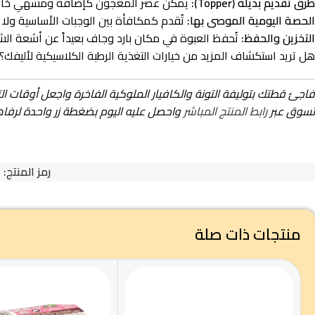
طرق تقديم بديلة (Topper):
يمكن عصر المعجون كإضافة ومشهي خا
الحصة اليومية الموصى بها:
تُقدم كمكافأة بين الوجبات الأساسية ولا بديل عنها. يُنصح بمراعاة ألا تتجا
التخزين والحفظ:
تُحفظ العبوة في مكان بارد وجاف بعيداً عن أشعة الشمس المباشرة. بعد ا
هل تريد استكشاف المزيد من خيارات التغذية الرطبة الكلاسيكية لأليف
فاجئ قطتك بتوليفة التونة والكافيار الملوكية الفاخرة واجعل أوقات ا
تسوق عبر
رابط المنتج المباشر
واحصل عليه اليوم بضغطة زر واحدة لرفاهي
رمز المنتج:
5
منتجات ذات صلة