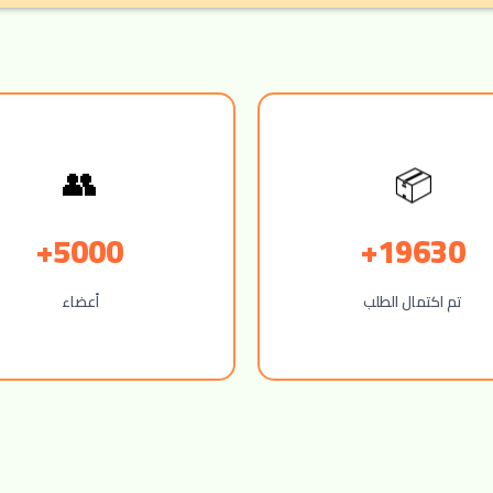
📦
👥
5000+
19630+
تم اكتمال الطلب
أعضاء