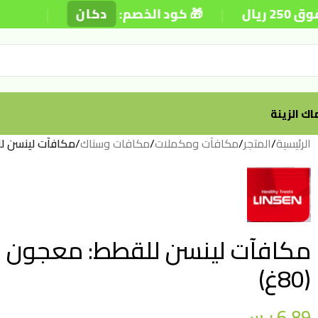
|
|
🎁 كود الخصم:
دكان
⚡ توصيل
ك الزينة
الرئيسية
/
المتجر
/
مكافآت ومكملات
/
مكافات وسناك
/
مكافآت لينسن للقط
مكافآت لينسن للقطط: معجون كري
(80غ)
6.89
ر.س