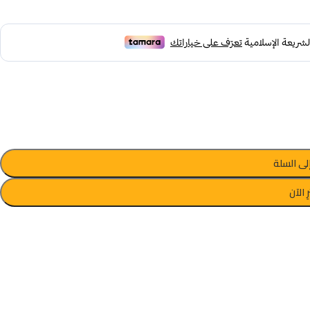
لى السلة
ِ الآن