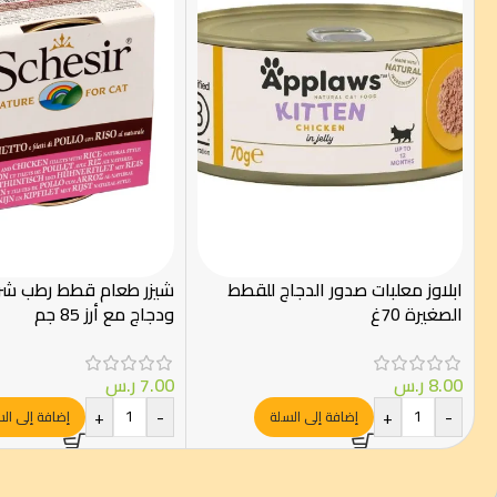
ابلاوز معلبات صدور الدجاج للقطط
شيزر طعام قطط رطب شرا
الصغيرة 70غ
ودجاج مع أرز 85 جم
8.00
ر.س
7.00
ر.س
+
-
+
-
إضافة إلى السلة
إضافة إلى ال