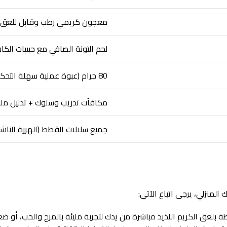
معجون كريمي رطب وقابل للعق (Creamy Purée Treats
لحم التونة الصافي مع حبيبات الكافيار الفاخرة
80 جرام (عبوة عملية سهلة التحكم والعصر)
مكافآت تدريب وسلوك + تدليل ملو
جميع سلالات القطط (الهررة الناشئ
لمنزلي، يرجى اتباع الآتي:
ة بلعق الكريم اللذيذ مباشرة من يدك لتجربة مليئة بالمرح والحب، أو 