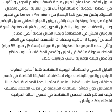
يسهل لعقه، مما يمنح المربين فرصة ذهبية للإطعام اليدوي والتقرب
من القطط الخجولة أو مكافأتها أثناء روتين العناية اليومي وتعديل
السلوك. يكمن سر تميز هذا الإصدار من
Lensen Premium
في تقديم
نكهة مزدوجة ومبتكرة؛ حيث يلتقي بروتين
الدجاج الصافي
سهل الهضم
وباني العضلات، مع بروتين
الكريل البحري
(وهي قشريات صغيرة شبيهة
بالروبيان تعيش في المحيطات) ويمتاز الكريل بكونه أنقى مصادر
أحماض أوميجا 3 الدهنية ومضادات الأكسدة الطبيعية في العالم.
وتأتي هذه المجموعة المكونة من 6 عبوات (سعة كل منها 55 جرام)
لتمنحك سهولة فائقة في تخزين وتقديم المكافآت بأسلوب منظم
وبأفضل قيمة توفيرية تناسب ميزانيتك بذكاء.
التدليل الصحي والمكافأة اليومية المنتظمة هما أساس السلوك
الهادئ والمرح لأليفك. ندعوك لاستكشاف تشكيلتنا الشاملة في قسم
مكافآت وسناكات القطط المتميزة
بمتجرنا. كما ننصحك بقراءة
دليلنا
المتكامل حول فوائد المكافآت الكريمية في تدريب القطط
، لتكتشف
كيف تساهم هذه الحصص المنتظمة في تحسين الحالة المزاجية
لقطتك بذكاء وأمان.