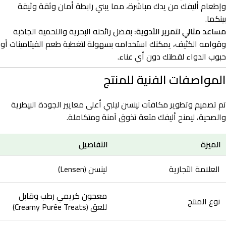
وإطعام أليفك من يدك مباشرة، مما يبني رابطة أمان وثقة وثيقة
بينكما.
مساعد مثالي لتمرير الأدوية:
بفضل رائحته البحرية واللحمية الجاذبة
وقوامه الكثيف، يمكنك استخدامه بسهولة لتغطية طعم الفيتامينات أو
حبوب الدواء لقطتك دون أي عناء.
المواصفات الفنية للمنتج
تم تصميم وتطوير مكافآت لينسن ليلبي أعلى معايير الجودة البيطرية
والصحية، ليمنح أليفك متعة تذوق آمنة ومتكاملة.
الميزة
التفاصيل
العلامة التجارية
لينسن (Lensen)
معجون كريمي رطب وقابل
نوع المنتج
للعق (Creamy Purée Treats)