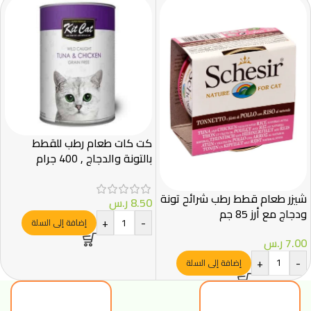
كت كات طعام رطب للقطط
بالتونة والدجاج , 400 جرام
شيزر طعام قطط رطب شرائح تونة
8.50
ر.س
ودجاج مع أرز 85 جم
+
-
إضافة إلى السلة
7.00
ر.س
+
-
إضافة إلى السلة