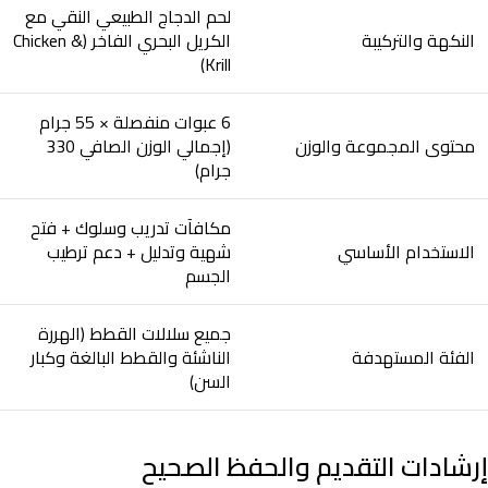
لحم الدجاج الطبيعي النقي مع
النكهة والتركيبة
الكريل البحري الفاخر (Chicken &
Krill)
6 عبوات منفصلة × 55 جرام
محتوى المجموعة والوزن
(إجمالي الوزن الصافي 330
جرام)
مكافآت تدريب وسلوك + فتح
الاستخدام الأساسي
شهية وتدليل + دعم ترطيب
الجسم
جميع سلالات القطط (الهررة
الفئة المستهدفة
الناشئة والقطط البالغة وكبار
السن)
إرشادات التقديم والحفظ الصحيح