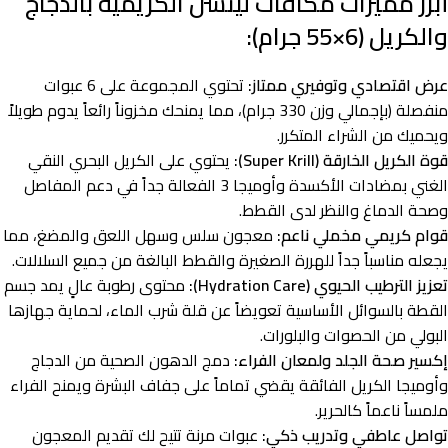
أبرز مميزات مكافآت لينسن الكريمية بالدجاج
والكريل (6×55 جرام):
عرض اقتصادي وتوفيري ممتاز:
تحتوي المجموعة على 6 عبوات
منفصلة (بإجمالي وزن 330 جرام)، مما يمنحك مخزوناً رائعاً يدوم طويلاً
ويحميك من الشراء المتكرر.
قوة الكريل الخارقة (Super Krill):
يحتوي على الكريل البحري النقي
الغني بمضادات الأكسدة وأوميجا 3 الفعالة جداً في دعم المفاصل
وصحة الدماغ والنظر لدى القطط.
قوام كريمي مخملي ناعم:
معجون سلس وسهل اللعق والمضغ، مما
يجعله مناسباً جداً للهررة الصغيرة والقطط البالغة من جميع السلالات.
تعزيز الترطيب الحيوي (Hydration Care):
محتوى رطوبة عالٍ يمد جسم
القطة بالسوائل الأساسية تعويضاً عن قلة شرب الماء، لحماية جهازها
البولي من الحصوات والبلورات.
إكسير صحة الجلد ولمعان الفراء:
دمج الدهون الصحية من الدجاج
وأوميجا الكريل الفائقة يقضي تماماً على جفاف البشرة ويمنح الفراء
ملمساً ناعماً كالحرير.
تواصل عاطفي وتدريب ذكي:
عبوات مرنة تتيح لك تقديم المعجون