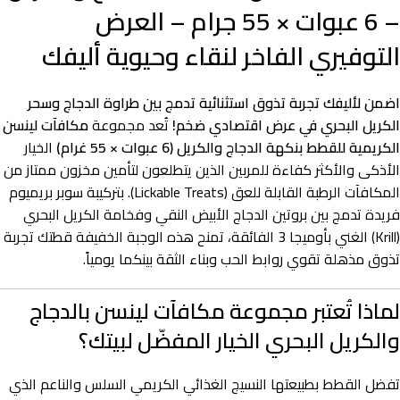
– 6 عبوات × 55 جرام – العرض
التوفيري الفاخر لنقاء وحيوية أليفك
اضمن لأليفك تجربة تذوق استثنائية تدمج بين طراوة الدجاج وسحر
الكريل البحري في عرض اقتصادي ضخم!
تُعد مجموعة
مكافآت لينسن
الكريمية للقطط بنكهة الدجاج والكريل (6 عبوات × 55 غرام)
الخيار
الأذكى والأكثر كفاءة للمربين الذين يتطلعون لتأمين مخزون ممتاز من
المكافآت الرطبة القابلة للعق (Lickable Treats). بتركيبة سوبر بريميوم
فريدة تدمج بين بروتين الدجاج الأبيض النقي وفخامة الكريل البحري
(Krill) الغني بأوميجا 3 الفائقة، تمنح هذه الوجبة الخفيفة قطتك تجربة
تذوق مذهلة تقوي روابط الحب وبناء الثقة بينكما يومياً.
لماذا تُعتبر مجموعة مكافآت لينسن بالدجاج
والكريل البحري الخيار المفضّل لبيتك؟
تفضل القطط بطبيعتها النسيج الغذائي الكريمي السلس والناعم الذي