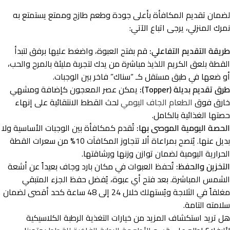
لضمان تقديم المكافأة بأعلى جودة وطعم طازج وممتع يستمتع به
نمرك المنزلي، يرجى اتباع الآتي:
طريقة التقديم التفاعلي:
قم بفتح العبوة، واضغط عليها برفق لتبدأ
القطة بلعق الكريم اللذيذ مباشرة من يدك لتجربة مليئة بالمرح والحب،
أو ضعها في طبق مستقل كـ “سناك” فاخر بين الوجبات.
طرق تقديم بديلة (Topper):
يمكن عصر المعجون كإضافة ومشهي
خارق فوق
الطعام الجاف اليومي
لحث القطط الانتقائية على إنهاء
حصتها الغذائية بالكامل.
الحصة اليومية الموصى بها:
تُقدم كمكافأة بين الوجبات الأساسية ولا
بديل عنها. يُنصح بمراعاة ألا تتجاوز المكافآت 10% من سعرات القطة
الحرارية اليومية لضمان توازن وزنها ورشاقتها.
التخزين والحفظ:
تُحفظ العبوات في مكان بارد وجاف بعيداً عن أشعة
الشمس المباشرة. بعد فتح أي عبوة، يُفضل حفظ الجزء المتبقي
مغلقاً في الثلاجة ويُستهلك خلال 24 إلى 48 ساعة كحد أقصى لضمان
سلامته التامة.
هل تريد استكشاف المزيد من خيارات التغذية الرطبة الكلاسيكية