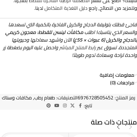
لأليفك؟ اطلع على قسم
الأطعمة الرطبة الفاخرة للقطط
بمتجرنا.
وللمزيد من النصائح, راجع
دليل التغذية المتكامل
لدينا.
فاجئ قطتك بتوليفة الدجاج والكريل الفاخرة بالكمية التي تسعدها
والسعر الذي يناسبك! اطلب
مكافآت لينسن للقطط: معجون كريمي
بالدجاج والكريل (6 عبوات × 55غ)
الآن واشهد سعادتها وحيويتها
المتجددة. تسوق عبر
رابط المنتج المباشر
واحصل عليه اليوم بضغطة زر
واحدة لراحة وسعادة تدوم طويلاً!
معلومات إضافية
مراجعات (0)
رمز المنتج:
6976728505452
التصنيفات:
طعام رطب
,
مكافات وسناك
تابع:
منتجات ذات صلة