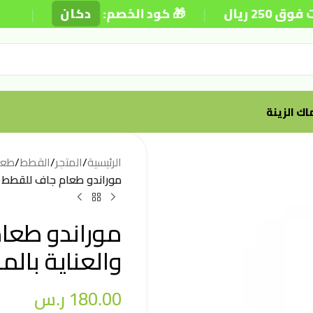
|
|
يوم
دكان
🎁 كود الخصم:

أسماك ال
عام
/
القطط
/
المتجر
/
الرئيسية
اية بالمسالك البولية 10 كيلو
قطط المعقمة
ك البولية 10 كيلو
ر.س
180.00