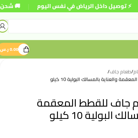
|
وصيل داخل الرياض في نفس اليوم
🚚 شحن مجاني للط
0.00
ر.س
م
/
طعام جاف
/
مة والعناية بالمسالك البولية 10 كيلو
م جاف للقطط المعقمة
 البولية 10 كيلو