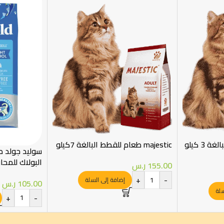
majestic طعام للقطط البالغة 7كيلو
سوليد جولد 
البولاك للمح
155.00
ر.س
البالغة 1.36 كيلو
+
-
إضافة إلى السلة
105.00
ر.س
سلة
+
-