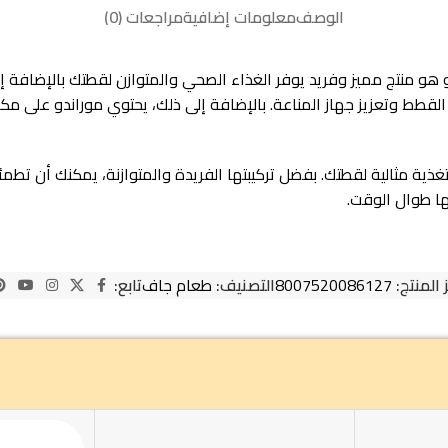
الوصف
معلومات إضافية
مراجعات (0)
و طعام جاف للقطط المعقمة والعناية بالمسالك البولية 10 كيلو هو منتج مميز وفريد يوفر الغذاء الصحي 
ة القطط وتعزيز جهاز المناعة. بالإضافة إلى ذلك، يحتوي موراندو على
ن تغذية مثالية لقطتك. بفضل تركيبتها الفريدة والمتوازنة، يمكنك أن ت
ها طوال الوقت.
 المنتج:
8007520086127
التصنيف:
طعام جاف
تابع: