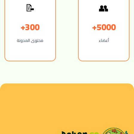
📝
👥
300+
5000+
أعضاء
محتوى المدونة