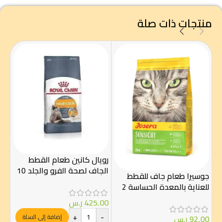
منتجات ذات صلة
رويال كانين طعام القطط
روي
الجاف لصحة الفرو والجلد 10
للق
جوسيرا طعام جاف للقطط
كيلو
للعناية بالمعدة الحساسة 2
كغ
00
425.00
ر.س
-
+
-
إضافة إلى السلة
92.00
ر.س