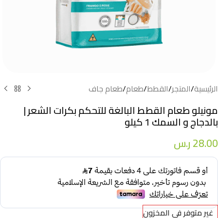
الرئيسية
/
المتجر
/
القطط
/
طعام
/
طعام جاف
مونيلو طعام القطط البالغة للتحكم بكرات الشعر |
بالدجاج و السمك 1 كيلو
28.00
ر.س
غير متوفر في المخزون