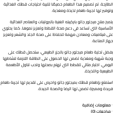
الطازجة. تم تصميم هذا الطعام خصيصًا لتلبية احتياجات قطتك الغذائية
وتوفير لها تجربة طعام لذيذة ومغذية.
يتميز منتج ميجلور جاتو بتركيبته الغنية بالبروتينات والعناصر الغذائية
الأساسية التي تساعد في دعم صحة القطط وتعزيز نموها. كما يحتوي
على فيتامينات ومعادن مهمة للحفاظ على صحة الجلد والشعر وتعزيز
جهاز المناعة.
بفضل تحلية طعام ميجلور جاتو بالجزر الطبيعي، ستحصل قطتك على
وجبة شهية ومغذية تضمن لها الحصول على الطاقة اللازمة لنشاطها
اليومي. اختيار مثالي للقطط التي تهتم بصحتها وتحب تناول الأطعمة
الطبيعية واللذيذة.
استمتع بإطعام قطتك بميجلور جاتو واحرص على تقديم لها تجربة طعام
فريدة ومميزة تضمن لها الرضا والصحة الجيدة.
معلومات إضافية
مراجعات (0)