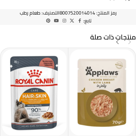
رمز المنتج:
8007520014014
التصنيف:
طعام رطب
تابع:
منتجات ذات صلة