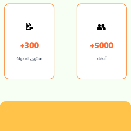
📝
👥
300+
5000+
أعضاء
محتوى المدونة