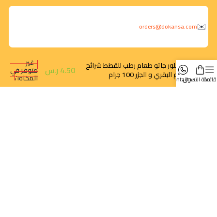
orders@dokansa.com
غير
ميجلور جاتو طعام رطب للقطط شرائح
4.50
ر.س
متوفر في
بلحم البقري و الجزر 100 جرام
المخزون
قائمة
سلة التسوق
contact us
روابط سريعة
تتبع الطلب