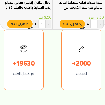
ابلاوز طعام رطب للقطط اظرف
رويال كانين إنتنس بيوتي طعام
الدجاج مع لحم الخروف في
رطب للعناية بالفرو والجلد 85 غ –
الجيلي 70غ
Royal Canin
8.50
ر.س
9.50
ر.س
+
-
+
-
إضافة إلى السلة
إضافة إلى السلة
📦
🦴
19630+
2000+
المنتجات
تم اكتمال الطلب