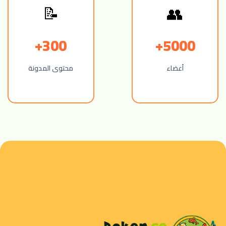
📝
👥
300+
5000+
أعضاء
محتوى المدونة