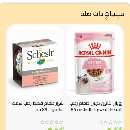
منتجات ذات صلة
شيز
دجا
رويال كانين كيتن طعام رطب
شيزر طعام قطط رطب سمك
للقطط الصغيرة بالصلصة 85
سالمون 85 جم
غرام – Royal Canin
.00
-
8.50
ر.س
9.50
ر.س