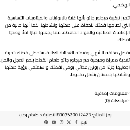
الهضمي.
تتميز تركيبة ميجلور جاتو بأنها غنية بالبروتينات والفيتامينات الأساسية
التي تحتاجها قطتك للحفاظ على صحتها ونشاطها. كما أنها خالية من
الإضافات الصناعية والمواد الحافظة، مما يجعلها خيارًا آمنًا وصحيًا
لقطتك.
بفضل مذاقه الشهي وقيمته الغذائية العالية، ستحظى قطتك بتجربة
تغذية مميزة ومرضية مع ميجلور جاتو طعام القطط بلحم العجل والجزر.
اجعليها جزءًا من روتين غذائي يومي لقطتك واستمتعي برؤية صحتها
ونشاطها يتحسنان بشكل ملحوظ.
معلومات إضافية
مراجعات (0)
رمز المنتج:
8007520012423
التصنيف:
طعام رطب
تابع: