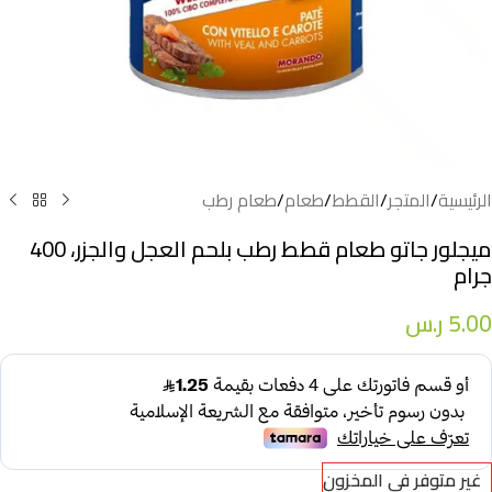
الرئيسية
/
المتجر
/
القطط
/
طعام
/
طعام رطب
ميجلور جاتو طعام قطط رطب بلحم العجل والجزر، 400
جرام
5.00
ر.س
غير متوفر في المخزون