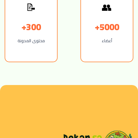
📝
👥
300+
5000+
أعضاء
محتوى المدونة