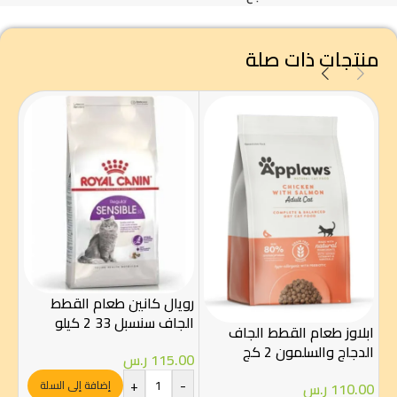
منتجات ذات صلة
رويال كانين طعام القطط
روي
الجاف سنسبل 33 2 كيلو
للق
ابلاوز طعام القطط الجاف
الدجاج والسلمون 2 كج
115.00
ر.س
00
-
+
-
إضافة إلى السلة
110.00
ر.س