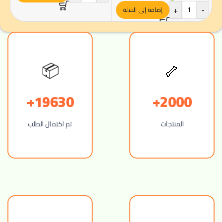
+
-
إضافة إلى السلة
📦
🦴
19630+
2000+
المنتجات
تم اكتمال الطلب