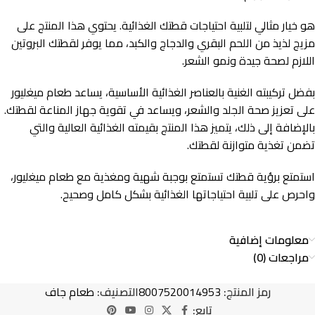
هو خيار مثالي لتلبية احتياجات قطتك الغذائية. يحتوي هذا المنتج على
مزيج لذيذ من اللحم البقري والدجاج والكبد، مما يوفر لقطتك البروتين
اللازم لصحة جيدة ونمو الشعر.
بفضل تركيبته الغنية بالعناصر الغذائية الأساسية، يساعد طعام ميغليور
على تعزيز صحة الجلد والشعر، ويساعد في تقوية جهاز المناعة لقطتك.
بالإضافة إلى ذلك، يتميز هذا المنتج بقيمته الغذائية العالية والتي
تضمن تغذية متوازنة لقطتك.
استمتع برؤية قطتك تستمتع بوجبة شهية ومغذية مع طعام ميغليور،
واحرص على تلبية احتياجاتها الغذائية بشكل كامل وصحيح.
معلومات إضافية
مراجعات (0)
رمز المنتج:
8007520014953
التصنيف:
طعام جاف
تابع: