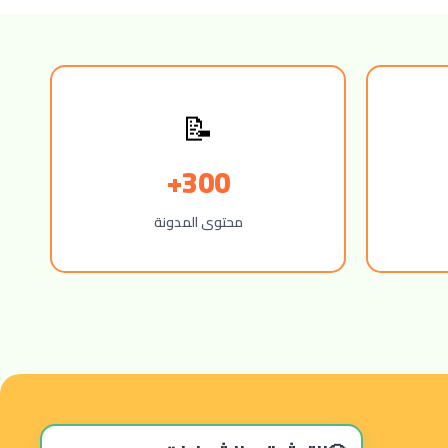
📝
300+
محتوى المدونة