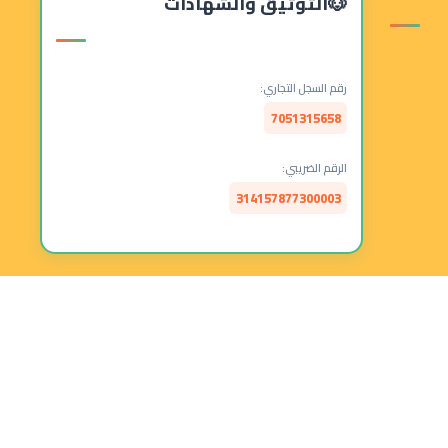
التوثيق والشهادات
رقم السجل التجاري:
7051315658
الرقم الضريبي:
314157877300003