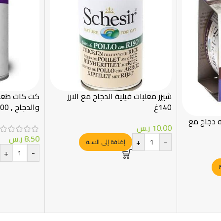
شيزر معلبات فيلية الدجاج مع الارز
كت كات طعام
140غ
والدجاج , 400 جرام
 دجاج مع
10.00
ر.س
8.50
ر.س
+
-
إضافة إلى السلة
+
-
ة