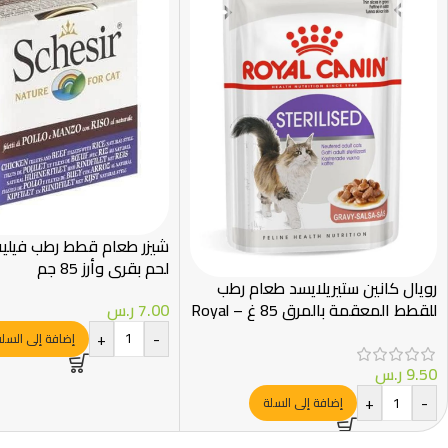
شيزر طعام قطط رطب فيليه
لحم بقري وأرز 85 جم
رويال كانين ستيريلايسد طعام رطب
للقطط المعقمة بالمرق 85 غ – Royal
7.00
ر.س
Canin
+
-
إضافة إلى السل
9.50
ر.س
+
-
إضافة إلى السلة