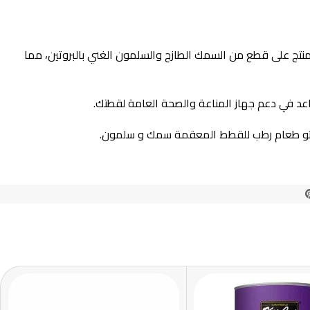
حي ولذيذ. يحتوي هذا المنتج على قطع من السمك الطازج والسلمون الغني بالبروتين، مما
اعد في دعم جهاز المناعة والصحة العامة لقطتك.