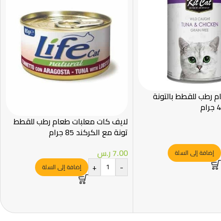
 رطب للقطط بالتونة
لايف كات معلبات طعام رطب للقطط
تونة مع الكركند 85 جرام
7.00
ر.س
إضافة إلى السلة
+
-
إضافة إلى السلة