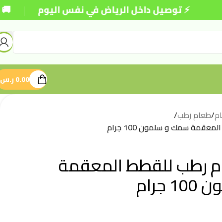
|
⚡ توصيل داخل الرياض في نفس اليوم
🚚 شحن مجا
0.00
ر.س
م
/
طعام رطب
/
عقمة سمك و سلمون 100 جرام
م رطب للقطط المعقمة
جرام