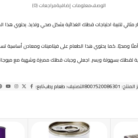
الوصف
معلومات إضافية
مراجعات (0)
ب للقطط المعقمة سمك و سلمون 100 جرام هو خيار مثالي لتلبية احتياجات قطتك الغذائية بشكل ص
منًا وصحيًا. كما يحتوي هذا الطعام على فيتامينات ومعادن أساسية تس
 المنتج:
8007520086301
التصنيف:
طعام رطب
تابع: