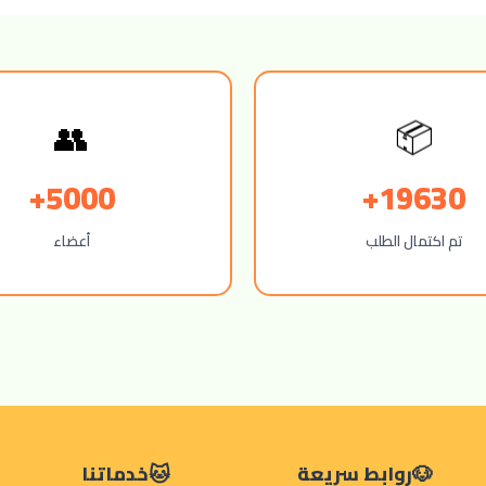
👥
📦
5000+
19630+
تم اكتمال الطلب
أعضاء
روابط سريعة
خدماتنا