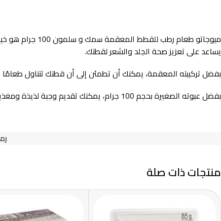
ميوجاتو طعام رط
يساعد على تعزيز صحة الجلد والشعر لقطتك.
بفضل تركيبته المعقمة، يمكنك أن تطمئن إلى أن قطتك تتناول طعامًا آ
بفضل عبوته الصغيرة بحجم 100 جرام، يمكنك تقديم وجبة لذيذة ومغذية لقطتك بسهولة ويسر. اجعلي وجبات قطتك مميزة وشهية مع ميوجاتو طعام رطب للقطط المعقمة سمك و سلمون.
رمز
منتجات ذات صلة