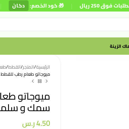
|
|
25 ريال
🎁 كود الخصم:
دكان
ك الزينة
الرئيسية
/
المتجر
/
القطط
/
طعا
ميوجاتو طعام رطب للقطط الم
ميوجاتو طعا
سمك و سلمون 100 
4.50
ر.س