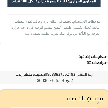
المحتوى الحراري: 67.03 سعرة حرارية لكل 100 غرام
ملاحظات الاستخدام: يُحفظ في مكان بارد وجاف. يُقدم للقطط
البالغة كغذاء تكميلي طبيعي. يُنصح بتقديم الوجبة في درجة حرارة
الغرفة مع التأكد من توفر مياه شرب نظيفة بصفة دائمة.
معلومات إضافية
مراجعات (0)
رمز المنتج:
8033837552192
التصنيف:
طعام رطب
تابع:
منتجات ذات صلة