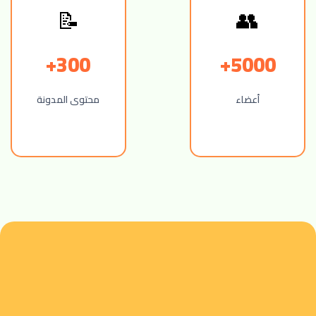
👥
📝
300+
5000+
أعضاء
محتوى المدونة