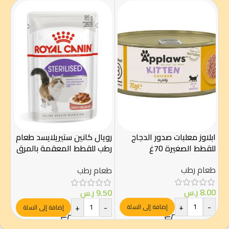
ابلاوز معلبات صدور الدجاج
رويال كانين ستيريلايسد طعام
روي
للقطط الصغيرة 70غ
رطب للقطط المعقمة بالمرق
طعا
85 غ – Royal Canin
والجلد 85
طعام رطب
طعام رطب
طع
8.00
ر.س
9.50
ر.س
.50
+
-
-
+
-
إضافة إلى السلة
إضافة إلى السلة