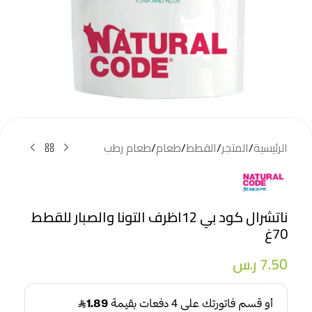
الرئيسية
/
المتجر
/
القطط
/
طعام
/
طعام رطب
ناتشرال كود بي 12اظرف التونا والصبار للقطط
70غ
7.50
ر.س