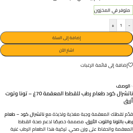
متوفر في المخزون
+
-
إضافة إلى السلة
اشترِ الآن
إضافة إلى قائمة الرغبات
الوصف
ناتشرال كود طعام رطب للقطط المعقمة 70غ – تونا وتوت
أزرق
قدّم لقطتك المعقمة وجبة مغذية ولذيذة مع
ناتشرال كود – طعام
رطب بالتونا والتوت الأزرق
، مصممة خصيصًا لدعم صحة القطط
المعقمة والحفاظ على وزن صحي. تركيبة هذا الطعام الرطب غنية