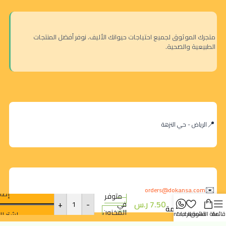
متجرك الموثوق لجميع احتياجات حيوانك الأليف. نوفر أفضل المنتجات
الطبيعية والصحية.
الرياض - حي النزهة
ناتشرال
كود
طعام
رطب
orders@dokansa.com
إضا
متوفر
للقطط
7.50
ر.س
-
+
في
المعقمة
المخزون
اشترِ ال
قائمة
سلة التسوق
قائمة الرغبات
contact us
70غ –