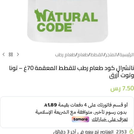
الرئيسية
/
المتجر
/
القطط
/
طعام
/
طعام رطب
ناتشرال كود طعام رطب للقطط المعقمة 70غ – تونا
وتوت أزرق
7.50
ر.س
2353
العناصر تم بيعه في آخر 3 دقائق