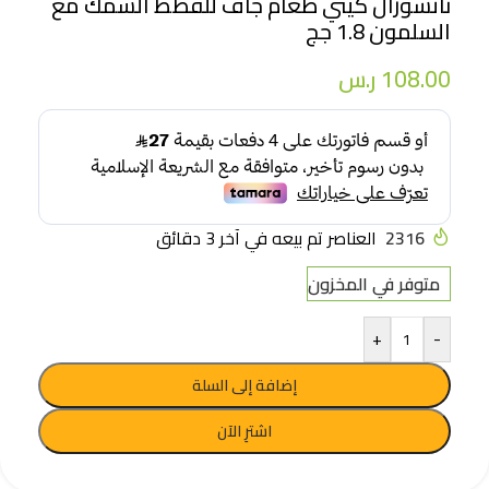
ناتشورال كيتي طعام جاف للقطط السمك مع
السلمون 1.8 جج
108.00
ر.س
2316
العناصر تم بيعه في آخر 3 دقائق
متوفر في المخزون
+
-
إضافة إلى السلة
اشترِ الآن