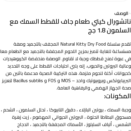
الوصف
ناتشورال كيتي طعام جاف للقطط السمك مع
السلمون 1.8 جج
تقدم سلسلة Natural Kitty Dry Food المجفف بالتجميد وصفة
مستساغة للغاية تتميز بمزيج اللحوم المجففة بالتجميد مع الطعام معا
في عبوة لمنح قططك وجبة لا تقاوم. الوصفة منخفضة الكربوهيدرات
وعالية البروتين والحبوب. إنه يلبي احتياجات القطط على وجه التحديد
كحيوانات آكلة للحوم ملزمة. هذه التركيبة الصحية مدعمة باثنين من
البريبايوتكس وبروبيوتيك واحد – MOS و FOS و Bacillus subtilis لتعزيز
صحة الجهاز الهضمي والرفاهية العامة.
المكونات:
وجبة السمك ، بروتين البازلاء ، دقيق التابيوكا ، تحلل السلمون ، الشحم ،
مسحوق البطاطا الحلوة ، البروتين الحيواني المهضوم ، زيت زهرة
الشمس ، ألياف السليلوز ، الأسماك المجففة بالتجميد ، الدجاج