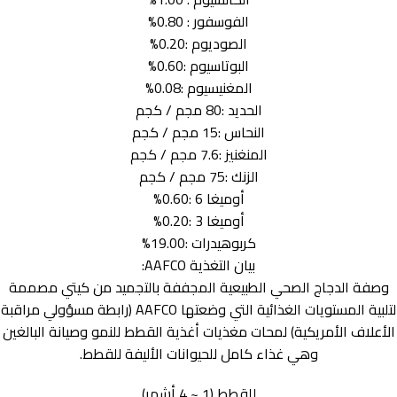
الفوسفور : 0.80%
الصوديوم :0.20%
البوتاسيوم :0.60%
المغنيسيوم :0.08%
الحديد :80 مجم / كجم
النحاس :15 مجم / كجم
المنغنيز :7.6 مجم / كجم
الزنك :75 مجم / كجم
أوميغا 6 :0.60%
أوميغا 3 :0.20%
كربوهيدرات :19.00%
بيان التغذية AAFCO:
وصفة الدجاج الصحي الطبيعية المجففة بالتجميد من كيتي مصممة
لتلبية المستويات الغذائية التي وضعتها AAFCO (رابطة مسؤولي مراقبة
الأعلاف الأمريكية) لمحات مغذيات أغذية القطط للنمو وصيانة البالغين
وهي غذاء كامل للحيوانات الأليفة للقطط.
للقطط (1 ~ 4 أشهر)