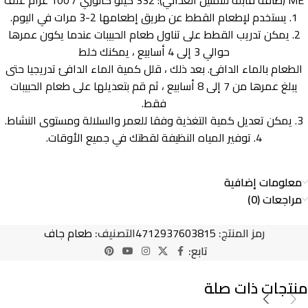
1. يستخدم لإطعام القطط عن طريق إطعامها 2-3 مرات في اليوم.
2. يمكن تدريب القطط على تناول طعام الحبيبات عندما يكون عمرها
حوالي 3 إلى 4 أسابيع ، يمكنك خلط
الطعام بالماء الدافئ. بعد ذلك ، قلل كمية الماء الدافئ تدريجيا حتى
يبلغ عمرها من 7 إلى 8 أسابيع ، ثم قم بتعديلها على طعام الحبيبات
فقط.
3. يمكن تعديل كمية التغذية وفقا للعمر والسلالة ومستوى النشاط.
4. توفير المياه النظيفة لقطتك في جميع الأوقات.
معلومات إضافية
مراجعات (0)
رمز المنتج:
4712937603815
التصنيف:
طعام جاف
تابع:
منتجات ذات صلة