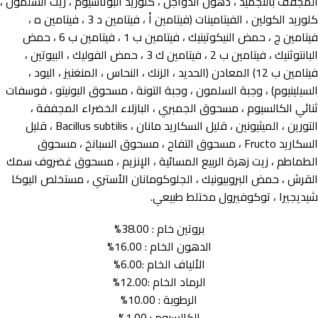
المجفف بالتجميد ، دهون الدواجن ، كلوريد البوتاسيوم ، زيت السلمون ،
كلوريد الكولين ، الفيتامينات (فيتامين أ ، فيتامين د 3 ، فيتامين ه ،
فيتامين ج ، حمض النيكوتينيك ، فيتامين ب 1 ، فيتامين ب 6 ، حمض
البانتوثنيك ، فيتامين ب 2 ، فيتامين ك 3 ، حمض الفوليك ، البيوتين ،
فيتامين ب 12) المعادن (الحديد ، الزنك ، النحاس ، المنغنيز ، اليود ،
السيلينيوم) ، وجبة السلمون ، وجبة التونة ، مسحوق البونيتو ، فوسفات
ثنائي الكالسيوم ، مسحوق الجمبري ، البازلاء الخضراء المجففة ،
التورين ، الميثيونين ، قليل السكاريد مانان ، Bacillus subtilis ، قليل
السكاريد Fructo ، مسحوق التفاح ، مسحوق السبانخ ، مسحوق
الطماطم ، زيت زهرة الربيع المسائية ، الإنزيم ، مسحوق غضروف سمك
القرش ، حمض البروبيونيك ، الجلوكومانان الأستري ، مستخلص اليوكا
شيديجيرا ، توكوفيرول مختلط طبيعي.
بروتين خام : 38.00%
الدهون الخام : 16.00%
الألياف الخام :6.00%
الرماد الخام :12.00%
الرطوبة : 10.00%
الكالسيوم : 1.00%