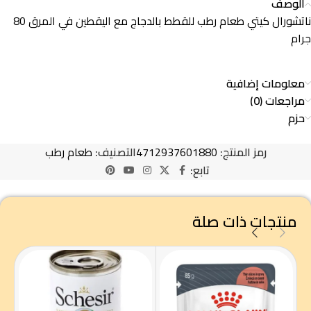
الوصف
ناتشورال كيتي طعام رطب للقطط بالدجاج مع اليقطين في المرق 80
جرام
معلومات إضافية
مراجعات (0)
حزم
رمز المنتج:
4712937601880
التصنيف:
طعام رطب
تابع:
منتجات ذات صلة