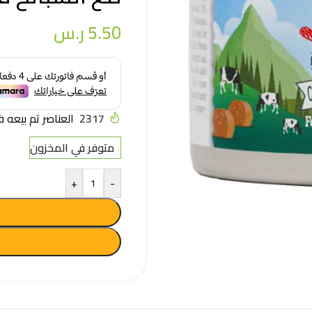
5.50
ر.س
2317
العناصر تم بيعه في آخر
متوفر في المخزون
+
-