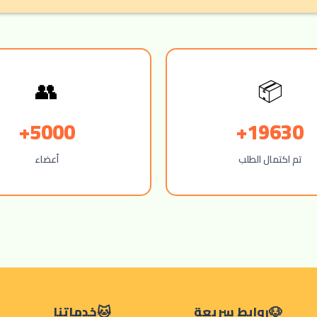
👥
📦
5000+
19630+
تم اكتمال الطلب
أعضاء
روابط سريعة
خدماتنا