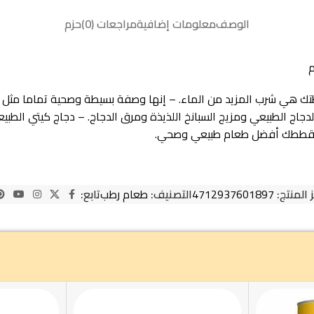
الوصف
معلومات إضافية
مراجعات (0)
حزم
ركيبة طبيعية 100٪. – أفضل طريقة لقطتك هي شرب المزيد من الماء. – إنها وصفة بسيطة و
اج الطبيعي ومزيج السبانخ اللذيذة ومرق الدجاج. – دجاج كيتي الطبيع
يمنح قططك أفضل طعام طبيعي وصحي.
 المنتج:
4712937601897
التصنيف:
طعام رطب
تابع: