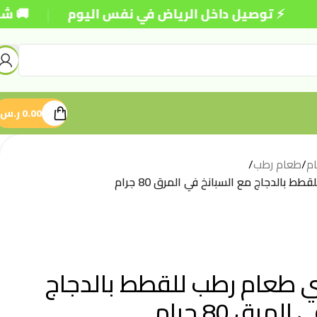
|
 توصيل داخل الرياض في نفس اليوم
🚚 شحن مجاني 
0.00
ر.س
م
/
طعام رطب
/
 بالدجاج مع السبانخ في المرق 80 جرام
ي طعام رطب للقطط بالدجاج
مرق 80 جرام