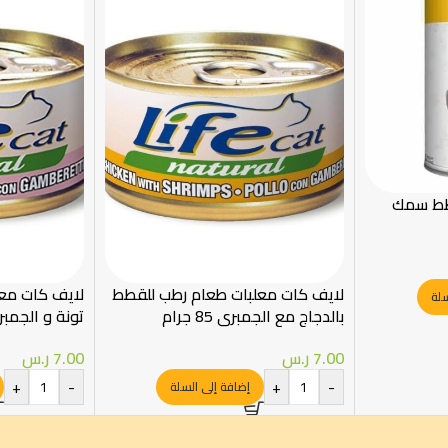
طط سمك
لايف كات معلبات طعام رطب للقطط
لايف كات مع
سلة
بالدجاج مع الجمبري 85 جرام
تونة و الجمبري 85 
7.00
ر.س
7.00
ر.س
+
-
+
-
إضافة إلى السلة