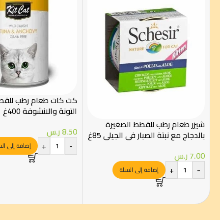
كت كات طعام رطب للق
التونة والانشوفة 400غ
شيزر طعام رطب للقطط الصغيرة
8.50
ر.س
بالدجاج مع نبتة الصبار في الجيلي 85غ
+
-
إضافة إلى ال
7.00
ر.س
+
-
إضافة إلى السلة