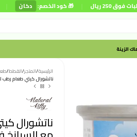
|
|
ريال
🎁 كود الخصم:
دكان
⚡
ك الزينة
الرئيسية
/
المتجر
/
القطط
/
طعا
ناتشورال كيتي طعام رطب للقطط
ناتشورال كيت
مع السبانخ في ال