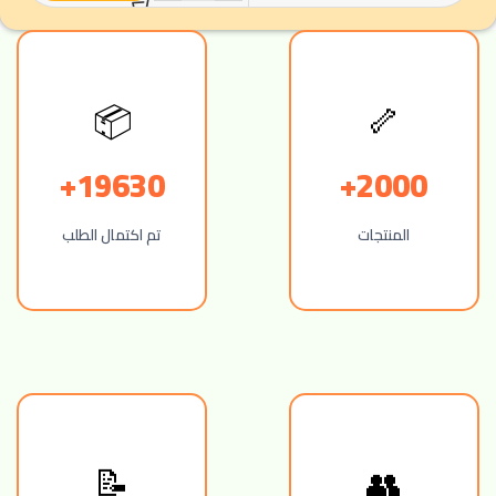
🦴
📦
19630+
2000+
المنتجات
تم اكتمال الطلب
👥
📝