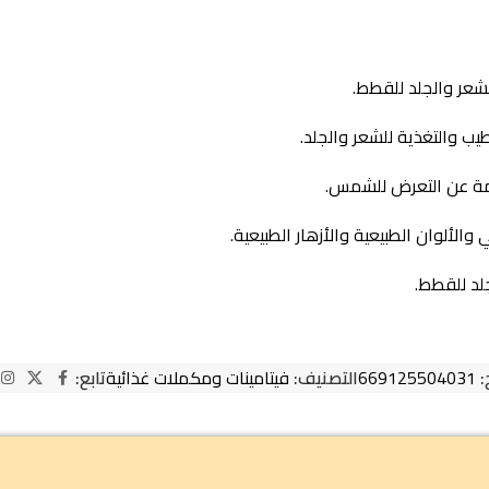
عر والجلد للقطط.
ب والتغذية للشعر والجلد.
اجمة عن التعرض للشمس.
الألوان الطبيعية والأزهار الطبيعية.
لد للقطط.
:
669125504031
التصنيف:
فيتامينات ومكملات غذائية
تابع: