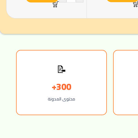
📝
300+
محتوى المدونة