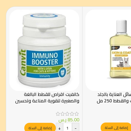
ئل العناية بالجلد
كانفيت اقراص للقطط البالغة
لقطط 250 مل
والصغيرة لتقوية المناعة وتحسين
عملية الهضم 30 جرام
85.00
ر.س
+
-
إضافة إلى السلة
إضافة إلى السلة