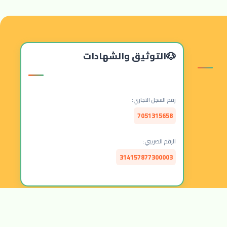
التوثيق والشهادات
رقم السجل التجاري:
7051315658
الرقم الضريبي:
314157877300003