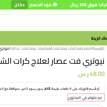
|
|
ريال
🎁 كود الخصم:
دكان
⚡
ك الزينة
الرئيسية
/
المتجر
/
مكافآت ومكملات
/
فيتامينات ومكملات غذائية
/
نيوتري
نيوتري فت عصار لعلاج كرات الشعر 
48.00
ر.س
غير متوفر في المخزون