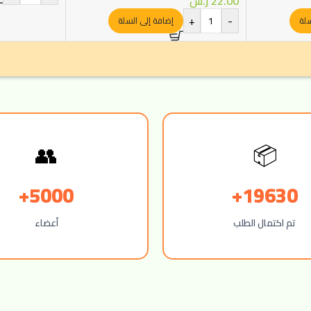
22.00
ر.س
+
-
سلة
إضافة إلى السلة
👥
📦
5000+
19630+
تم اكتمال الطلب
أعضاء