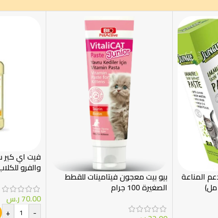
فيت اي كير سا
والفرو للكلاب وا
عم المناعة
بيو بيت معجون فيتامينات للقطط
الصغيرة 100 جرام
70.00
ر.س
+
-