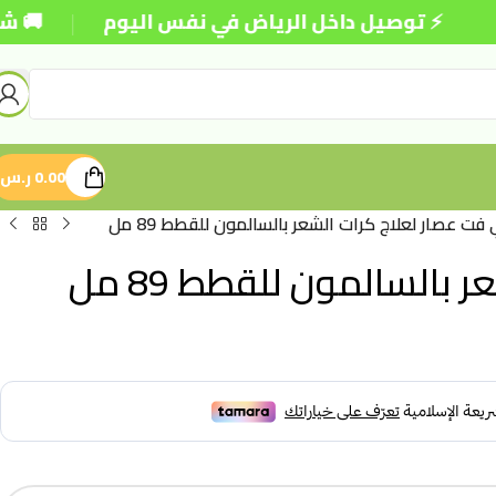
|
 توصيل داخل الرياض في نفس اليوم
🚚 شحن مجاني 
0.00
ر.س
 فت عصار لعلاج كرات الشعر بالسالمون للقطط 89 مل
بالسالمون للقطط 89 مل