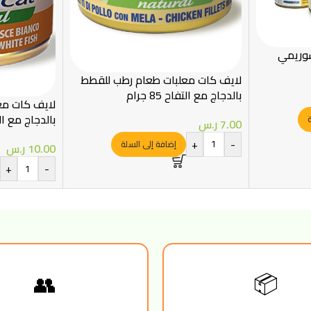
سوريمي
لايف كات معلبات طعام رطب للقطط
بالدجاج مع التفاح 85 جرام
لايف كات مع
بالدجاج مع ا
ة
7.00
ر.س
150جرام
+
-
إضافة إلى السلة
10.00
ر.س
+
-
👥
📦