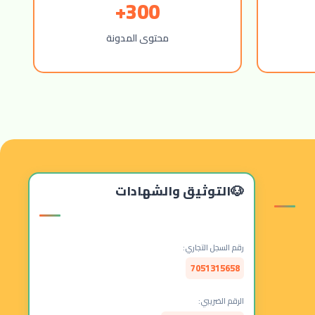
300+
محتوى المدونة
التوثيق والشهادات
رقم السجل التجاري:
7051315658
الرقم الضريبي: