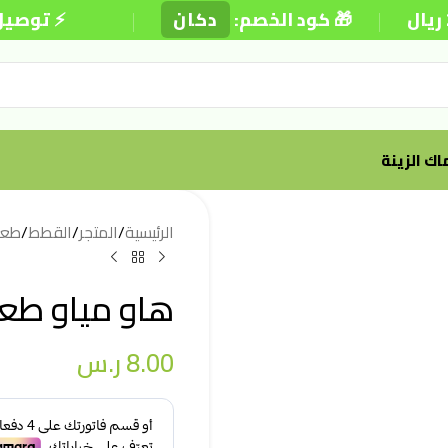
|
|
🎁 كود الخصم:
دكان
⚡ توصيل داخل
ك الزينة
الرئيسية
/
المتجر
/
القطط
/
طعا
هاو مياو طعام 
8.00
ر.س