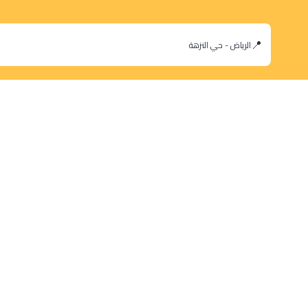
الرياض - حي النزهة
orders@dokansa.com
© 2025 جميع حقوق النشر محفوظة لمتجر دكان السعودية |
تطوير بن سالم