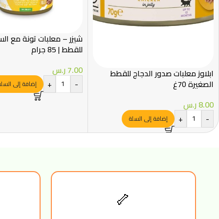
شيزر – معلبات تونة مع ال
للقطط | 85 جرام
7.00
ر.س
ابلاوز معلبات صدور الدجاج للقطط
الصغيرة 70غ
+
-
إضافة إلى السل
8.00
ر.س
+
-
إضافة إلى السلة
🦴