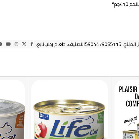
41جم”
 المنتج:
5904479085115
التصنيف:
طعام رطب
تابع: