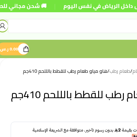
|
 الرياض في نفس اليوم
🚚 شحن مجاني للطلبات فوق 50
0.00
ر.س
م
/
طعام رطب
/
هاو مياو طعام رطب للقطط بالللحم 410جم
رطب للقطط بالللحم 410جم