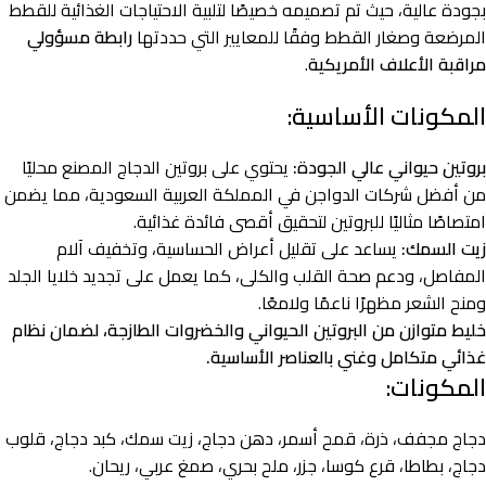
بجودة عالية، حيث تم تصميمه خصيصًا لتلبية الاحتياجات الغذائية للقطط
المرضعة وصغار القطط وفقًا للمعايير التي حددتها
رابطة مسؤولي
مراقبة الأعلاف الأمريكية
.
المكونات الأساسية:
بروتين حيواني عالي الجودة:
يحتوي على بروتين الدجاج المصنع محليًا
من أفضل شركات الدواجن في المملكة العربية السعودية، مما يضمن
امتصاصًا مثاليًا للبروتين لتحقيق أقصى فائدة غذائية.
زيت السمك:
يساعد على تقليل أعراض الحساسية، وتخفيف آلام
المفاصل، ودعم صحة القلب والكلى، كما يعمل على تجديد خلايا الجلد
ومنح الشعر مظهرًا ناعمًا ولامعًا.
خليط متوازن من البروتين الحيواني والخضروات الطازجة، لضمان نظام
غذائي متكامل وغني بالعناصر الأساسية.
المكونات:
دجاج مجفف، ذرة، قمح أسمر، دهن دجاج، زيت سمك، كبد دجاج، قلوب
دجاج، بطاطا، قرع كوسا، جزر، ملح بحري، صمغ عربي، ريحان.