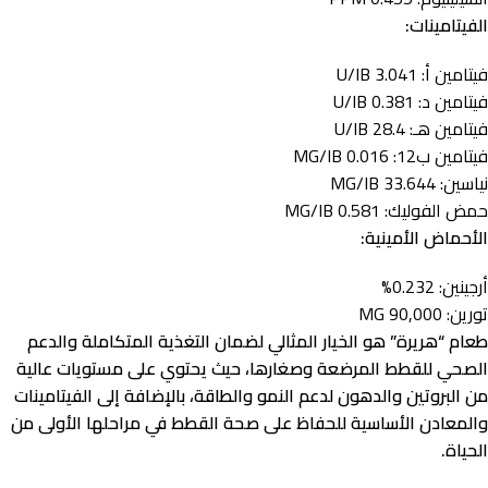
الفيتامينات:
فيتامين أ: 3.041 U/IB
فيتامين د: 0.381 U/IB
فيتامين هـ: 28.4 U/IB
فيتامين ب12: 0.016 MG/IB
نياسين: 33.644 MG/IB
حمض الفوليك: 0.581 MG/IB
الأحماض الأمينية:
أرجينين: 0.232%
تورين: 90,000 MG
طعام “هريرة” هو الخيار المثالي لضمان التغذية المتكاملة والدعم
الصحي للقطط المرضعة وصغارها، حيث يحتوي على مستويات عالية
من البروتين والدهون لدعم النمو والطاقة، بالإضافة إلى الفيتامينات
والمعادن الأساسية للحفاظ على صحة القطط في مراحلها الأولى من
الحياة.