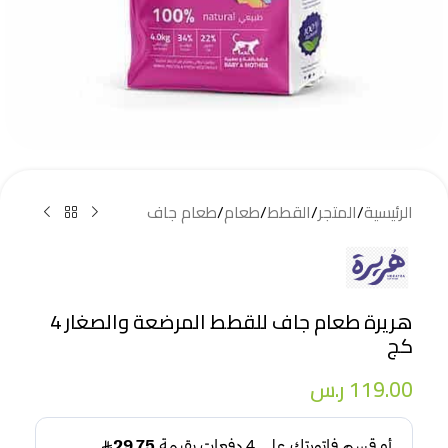
الرئيسية
/
المتجر
/
القطط
/
طعام
/
طعام جاف
هريرة طعام جاف للقطط المرضعة والصغار 4
كج
119.00
ر.س