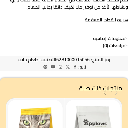
ونشاطها. تأكد من توفير ماء نظيف دائمًا بجانب الطعام.
هريرة للقطط المعقمة
معلومات إضافية
مراجعات (0)
رمز المنتج:
6281000015056
التصنيف:
طعام جاف
تابع:
منتجات ذات صلة