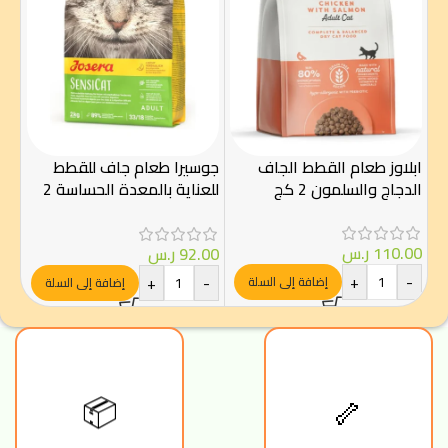
ابلاوز طعام القطط الجاف
جوسيرا طعام جاف للقطط
روي
الدجاج والسلمون 2 كج
للعناية بالمعدة الحساسة 2
كغ
2 كج
110.00
ر.س
92.00
ر.س
00
+
-
-
+
-
إضافة إلى السلة
إضافة إلى السلة
🦴
📦