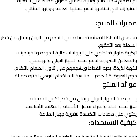
تم تصميم هذا المنتج بعناية لضمان حصول قطتك على التغذية
المتوازنة التي تحتاجها لدعم صحتها العامة ووزنها المثالي.
مميزات المنتج:
مخصص للقطط المعقمة
: يساعد في التحكم في الوزن ويقلل من خطر
السمنة بعد التعقيم.
تركيبة متوازنة
: تحتوي على البروتينات عالية الجودة والفيتامينات
والمعادن الضرورية لدعم صحة الجهاز البولي والهضمي.
نكهة لذيذة
: يحبه القطط ويشجعهم على تناول الطعام بانتظام.
حجم العبوة
: 1.5 كجم – مناسبة للاستخدام اليومي لفترة طويلة.
فوائد المنتج:
يدعم صحة الجهاز البولي ويقلل من خطر تكون الحصوات.
يعزز صحة الجلد والفراء بفضل الأحماض الدهنية الأساسية.
يحتوي على مضادات الأكسدة لتقوية جهاز المناعة.
كيفية الاستخدام:
قدم لقطتك الكمية المناسبة من الطعام الجاف يوميًا حسب وزنها