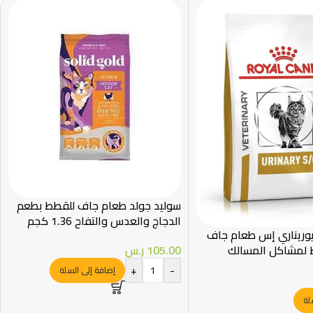
سوليد جولد طعام جاف للقطط بطعم
الدجاج والعدس والتفاح 1.36 كجم
يوريناري إس طعام جاف
 لمشاكل المسالك
105.00
ر.س
+
-
إضافة إلى السلة
لة