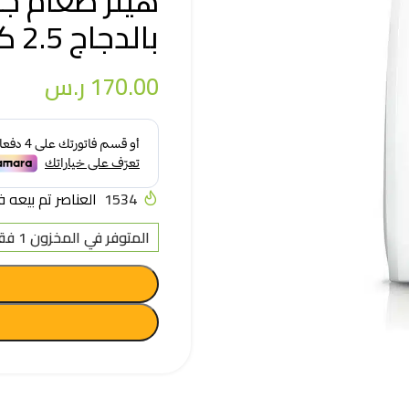
هيلز طعام جا
بالدجاج 2.5 كغ
170.00
ر.س
1534
العناصر تم بيعه في آخر
المتوفر في المخزون 1 فقط