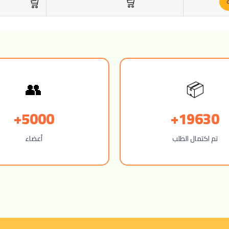
ة
👥
📦
5000+
19630+
تم اكتمال الطلب
أعضاء