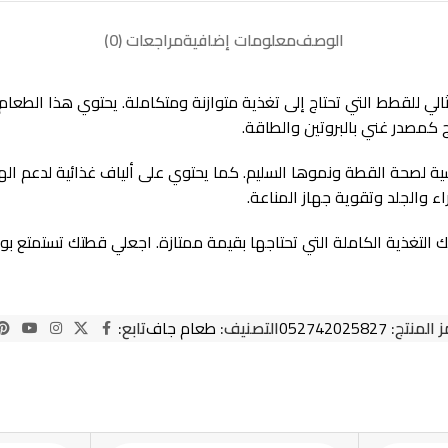
الوصف
معلومات إضافية
مراجعات (0)
بالغة لوزن مثالي بالدجاج 2.5 كغ هو الخيار المثالي للقطط التي تحتاج إلى تغذية متوازنة ومت
 كمصدر غني بالبروتين والطاقة.
اسية لصحة القطة ونموها السليم. كما يحتوي على ألياف غذائية لدعم 
اء والجلد وتقوية جهاز المناعة.
ز المنتج:
052742025827
التصنيف:
طعام جاف
تابع: