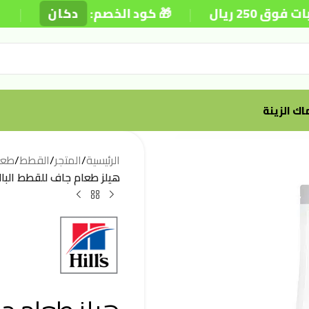
|
|
يال
🎁 كود الخصم:
دكان
⚡ 
ك الزينة
الرئيسية
/
المتجر
/
القطط
/
طعا
هيلز طعام جاف للقطط البالغة ل