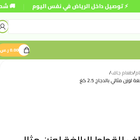
|
توصيل داخل الرياض في نفس اليوم
🚚 شحن مجاني ل
0.00
ر.س
م
/
طعام جاف
/
وزن مثالي بالدجاج 2.5 كغ