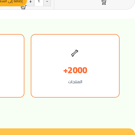
+
-
إضافة إلى السل
🦴
2000+
المنتجات