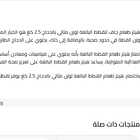
هيلز طعام جاف للقطط ال
وزن القطة في حدود صحية. بالإضافة إلى ذلك، يحتوي على الدجاج الطازج
تمتاز هيلز طعام القطط البالغة بأنه يحتوي على فيتامينات ومعادن أس
الغذائية المتوازنة، يساعد هيلز طعام القطط البالغة على تعزيز صحة الفر
باختصار، هيلز طعام القطط البالغة لوزن مثالي بالدجاج 2.5 كغ يوفر لقطتك التغذية الكاملة التي تحتاجها بقيمة ممتازة. اجعلي قطتك تستمتع بوجبات شهية ومغذية مع هذا الطعام الجاف المميز.
رم
منتجات ذات صلة