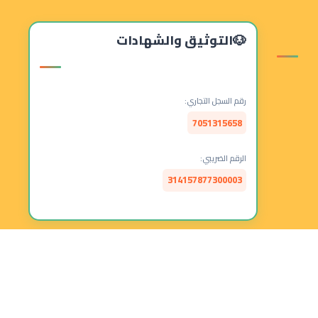
التوثيق والشهادات
رقم السجل التجاري:
7051315658
الرقم الضريبي:
314157877300003