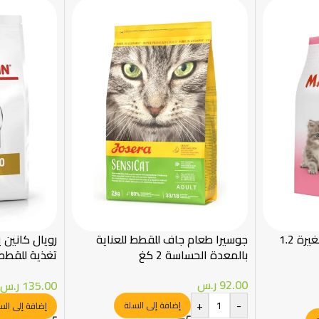
majestic طعام للقطط الصغيرة 1.2
جوسيرا طعام جاف للقطط للعناية
رويال كانين 
بالمعدة الحساسة 2 كغ
تغذية للقطط
البولية 1.5 كيلو
92.00
ر.س
135.00
ر.س
+
-
إضافة إلى السلة
إضافة إلى الس