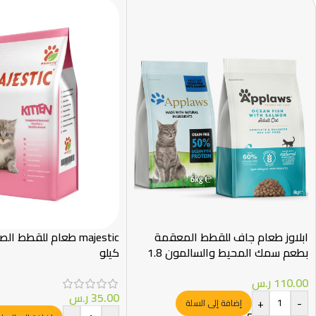
ابلاوز طعام جاف للقطط المعقمة
بطعم سمك المحيط والسالمون 1.8
كيلو
كجم
110.00
ر.س
35.00
ر.س
+
-
إضافة إلى السلة