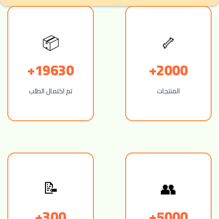
🦴
📦
19630+
2000+
المنتجات
تم اكتمال الطلب
📝
👥
300+
5000+