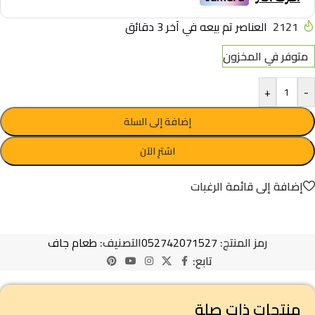
2121
العناصر تم بيعه في آخر 3 دقائق
متوفر في المخزون
+
-
إضافة إلى السلة
اشترِ الآن
إضافة إلى قائمة الرغبات
رمز المنتج:
052742071527
التصنيف:
طعام جاف
تابع:
منتجات ذات صلة