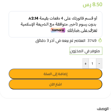
8.50
ر.س
3749
العناصر تم بيعه في آخر 3 دقائق
متوفر في المخزون
+
-
إضافة إلى السلة
اشترِ الآن
الوصف