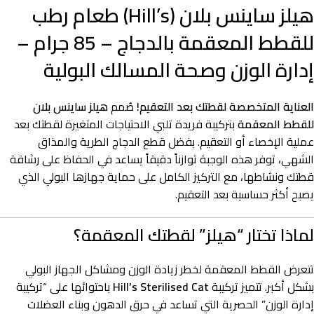
هيلز ساينس بلان (Hill’s) طعام رطب
للقطط المعقمة بالدجاج – 85 جرام –
إدارة الوزن وصحة المسالك البولية
العناية المتخصصة لقطتك بعد التعقيم!
صُمم
هيلز ساينس بلان
للقطط المعقمة
بتركيبة فريدة تلبي الاحتياجات المتغيرة لقطتك بعد
عملية الإخصاء أو التعقيم. بفضل قطع الدجاج الطرية والمذاق
الشهي، توفر هذه الوجبة توازناً دقيقاً يساعد في الحفاظ على رشاقة
قطتك ونشاطها، مع التركيز الكامل على حماية جهازها البولي الذي
يصبح أكثر حساسية بعد التعقيم.
لماذا تختار “هيلز” لقطتك المعقمة؟
تتعرض القطط المعقمة لخطر زيادة الوزن ومشاكل الجهاز البولي
بشكل أكبر. تتميز تركيبة
Hill’s Sterilised Cat
باحتوائها على “تركيبة
إدارة الوزن” الحصرية التي تساعد في حرق الدهون وبناء العضلات