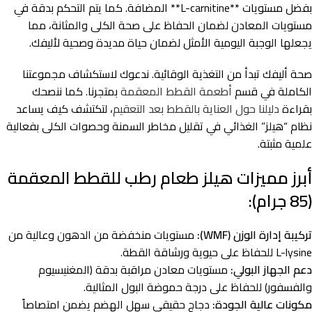
بفضل مستويات **L-carnitine** المضافة. كما يتم التحكم بدقة في
مستويات المعادن لضمان الحفاظ على صحة الكلى والمثانة، مما
يجعلها الوجبة اليومية الأمثل لضمان حياة مديدة وصحية لأليفك.
صحة أليفك تبدأ من التغذية الوقائية. ندعوك لاستكشاف مجموعتنا
الكاملة في قسم
أطعمة القطط المعقمة
بمتجرنا. كما ننصحك
بقراءة
دليلنا حول العناية بالقطط بعد التعقيم
، لتكتشف كيف يساعد
نظام “هيلز” الغذائي في تقليل مخاطر السمنة وحصوات الكلى بفعالية
علمية مثبتة.
أبرز مميزات هيلز طعام رطب للقطط المعقمة
(85 جرام):
تركيبة إدارة الوزن (WMF):
مستويات منخفضة من الدهون وعالية من
L-lysine للحفاظ على حيوية ورشاقة القطة.
دعم الجهاز البولي:
مستويات معادن مراقبة بدقة (المغنيسيوم
والفسفور) للحفاظ على درجة حموضة البول المثالية.
مكونات عالية الجودة:
دجاج حقيقي سهل الهضم يضمن امتصاصاً