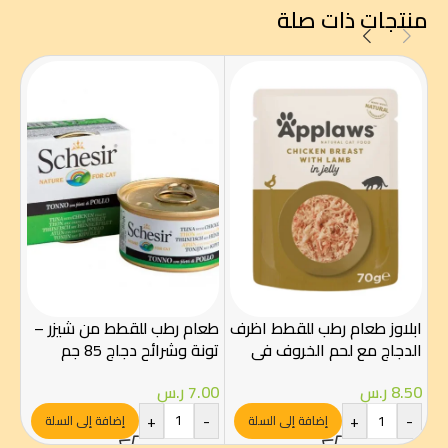
منتجات ذات صلة
لاي
للقط
ابلاوز طعام رطب للقطط اظرف
طعام رطب للقطط من شيزر –
الدجاج مع لحم الخروف في
تونة وشرائح دجاج 85 جم
00
الجيلي 70غ
-
7.00
ر.س
8.50
ر.س
+
-
+
-
إضافة إلى السلة
إضافة إلى السلة