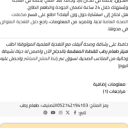
ويُستهلك خلال 24 ساعة لضمان الجودة والطعم الطازج.
هل تحتاج إلى استشارة حول وزن أليفك؟ اطلع على قسم
مكملات
الصحة العامة
لدينا. وللمزيد من المعلومات، راجع
دليل التغذية المتوازن
في مدونتنا.
حافظ على رشاقة وصحة أليفك مع التغذية العلمية الموثوقة! اطلب
هيلز طعام رطب للقطط المعقمة بالدجاج
الآن واضمن له حياة نشيطة
وخالية من المتاعب الصحية. تسوق عبر
رابط المنتج المباشر
واحصل عليه
اليوم!
معلومات إضافية
مراجعات (1)
رمز المنتج:
052742194103
التصنيف:
طعام رطب
تابع: