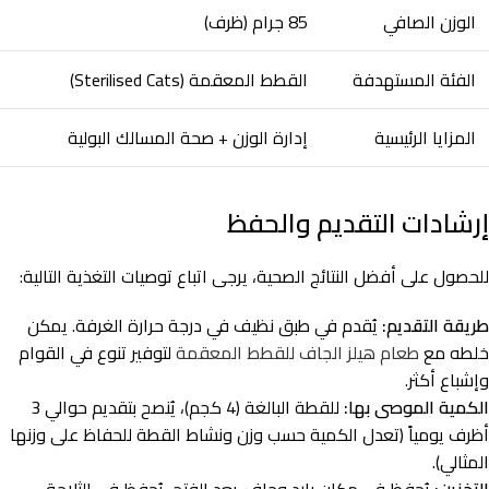
الوزن الصافي
85 جرام (ظرف)
الفئة المستهدفة
القطط المعقمة (Sterilised Cats)
المزايا الرئيسية
إدارة الوزن + صحة المسالك البولية
إرشادات التقديم والحفظ
للحصول على أفضل النتائج الصحية، يرجى اتباع توصيات التغذية التالية:
طريقة التقديم:
يُقدم في طبق نظيف في درجة حرارة الغرفة. يمكن
خلطه مع
طعام هيلز الجاف للقطط المعقمة
لتوفير تنوع في القوام
وإشباع أكثر.
الكمية الموصى بها:
للقطة البالغة (4 كجم)، يُنصح بتقديم حوالي 3
أظرف يومياً (تعدل الكمية حسب وزن ونشاط القطة للحفاظ على وزنها
المثالي).
التخزين:
يُحفظ في مكان بارد وجاف. بعد الفتح، يُحفظ في الثلاجة