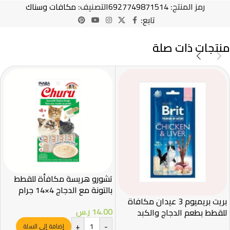
رمز المنتج:
6927749871514
التصنيف:
مكافات وسناك
تابع:
منتجات ذات صلة
تشورو هريسة مكافأة للقطط
بالتونة مع الدجاج 4×14 جرام
بريت بريميوم 3 عيدان مكافاة
14.00
ر.س
للقطط بطعم الدجاج والكبد
+
-
إضافة إلى السلة