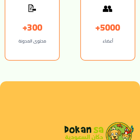
📝
👥
300+
5000+
أعضاء
محتوى المدونة