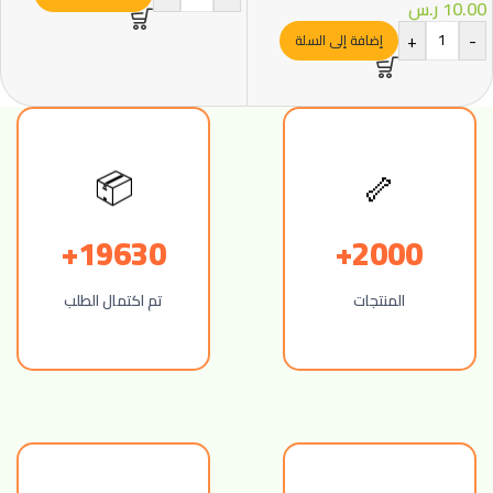
10.00
ر.س
+
-
إضافة إلى السلة
📦
🦴
19630+
2000+
المنتجات
تم اكتمال الطلب