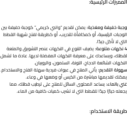
المميزات الرئيسية:
وجبة خفيفة ومغذية:
يمكن تقديم “وانبي كريمي” كوجبة خفيفة بين
الوجبات الرئيسية، أو كمكافأة للتدريب، أو كطريقة لفتح شهية القطط
التي لا تأكل جيدًا.
4 نكهات متنوعة:
يضيف التنوع في النكهات عنصر التشويق والمتعة
لقطتك، ويساعدك على معرفة النكهات المفضلة لديها. عادة ما تشمل
النكهات الشائعة الدجاج، التونة، السلمون، والروبيان.
سهولة التقديم:
يأتي المنتج في عبوات فردية سهلة الفتح والاستخدام.
يمكنك تقديمها مباشرة من الكيس أو وضعها في وعاء.
غني بالماء:
يساعد المحتوى السائل للمنتج على ترطيب قطتك، مما
يجعله خيارًا جيدًا للقطط التي لا تشرب كميات كافية من الماء.
طريقة الاستخدام: