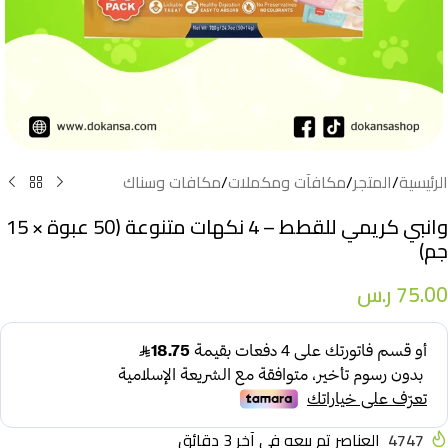
الرئيسية
/
المتجر
/
مكافآت ومكملات
/
مكافات وسناك
وانبي كريمي للقطط – 4 نكهات متنوعة (50 عبوة × 15
جم)
75.00
ر.س
4747
العناصر تم بيعه في آخر 3 دقائق