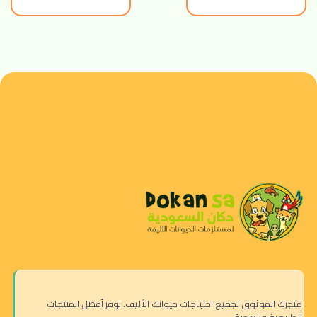
متجرك الموثوق لجميع احتياجات حيوانك الأليف. نوفر أفضل المنتجات