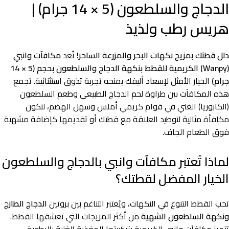
الدجاج والسلطعون (5 × 14 جرام) |
هريس رطب ولذيذ
دلل قطتك بمزيج نكهات البحر والمزرعة الساحر!
تُعد
مكافآت وانبي
(Wanpy) الكريمية للقطط بنكهة الدجاج والسلطعون بحجم (5 × 14
جرام)
الخيار الأمثل لإسعاد أليفك بمنحه تجربة تذوق استثنائية. تجمع
هذه المكافآت بين طراوة لحم الدجاج الطبيعي وطعم السلطعون
(الكابوريا) الغني في قوام كريمي أملس وسهل الهضم، لتكون
مكافأة مثالية لتوطيد العلاقة مع قطتك أو تقديمها كإضافة مشهية
فوق الطعام الجاف.
لماذا تُعتبر مكافآت وانبي بالدجاج والسلطعون
الخيار المفضل لقطتك؟
تحب القطط التنوع في النكهات، ويُعتبر التناغم بين بروتين
الدجاج الطازج
ونكهة السلطعون الشهية
من أكثر المزيجات التي تعشقها القطط.