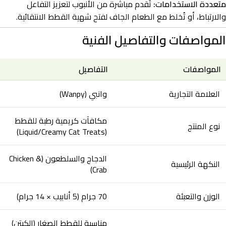
متعددة الاستخدامات:
تُقدم مباشرة من الأنبوب لتعزيز التفاعل
والارتباط، أو تُخلط مع الطعام الجاف لفتح شهية القطط الانتقائية.
المواصفات والتفاصيل الفنية
المواصفات
التفاصيل
العلامة التجارية
وانبي (Wanpy)
مكافآت كريمية رطبة للقطط
نوع المنتج
(Liquid/Creamy Cat Treats)
الدجاج والسلطعون (Chicken &
النكهة الرئيسية
Crab)
الوزن والتعبئة
70 جرام (5 أنابيب × 14 جرام)
مناسبة للقطط الصغار (الكيتن)