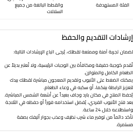
الفئة المستهدفة
والقطط البالغة من جميع
السلالات
إرشادات التقديم والحفظ
لضمان تجربة آمنة وممتعة لقطتك، يُرجى اتباع الإرشادات التالية:
تُقدم كوجبة خفيفة ومكافأة بين الوجبات الرئيسية، ولا تُعتبر بديلاً عن
الطعام الكامل والمتوازن.
يمكنك الضغط على الأنبوب وتقديم المعجون مباشرة لقطتك بيدك
لتعزيز الرابطة بينكما، أو سكبه في وعاء الطعام.
يُحفظ المنتج في مكان بارد وجاف بعيداً عن أشعة الشمس المباشرة.
بعد فتح الأنبوب الفردي، يُفضل استخدامه فوراً أو حفظه في الثلاجة
واستطلاعه خلال 24 ساعة.
تأكد دائماً من توفير ماء شرب نظيف وعذب بجوار أليفك بصفة
مستمرة.