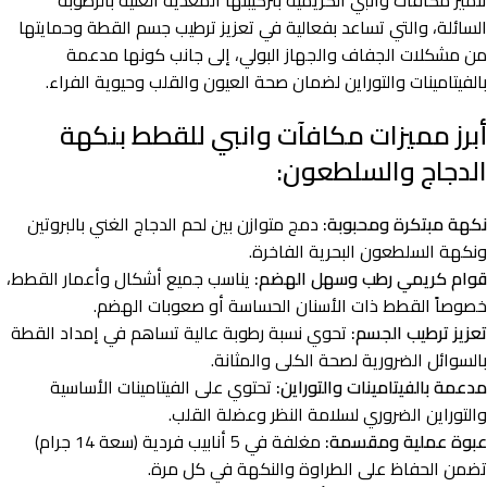
تتميز مكافآت وانبي الكريمية بتركيبتها المغذية الغنية بالرطوبة
السائلة، والتي تساعد بفعالية في تعزيز ترطيب جسم القطة وحمايتها
من مشكلات الجفاف والجهاز البولي، إلى جانب كونها مدعمة
بالفيتامينات والتوراين لضمان صحة العيون والقلب وحيوية الفراء.
أبرز مميزات مكافآت وانبي للقطط بنكهة
الدجاج والسلطعون:
نكهة مبتكرة ومحبوبة:
دمج متوازن بين لحم الدجاج الغني بالبروتين
ونكهة السلطعون البحرية الفاخرة.
قوام كريمي رطب وسهل الهضم:
يناسب جميع أشكال وأعمار القطط،
خصوصاً القطط ذات الأسنان الحساسة أو صعوبات الهضم.
تعزيز ترطيب الجسم:
تحوي نسبة رطوبة عالية تساهم في إمداد القطة
بالسوائل الضرورية لصحة الكلى والمثانة.
مدعمة بالفيتامينات والتوراين:
تحتوي على الفيتامينات الأساسية
والتوراين الضروري لسلامة النظر وعضلة القلب.
عبوة عملية ومقسمة:
مغلفة في 5 أنابيب فردية (سعة 14 جرام)
تضمن الحفاظ على الطراوة والنكهة في كل مرة.