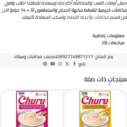
اجعل أوقات اللعب والمكافأة أكثر لذة وسعادة لقطتك! اطلب
وانبي
مكافآت كريمية للقطط بنكهة الدجاج والسلطعون (5 × 14 جرام)
الآن
من قسم
مكافآت وأغذية القطط
واسكب السعادة لأليفك.
معلومات إضافية
مراجعات (0)
رمز المنتج:
6927749871217
التصنيف:
مكافات وسناك
تابع:
منتجات ذات صلة