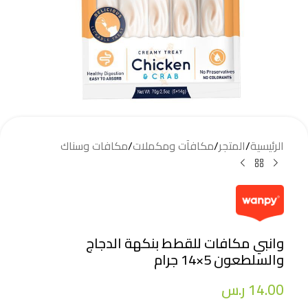
الرئيسية
/
المتجر
/
مكافآت ومكملات
/
مكافات وسناك
وانبي مكافات للقطط بنكهة الدجاج
والسلطعون 5×14 جرام
14.00
ر.س