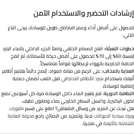
إرشادات التحضير والاستخدام الآمن
للحصول على أفضل أداء وعمر افتراضي طويل للوسادة، يرجى اتباع
الآتي:
خطوات التعبئة:
افتح الصمام الخلفي واملأ الجزء الداخلي بالماء البارد
(بنسبة 60% إلى 70% للحصول على أفضل حركة للأسماك)، ثم انفخ
الحافة الخارجية بالهواء لإعطائها قواماً متماسكاً.
العناية بالمخالب:
على الرغم من متانة المواد، يُنصح دائماً بتقليم أظافر
أليفك باستخدام
مبرد الأظافر الاحترافي
قبل اللعب لضمان حماية
إضافية للوسادة.
النظافة الدورية:
قم بتغيير الماء داخل الوسادة مرة كل أسبوعين لمنع
تكون البكتيريا، واغسل السطح الخارجي بماء وصابون لطيف.
هل تبحث عن المزيد من وسائل الانتعاش؟ اطلع على قسم
نافورات
وبرك سباحة الحيوانات
لدينا. وللمزيد من النصائح، راجع
مدونة العناية
الشاملة بالأليفة
في متجرنا.