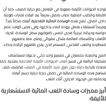
تواجه الحيوانات الأليفة صعوبة في التعامل مع حرارة الصيف، كما أن
القطط والكلاب المنزلية تصاب بالملل سريعاً عند البقاء لفترات طويلة
داخل المنزل. تمنح هذه
الوسادة المائية التفاعلية
أليفك مكاناً بارداً
ومريحاً للاستلقاء بفضل برودة الماء بداخلها، وفي نفس الوقت تحفز
حواسه وحركته غريزياً؛ فحين تلمس كفوفهم سطح الوسادة، تتحرك
الألعاب والأسماك العائمة بشكل عشوائي ومثير، مما يدفعهم
للمطاردة واللعب التفاعلي المستمر الذي يفرغ طاقتهم الزائدة بذكاء.
المرح والصحة يجتمعان في تصميم واحد ذكي. ندعوك لاستكشاف
تشكيلتنا الرائعة في قسم
ألعاب الحيوانات الأليفة التفاعلية
بمتجرنا. كما
ننصحك بقراءة
دليلنا حول طرق تبريد الأليفة في الصيف
، لتكتشف كيف
تساهم هذه الوسادة المائية في خفض درجة حرارة جسم أليفك
وحمايته من الإجهاد الحراري أثناء اللعب.
أبرز مميزات وسادة اللعب المائية الاستشعارية
للأليفة: