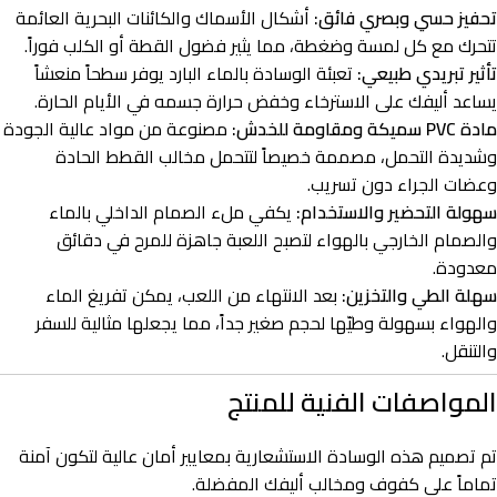
تحفيز حسي وبصري فائق:
أشكال الأسماك والكائنات البحرية العائمة
تتحرك مع كل لمسة وضغطة، مما يثير فضول القطة أو الكلب فوراً.
تأثير تبريدي طبيعي:
تعبئة الوسادة بالماء البارد يوفر سطحاً منعشاً
يساعد أليفك على الاسترخاء وخفض حرارة جسمه في الأيام الحارة.
مادة PVC سميكة ومقاومة للخدش:
مصنوعة من مواد عالية الجودة
وشديدة التحمل، مصممة خصيصاً لتتحمل مخالب القطط الحادة
وعضات الجراء دون تسريب.
سهولة التحضير والاستخدام:
يكفي ملء الصمام الداخلي بالماء
والصمام الخارجي بالهواء لتصبح اللعبة جاهزة للمرح في دقائق
معدودة.
سهلة الطي والتخزين:
بعد الانتهاء من اللعب، يمكن تفريغ الماء
والهواء بسهولة وطيّها لحجم صغير جداً، مما يجعلها مثالية للسفر
والتنقل.
المواصفات الفنية للمنتج
تم تصميم هذه الوسادة الاستشعارية بمعايير أمان عالية لتكون آمنة
تماماً على كفوف ومخالب أليفك المفضلة.