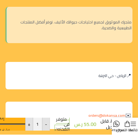
متجرك الموثوق لجميع احتياجات حيوانك الأليف. نوفر أفضل المنتجات
الطبيعية والصحية.
الرياض - حي النزهة
وعاء طعام
مزدوج
للحيوانات
الأليفة من
orders@dokansa.com
إضا
متوفر
فيدا، قابل
55.00
ر.س
-
+
في
لتعديل
المخزون
اشترِ ا
قائمة
سلة التسوق
contact us
الارتفاع