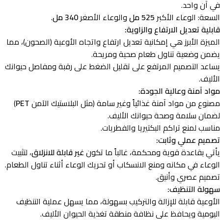
في آن واحد.
السعة: الوعاء الأكبر
525 مل
والوعاء الأصغر
340 مل
.
قابلية تعديل الارتفاع والزاوية:
الميزة الأبرز هي إمكانية تعديل ارتفاع واتجاه الأوعية (الصحون)، مما
يضمن وضعية تناول طعام صحية ومريحة.
يساعد التصميم المرتفع على تقليل الضغط على رقبة ومفاصل حيوانك
الأليف.
مواد آمنة وعالية الجودة:
مصنوع من مواد آمنة غذائياً وغير سامة (مثل البلاستيك الآمن
PET
)
لضمان سلامة وصحة حيوانك الأليف.
مناسب لمنع تراكم البكتيريا والفطريات.
تصميم عملي وثابت:
يأتي بقاعدة قوية ومحكمة، غالباً ما تكون
غير قابلة للانزلاق
، لتثبيت
الوعاء في مكانه ومنع الانسكاب أو تحريك الوعاء أثناء تناول الطعام.
تصميم عصري وأنيق.
سهولة التنظيف:
الأوعية قابلة للإزالة والتركيب بسهولة، مما يسهل عملية التنظيف
اليومية ويحافظ على نظافة منطقة تغذية الحيوان الأليف.