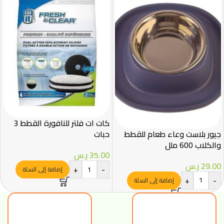
كات ات فلتر للنافورة القطط 3
جيور بلاست وعاء طعام للقطط
حبات
والكلاب 600 ملل
35.00
ر.س
29.00
ر.س
+
-
إضافة إلى السلة
+
-
إضافة إلى السلة