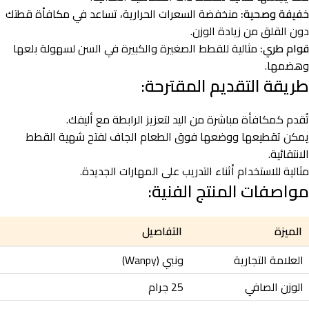
خفيفة وصحية:
منخفضة السعرات الحرارية، تساعد في مكافأة قطتك
دون القلق من زيادة الوزن.
قوام طري:
مثالية للقطط الصغيرة والكبيرة في السن لسهولة بلعها
وهضمها.
طريقة التقديم المقترحة:
تُقدم كمكافأة مباشرة من اليد لتعزيز الرابطة مع أليفك.
يمكن تقطيعها ووضعها فوق الطعام الجاف لفتح شهية القطط
الانتقائية.
مثالية للاستخدام أثناء التدريب على المهارات الجديدة.
مواصفات المنتج الفنية:
الميزة
التفاصيل
العلامة التجارية
ونبي (Wanpy)
الوزن الصافي
25 جرام