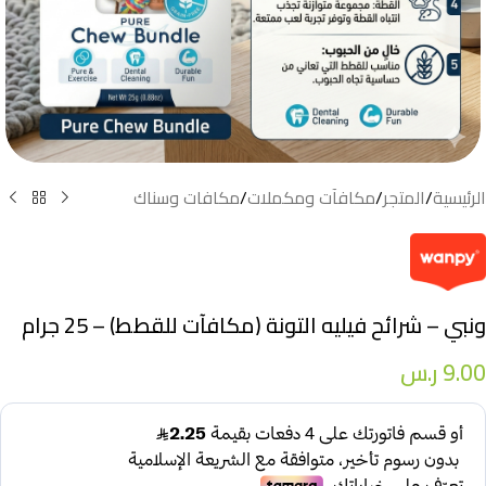
الرئيسية
/
المتجر
/
مكافآت ومكملات
/
مكافات وسناك
ونبي – شرائح فيليه التونة (مكافآت للقطط) – 25 جرام
9.00
ر.س