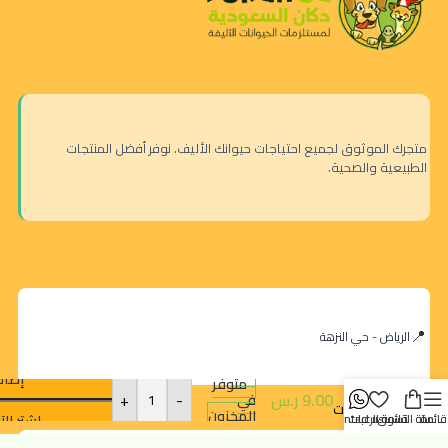
متجرك الموثوق لجميع احتياجات حيوانك الأليف. نوفر أفضل المنتجات
الطبيعية والصحية.
ونبي –
الرياض - حي النزهة
شرائح
فيليه
إضاف
متوفر
التونة
9.00
ر.س
-
+
في
(مكافآت
المخزون
اشترِ الآ
قائمة
سلة التسوق
قائمة الرغبات
contact us
للقطط)
– 25