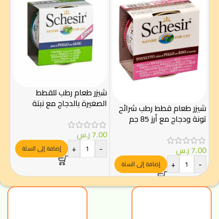
كت
بالت
شيزر طعام رطب للقطط
الصغيرة بالدجاج مع نبتة
شيزر طعام قطط رطب شرائح
الصبار في الجيلي 85غ
.50
تونة ودجاج مع أرز 85 جم
-
7.00
ر.س
+
-
7.00
ر.س
إضافة إلى السلة
+
-
إضافة إلى السلة