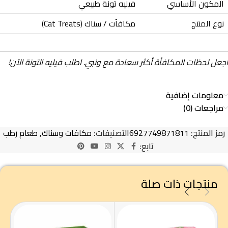
المكون الأساسي
فيليه تونة طبيعي
نوع المنتج
مكافآت / سناك (Cat Treats)
اجعل لحظات المكافأة أكثر سعادة مع ونبي. اطلب فيليه التونة الآن!
معلومات إضافية
مراجعات (0)
رمز المنتج:
6927749871811
التصنيفات:
مكافات وسناك
,
طعام رطب
تابع:
منتجات ذات صلة