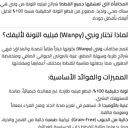
المكافأة التي تعشقها جميع القطط!
شرائح فيليه التونة من ونبي هي
سناك صحي ولذيذ، مصنوع من قطع التونة الحقيقية بنسبة 100% لتدليل
أليفك بأفضل جودة.
لماذا تختار ونبي (Wanpy) فيليه التونة لأليفك؟
تتميز مكافآت
ونبي (Wanpy)
بكونها خياراً مثالياً للصحة والمذاق؛ فهي
شرائح طرية وسهلة المضغ، غنية بالبروتين الحيواني الصافي ومنخفضة
الدهون، مما يجعلها مناسبة للقطط بمختلف أعمارها وسلالاتها.
المميزات والفوائد الأساسية:
تونة حقيقية 100%:
قطع فيليه طازجة غير معالجة كيميائياً، صالحة
للاستهلاك البشري.
غنية بالأوميجا 3:
تساهم في تعزيز صحة الجلد ومنح الفراء لمعاناً
ونعومة فائقة.
خالية من الحبوب (Grain-Free):
تركيبة طبيعية خالية من القمح والذرة،
مما يجعلها مثالية للقطط ذات الحساسية الغذائية.