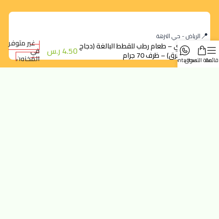
الرياض - حي النزهة
غير متوفر
ونبي – طعام رطب للقطط البالغة (دجاج
4.50
ر.س
في
بالمرق) – ظرف 70 جرام
المخزون
قائمة
سلة التسوق
contact us
orders@dokansa.com