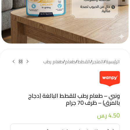
الرئيسية
/
المتجر
/
القطط
/
طعام
/
طعام رطب
ونبي – طعام رطب للقطط البالغة (دجاج
بالمرق) – ظرف 70 جرام
4.50
ر.س