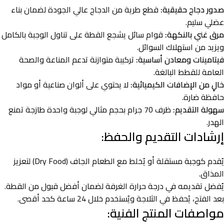
صدور دجاج حقيقية:
قطع طرية من الدجاج عالي الجودة لضمان بناء
عضلي سليم.
مرق غني بالنكهة:
قوام سائل يشجع القطة على تناول الوجبة بالكامل
ويزيد من استهلاك السوائل.
فيتامينات ومعادن أساسية:
تركيبة متوازنة تدعم المناعة والصحة
العامة للقطط البالغة.
خالٍ من الإضافات الكيميائية:
لا يحتوي على ألوان صناعية أو مواد
حافظة ضارة.
سهولة التقديم:
ظرف 70 جرام بحجم مثالي لوجبة واحدة طازجة تمنع
الهدر.
إرشادات التقديم والحفظ:
يُقدم كوجبة مستقلة أو يُخلط مع الطعام الجاف (Dry Food) لتعزيز
المذاق.
يُفضل تقديمه في درجة حرارة الغرفة لضمان أفضل قبول من القطة.
بعد الفتح، يُحفظ في الثلاجة ويُستخدم خلال 24 ساعة كحد أقصى.
مواصفات المنتج الفنية: