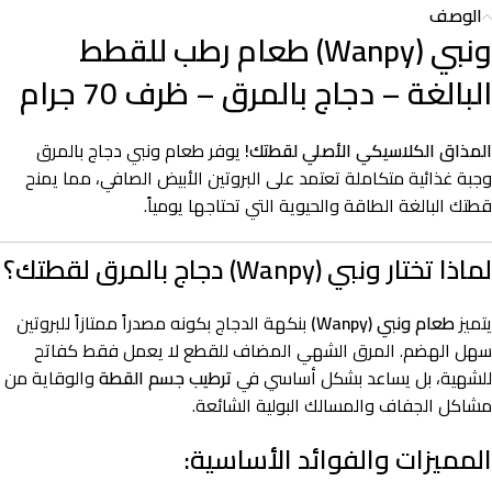
الوصف
ونبي (Wanpy) طعام رطب للقطط
البالغة – دجاج بالمرق – ظرف 70 جرام
المذاق الكلاسيكي الأصلي لقطتك!
يوفر طعام ونبي دجاج بالمرق
وجبة غذائية متكاملة تعتمد على البروتين الأبيض الصافي، مما يمنح
قطتك البالغة الطاقة والحيوية التي تحتاجها يومياً.
لماذا تختار ونبي (Wanpy) دجاج بالمرق لقطتك؟
يتميز
طعام ونبي (Wanpy)
بنكهة الدجاج بكونه مصدراً ممتازاً للبروتين
سهل الهضم. المرق الشهي المضاف للقطع لا يعمل فقط كفاتح
للشهية، بل يساعد بشكل أساسي في
ترطيب جسم القطة
والوقاية من
مشاكل الجفاف والمسالك البولية الشائعة.
المميزات والفوائد الأساسية: