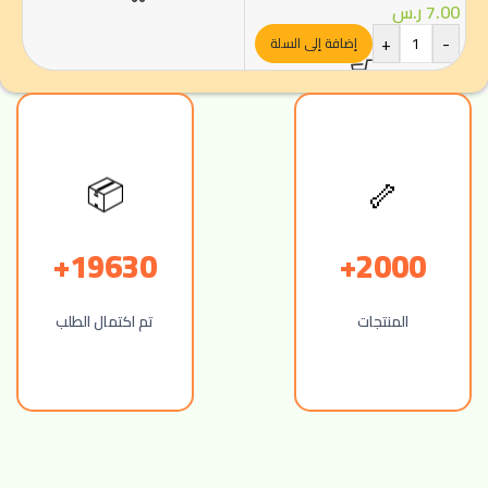
7.00
ر.س
+
-
إضافة إلى السلة
🦴
📦
19630+
2000+
المنتجات
تم اكتمال الطلب