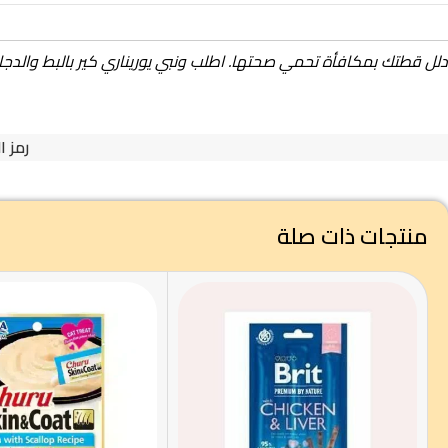
دلل قطتك بمكافأة تحمي صحتها. اطلب ونبي يوريناري كير بالبط والدجاج
رمز ا
منتجات ذات صلة