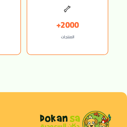
🦴
2000+
المنتجات