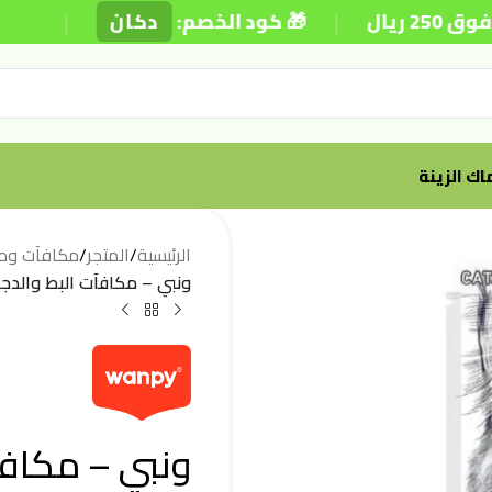
|
|
🎁 كود الخصم:
دكان
⚡ توصي
ك الزينة
الرئيسية
/
المتجر
/
مكافآت وم
ونبي – مكافآت البط والدجاج للعن
ونبي – مكافآت