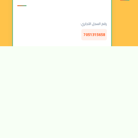
رقم السجل التجاري:
7051315658
الرقم الضريبي:
314157877300003