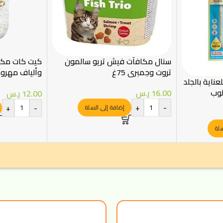
سنال مكافآت فیش تريو سالمون
كيت كات مكا
تروت وجمبري 75غ
وألياف مهرو
ناية بالجلد
الشعر 4×15 جم
لوب
16.00
ر.س
12.00
ر.س
+
-
+
-
إضافة إلى السلة
سلة