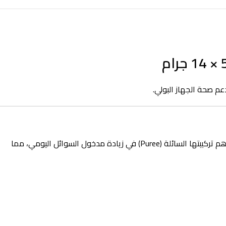
م صحة الجهاز البولي.
حلاً مبتكراً يجمع بين المكافأة والعلاج؛ حيث تساهم تركيبتها السائلة (Puree) في زيادة مدخول السوائل اليومي، مما