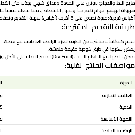
مزيج البط والدجاج:
بروتين عالي الجودة ومذاق شهي يجذب حتى القطط ال
سهولة الهضم:
قوام ناعم جداً وسهل الامتصاص، مما يجعله خفيفاً ع
أكياس فردية:
عبوة تحتوي على 5 أظرف (أكياس) سهلة التقديم وتحفظ النكهة طازجة في كل مرة.
طريقة التقديم المقترحة:
تُقدم كمكافأة مباشرة من الظرف لتعزيز الرابطة العاطفية مع قطتك.
يمكن سكبها في طبق كوجبة خفيفة منعشة.
يمكن خلطها مع الطعام الجاف (Dry Food) لتحفيز القطة على الأكل وزيادة الترطيب.
مواصفات المنتج الفنية:
الميزة
ا
العلامة التجارية
ونب
الكمية
5 أظرف × 14 جرام (إجمالي 70 جرام)
النكهة الأساسية
بط و
الوظيفة الخاصة
الع