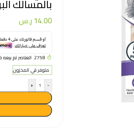
بالمسالك البولية – 
14.00
ر.س
2758
العناصر تم بيعه في آخر
متوفر في المخزون
+
-