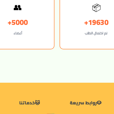
📦
👥
5000+
19630+
تم اكتمال الطلب
أعضاء
روابط سريعة
خدماتنا