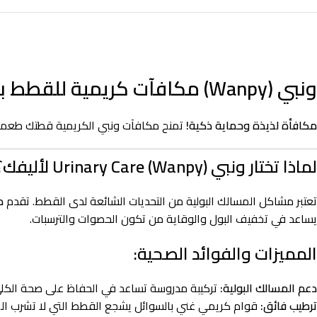
ونبي (Wanpy) مكافآت كريمية للقطط بالعناية بالمسالك البولية – بط ودجاج – 5 × 14 جرام
مكافأة لذيذة وحماية ذكية!
تمنح مكافآت ونبي الكريمية قطتك طعماً ل
لماذا تختار ونبي (Wanpy) Urinary Care لأليفك؟
تعتبر مشاكل المسالك البولية من التحديات الشائعة لدى القطط. تقدم
م
يساعد في تخفيف البول والوقاية من تكون الحصوات والترسبات.
المميزات والفوائد الصحية:
دعم المسالك البولية:
تركيبة مدروسة تساعد في الحفاظ على صحة الكلى 
ترطيب فائق:
قوام كريمي غني بالسوائل يشجع القطط التي لا تشرب الماء