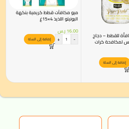
ميو مكافآت قطط كريمية بنكهة
البونيتو اللذيذ 4×15غ
16.00
ر.س
فأة للقطط – دجاج
+
-
إضافة إلى السلة
س لمكافحة كرات
إضافة إلى السلة