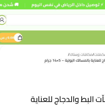
|
ل داخل الرياض في نفس اليوم
🚚 شحن مجاني للطلبا
0.00
ر.س
كملات
/
مكافات وسناك
/
اية بالمسالك البولية – 5×14 جرام
 البط والدجاج للعناية