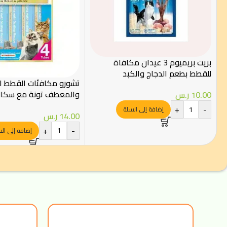
بريت بريميوم 3 عيدان مكافاة
للقطط بطعم الدجاج والكبد
تشورو مكافئات القطط للع
والمعطف تونة مع سكا
10.00
ر.س
4×14جرام
+
-
إضافة إلى السلة
14.00
ر.س
+
-
إضافة إلى ال