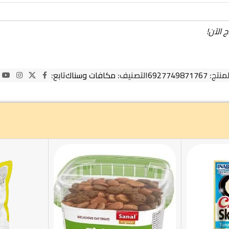
 الآن!
لمنتج:
6927749871767
التصنيف:
مكافات وسناك
تابع: