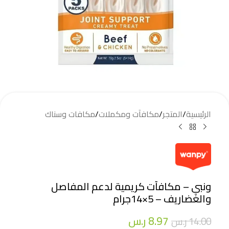
الرئيسية
/
المتجر
/
مكافآت ومكملات
/
مكافات وسناك
ونبي – مكافآت كريمية لدعم المفاصل
والغضاريف – 5×14جرام
8.97
ر.س
14.00
ر.س