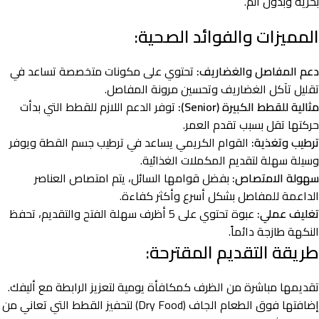
بحرية وبدون ألم.
المميزات والفوائد الصحية:
دعم المفاصل والغضاريف:
تحتوي على مكونات متخصصة تساعد في
تقليل تآكل الغضاريف وتحسين مرونة المفاصل.
مثالية للقطط الكبيرة (Senior):
توفر الدعم اللازم للقطط التي بدأت
حركتها تقل بسبب تقدم العمر.
ترطيب وتغذية:
القوام الكريمي يساعد في ترطيب جسم القطة ويوفر
وسيلة سهلة لتقديم المكملات الغذائية.
سهولة الامتصاص:
بفضل قوامها السائل، يتم امتصاص العناصر
الداعمة للمفاصل بشكل أسرع وأكثر كفاءة.
تغليف عملي:
عبوة تحتوي على 5 أظرف سهلة الفتح والتقديم، تحفظ
النكهة طازجة دائماً.
طريقة التقديم المقترحة:
تقديمها مباشرة من الظرف كمكافأة يومية لتعزيز الرابطة مع أليفك.
إضافتها فوق الطعام الجاف (Dry Food) لتحفيز القطط التي تعاني من