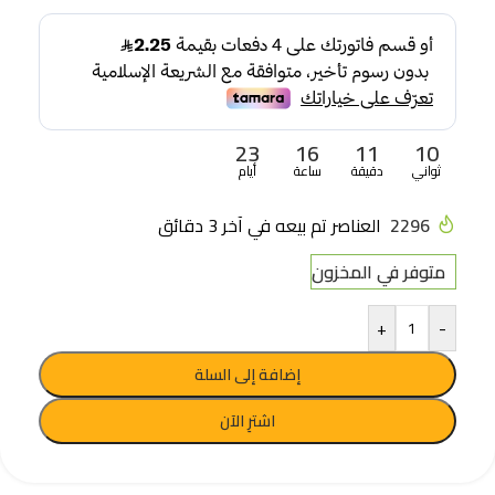
23
16
11
09
ثواني
دقيقة
ساعة
أيام
2296
العناصر تم بيعه في آخر 3 دقائق
متوفر في المخزون
+
-
إضافة إلى السلة
اشترِ الآن