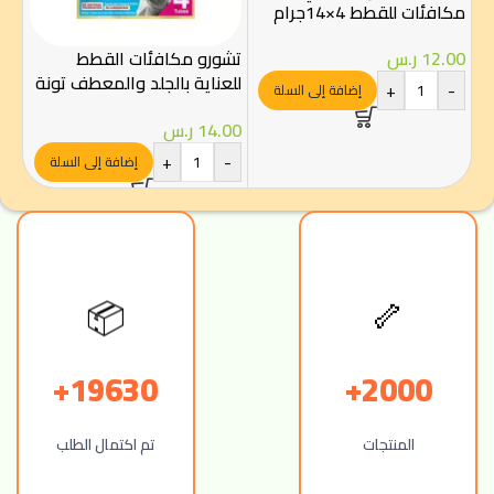
مكافئات للقطط 4×14جرام
تشورو مكافئات القطط
سنا
12.00
ر.س
للعناية بالجلد والمعطف تونة
اعوا
+
-
إضافة إلى السلة
مع سكالوب 4×14جرام
00
14.00
ر.س
-
+
-
إضافة إلى السلة
📦
🦴
19630+
2000+
المنتجات
تم اكتمال الطلب