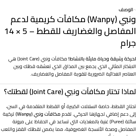
الوصف
ونبي (Wanpy) مكافآت كريمية لدعم
المفاصل والغضاريف للقطط – 5 × 14
جرام
لحركة رشيقة وحياة مليئة بالنشاط!
مكافآت ونبي (Joint Care) هي
الابتكار المثالي الذي يجمع بين المذاق الذي تعشقه قطتك وبين
العناصر الغذائية الضرورية لتقوية المفاصل والغضاريف.
لماذا تختار مكافآت ونبي (Joint Care) لقطتك؟
تحتاج القطط، خاصة السلالات الكبيرة أو القطط المتقدمة في السن،
إلى دعم إضافي لجهازها الحركي. تقدم
مكافآت ونبي (Wanpy)
تركيبة
سائلة (Puree) غنية بالمغذيات التي تساعد في الحفاظ على مرونة
المفاصل وصحة الأنسجة الغضروفية، مما يضمن لقطتك القفز واللعب