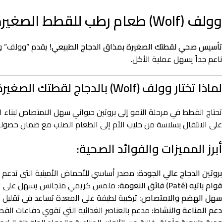
وولف (Wolf) طعام رطب للقطط الصغيرة (Kitten) – باتيه الدجاج الصافي – 85 جرام
تأسيس صحي لقطتك الصغيرة بمذاق الدجاج الطبيعي!
يقدم “وولف” وص
ناعم جداً يسهل عملية الأكل.
لماذا تختار وولف (Wolf) بالدجاج لقطتك الصغيرة؟
تحتاج القطط في مرحلة النمو إلى بروتين حيواني سهل الامتصاص لبناء ا
على الانتقال بسلاسة من حليب الأم إلى الطعام الصلب مع ضمان حصولها
أبرز المميزات والفوائد الصحية:
بروتين الدجاج عالي الجودة:
مصدر أساسي للأحماض الأمينية التي تدعم بنا
قوام باتيه (Paté) فائق النعومة:
ملمس كريمي متجانس يسهل على الكيتن
سهل الهضم والامتصاص:
تركيبة لطيفة على المعدة تساعد في تقليل ا
دعم المناعة والنشاط:
مدعم بالعناصر الغذائية التي تقوي دفاعات القطة