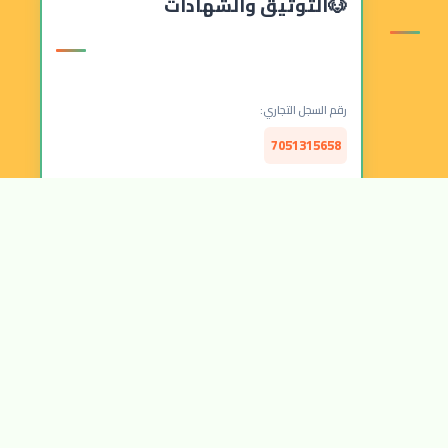
التوثيق والشهادات
رقم السجل التجاري:
7051315658
الرقم الضريبي:
314157877300003