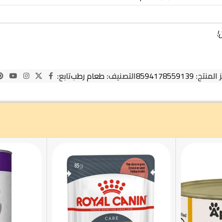
!
 المنتج:
8594178559139
التصنيف:
طعام رطب
تابع: