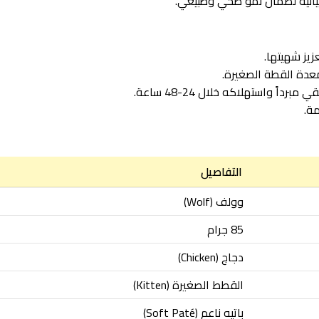
ميائية لضمان نمو صحي وطبيعي.
زيز شهيتها.
معدة القطة الصغيرة.
ً واستهلاكه خلال 24-48 ساعة.
مة.
التفاصيل
وولف (Wolf)
85 جرام
دجاج (Chicken)
القطط الصغيرة (Kitten)
باتيه ناعم (Soft Paté)