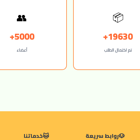
👥
📦
5000+
19630+
تم اكتمال الطلب
أعضاء
روابط سريعة
خدماتنا