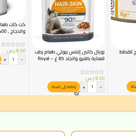
كت كات طعام 
والدجاج , 400 جرام
8.50
ر.س
اج للقطط
رويال كانين إنتنس بيوتي طعام رطب
للعناية بالفرو والجلد 85 غ – Royal
+
-
Canin
9.50
ر.س
+
-
سلة
إضافة إلى السلة