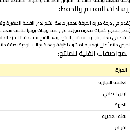
وجبة طبيعية وآمنة:
خالية من الألوان الصناعية والمواد الحافظة الكي
إرشادات التقديم والحفظ:
يُقدم في درجة حرارة الغرفة لتحفيز حاسة الشم لدى القطة الصغيرة وتع
يُنصح بتقديم كميات صغيرة موزعة على عدة وجبات يومياً لتناسب سعة 
يُحفظ في مكان بارد وجاف قبل الفتح؛ وبعد الفتح يجب حفظ الجزء المتبقي مبردا
احرص دائماً على توفير مياه شرب نظيفة وعذبة بجانب الوجبة بصفة دائ
المواصفات الفنية للمنتج:
الميزة
العلامة التجارية
الوزن الصافي
النكهة
الفئة العمرية
القوام