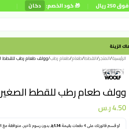
|
|
🎁 كود الخصم:
دكان
⚡ توصيل
ك الزينة
الرئيسية
/
المتجر
/
القطط
/
طعام
/
طعام رطب
/
وولف طعام رطب للقطط الصغير
وولف طعام رطب للقطط الصغيرة (كيت
4.50
ر.س