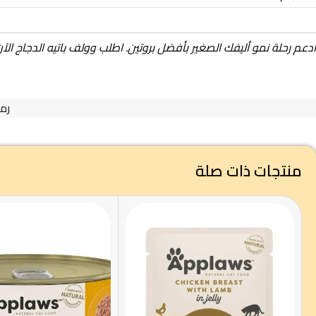
ادعم رحلة نمو أليفك الصغير بأفضل بروتين. اطلب وولف باتيه الدجاج الآن
رمز
منتجات ذات صلة