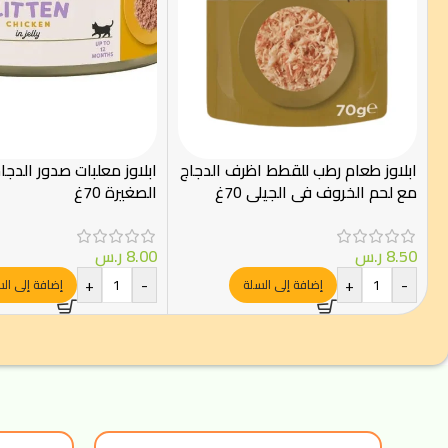
ابلاوز طعام رطب للقطط اظرف الدجاج
ابلاوز معلبات صدور الدج
مع لحم الخروف في الجيلي 70غ
الصغيرة 70غ
8.50
ر.س
8.00
ر.س
+
-
+
-
إضافة إلى السلة
إضافة إلى ال