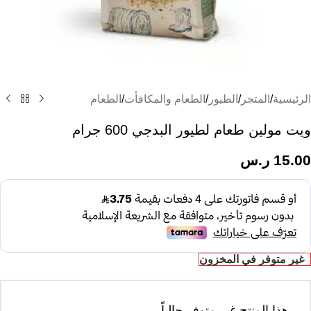
الرئيسية
/
المتجر
/
الطيور
/
الطعام والمكافأت
/
الطعام
ويت مولين طعام لطيور البدجي 600 جرام
15.00
ر.س
غير متوفر في المخزون
هذا المنتج غير متوفر حالياً.