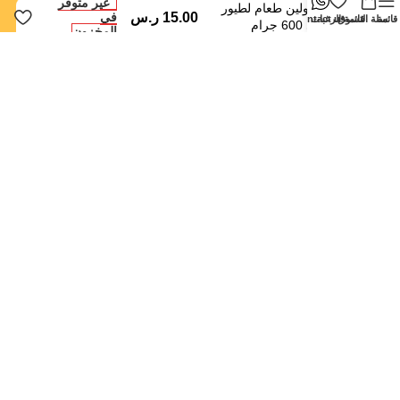
غير متوفر
ويت مولين طعام لطيور
15.00
ر.س
في
قائمة
سلة التسوق
قائمة الرغبات
contact us
البدجي 600 جرام
المخزون
الرياض - حي النزهة
orders@dokansa.local
روابط سريعة