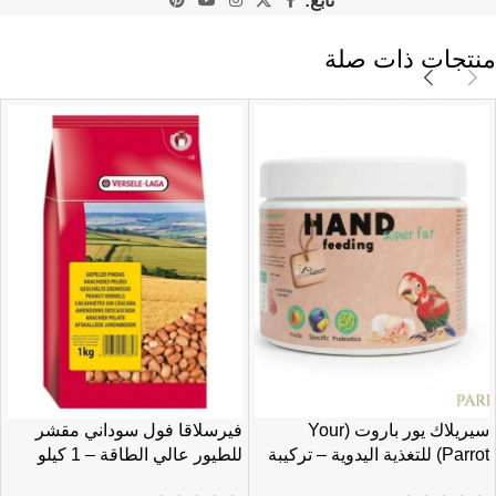
تابع:
منتجات ذات صلة
سيريلاك يور باروت (Your
فيرسلاقا فول سوداني مقشر
Parrot) للتغذية اليدوية – تركيبة
للطيور عالي الطاقة – 1 كيلو
غنية بالدهون الصحية – 250 جم
جرام